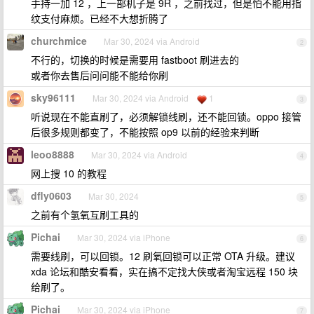
手持一加 12 ，上一部机子是 9R ，之前找过，但是怕不能用指
纹支付麻烦。已经不大想折腾了
churchmice
Mar 30, 2024 via Android
2
不行的，切换的时候是需要用 fastboot 刷进去的
或者你去售后问问能不能给你刷
sky96111
Mar 30, 2024 via Android
1
3
听说现在不能直刷了，必须解锁线刷，还不能回锁。oppo 接管
后很多规则都变了，不能按照 op9 以前的经验来判断
leoo8888
Mar 30, 2024 via Android
4
网上搜 10 的教程
dfly0603
Mar 30, 2024
5
之前有个氢氧互刷工具的
Pichai
Mar 30, 2024 via iPhone
6
需要线刷，可以回锁。12 刷氧回锁可以正常 OTA 升级。建议
xda 论坛和酷安看看，实在搞不定找大侠或者淘宝远程 150 块
给刷了。
Pichai
Mar 30, 2024 via iPhone
7