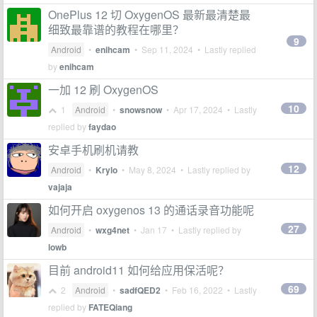
OnePlus 12 切 OxygenOS 最新最清楚最
细致最靠谱的教程在哪里？
9
Android
•
enihcam
•
Sep 11, 2024
• Lastly replied
by
enihcam
一加 12 刷 OxygenOS
10
1
Android
•
snowsnow
•
Apr 17, 2024
• Lastly
replied by
faydao
安卓手机刷机请教
12
Android
•
Krylo
•
May 8, 2024
• Lastly replied by
vajaja
如何开启 oxygenos 13 的通话录音功能呢
27
Android
•
wxg4net
•
Jan 17
• Lastly replied by
lowb
目前 android11 如何给应用保活呢？
69
2
Android
•
sadfQED2
•
Feb 16, 2022
• Lastly
replied by
FATEQiang