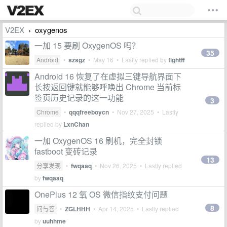
V2EX
oxygenos
›
一加 15 要刷 OxygenOS 吗？
35
Android
•
szsgz
•
May 16
• Lastly replied by
fightff
Android 16 恢复了在虚拟三键导航界面下
长按返回键就能够呼唤出 Chrome 当前标
签页历史记录的这一功能
3
Chrome
•
qqqfreeboycn
•
Nov 27, 2025
• Lastly
replied by
LxnChan
一加 OxygenOS 16 刷机，完全封锁
fastboot 变砖记录
13
分享发现
•
fwqaaq
•
Nov 26, 2025
• Lastly replied
by
fwqaaq
OnePlus 12 氧 OS 微信指纹支付问题
8
问与答
•
ZGLHHH
•
Apr 14, 2025
• Lastly replied
by
uuhhme