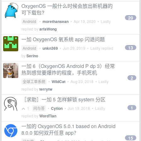
OxygenOS 一般什么时候会放出新机器的
可下载包?
20
Android
•
morethansean
•
Apr 19, 2020
• Lastly
replied by
arfaWong
一加 OxygenOS 氧系统 app 闪退问题
13
Android
•
unkn369
•
Jun 29, 2019
• Lastly replied
by
Serino
一加 6（OxygenOS Android P dp 3）经常
热到感觉要爆炸的程度，手机死机
2
全球工单系统
•
WildCat
•
Aug 23, 2018
• Lastly
replied by
terrytw
［求助］一加 5 怎样解锁 system 分区
1
1
问与答
•
Cytion
•
Jun 19, 2018
• Lastly
replied by
WordTian
一加的 OxygenOS 5.0.1 based on Android
8.0.0 如何双开任意 app？
15