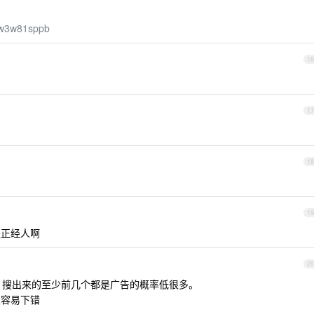
p2w3w81sppb
16
17
18
19
是正经人啊
20
gle ，搜出来的至少前几个都是广告的概率低很多。
很容易下错