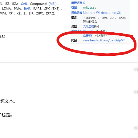
13
14
是纯文本。
了也是。
15