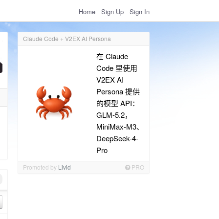
Home
Sign Up
Sign In
Claude Code + V2EX AI Persona
在 Claude
Code 里使用
V2EX AI
Persona 提供
的模型 API：
GLM-5.2，
MiniMax-M3、
DeepSeek-4-
Pro
Promoted by
Livid
PRO