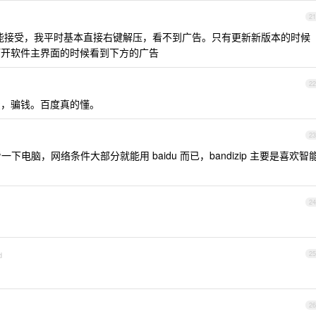
21
还能接受，我平时基本直接右键解压，看不到广告。只有更新新版本的时候
打开软件主界面的时候看到下方的广告
22
费，骗钱。百度真的懂。
23
一下电脑，网络条件大部分就能用 baidu 而已，bandizip 主要是喜欢智
24
d
25
26