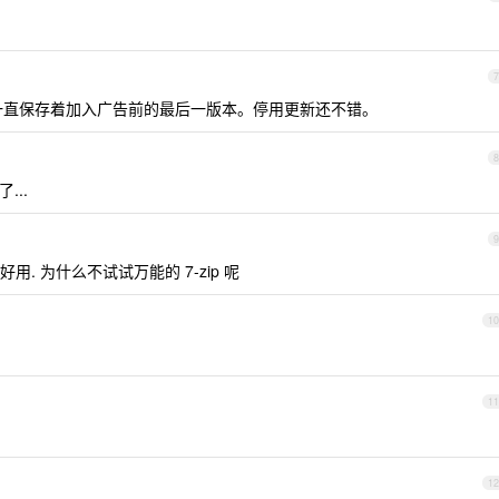
7
P 我一直保存着加入广告前的最后一版本。停用更新还不错。
8
...
9
好用. 为什么不试试万能的 7-zip 呢
10
11
12