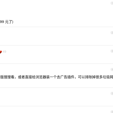
1
99 元了)
2
49
3
4
际版搜搜看，或者直接给浏览器装一个去广告插件，可以排除掉很多垃圾
5
6