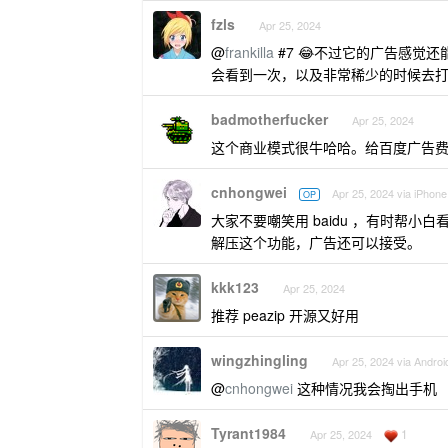
fzls
Apr 25, 2024
@
frankilla
#7 😂不过它的广告感觉
会看到一次，以及非常稀少的时候去
badmotherfucker
Apr 25, 2024
这个商业模式很牛哈哈。给百度广告
cnhongwei
Apr 25, 2024 via iPhone
OP
大家不要嘲笑用 baidu ，有时帮小白看
解压这个功能，广告还可以接受。
kkk123
Apr 25, 2024
推荐 peazip 开源又好用
wingzhingling
Apr 25, 2024 via Androi
@
cnhongwei
这种情况我会掏出手机
Tyrant1984
1
Apr 25, 2024