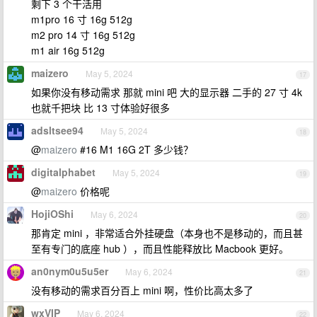
剩下 3 个干活用
m1pro 16 寸 16g 512g
m2 pro 14 寸 16g 512g
m1 air 16g 512g
maizero
May 5, 2024
17
如果你没有移动需求 那就 mini 吧 大的显示器 二手的 27 寸 4k
也就千把块 比 13 寸体验好很多
adsltsee94
May 5, 2024
18
@
maizero
#16 M1 16G 2T 多少钱？
digitalphabet
May 5, 2024
19
@
maizero
价格呢
HojiOShi
May 6, 2024
20
那肯定 mini ，非常适合外挂硬盘（本身也不是移动的，而且甚
至有专门的底座 hub ），而且性能释放比 Macbook 更好。
an0nym0u5u5er
May 6, 2024
21
没有移动的需求百分百上 mini 啊，性价比高太多了
wxVIP
May 6, 2024
22