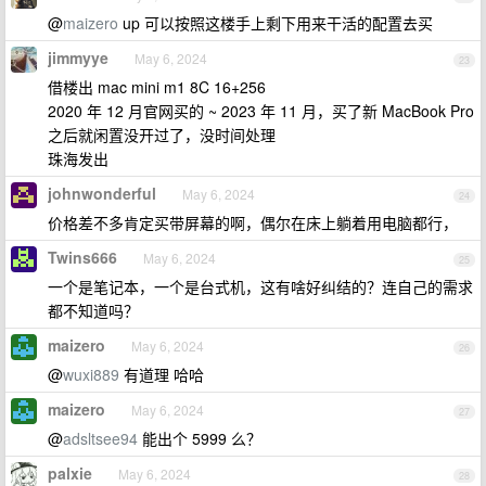
@
maizero
up 可以按照这楼手上剩下用来干活的配置去买
jimmyye
May 6, 2024
23
借楼出 mac mini m1 8C 16+256
2020 年 12 月官网买的 ~ 2023 年 11 月，买了新 MacBook Pro
之后就闲置没开过了，没时间处理
珠海发出
johnwonderful
May 6, 2024
24
价格差不多肯定买带屏幕的啊，偶尔在床上躺着用电脑都行，
Twins666
May 6, 2024
25
一个是笔记本，一个是台式机，这有啥好纠结的？连自己的需求
都不知道吗？
maizero
May 6, 2024
26
@
wuxi889
有道理 哈哈
maizero
May 6, 2024
27
@
adsltsee94
能出个 5999 么？
palxie
May 6, 2024
28