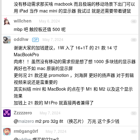
没有移动需求那买啥 macbook 而且极端的移动场景下出门可以
用 iPad 当作 mac mini 的显示器 我试过 就是还需要带着键鼠
willchen
May 6, 2024
48
mbp 吧 触控板还值 500 呢
oddhw
May 7, 2024
OP
49
谢谢大家的加钱建议，1W 入了 16+1T 的 21 款 14 寸
MacBookPro
肉疼！！虽然没有移动的需求但是想了想 1000 多块钱的显示器
再好也不如 mac 原装的显示屏
更何况 21 款还是 promotion ，刘海屏 更好的扬声器 对于剪辑
视频来说还是蛮重要的
其实纠结 mini 和 MacBook 的点在于 M1 和 M2 以及这个显示
效果
加钱上 21 款的 M1Pro 就直接两者兼得了
Zzzzzero
May 7, 2024
50
@
maizero
m2 pro 32g 8t （换芯片） 万兆 这个多少钱
rm0gang0rf
May 7, 2024
51
@
oddhw
哪买的??1w?