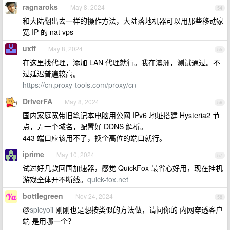
ragnaroks
May 8, 2024
54
和大陆翻出去一样的操作方法，大陆落地机器可以用那些移动家
宽 IP 的 nat vps
uxff
May 8, 2024
55
在这里找代理，添加 LAN 代理就行。我在澳洲，测试通过。不
过延迟普遍较高。
https://cn.proxy-tools.com/proxy/cn
DriverFA
May 8, 2024
56
国内家庭宽带旧笔记本电脑用公网 IPv6 地址搭建 Hysteria2 节
点，弄一个域名，配置好 DDNS 解析。
443 端口应该用不了，换个高位的端口就行。
iprime
May 10, 2024
57
试过好几款回国加速器，感觉 QuickFox 最省心好用，现在挂机
游戏全体开不断线。
quick-fox.net
bottlegreen
Nov 24, 2024
58
@
spicyoil
刚刚也是想按类似的方法做，请问你的 内网穿透客户
端 是用哪一个？