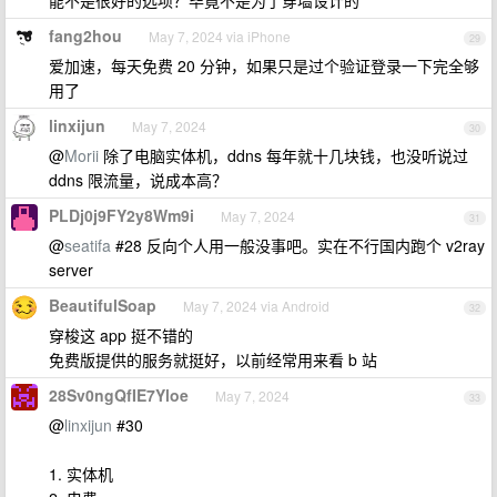
能不是很好的选项？毕竟不是为了穿墙设计的
fang2hou
May 7, 2024 via iPhone
29
爱加速，每天免费 20 分钟，如果只是过个验证登录一下完全够
用了
linxijun
May 7, 2024
30
@
Morii
除了电脑实体机，ddns 每年就十几块钱，也没听说过
ddns 限流量，说成本高？
PLDj0j9FY2y8Wm9i
May 7, 2024
31
@
seatifa
#28 反向个人用一般没事吧。实在不行国内跑个 v2ray
server
BeautifulSoap
May 7, 2024 via Android
32
穿梭这 app 挺不错的
免费版提供的服务就挺好，以前经常用来看 b 站
28Sv0ngQfIE7Yloe
May 7, 2024
33
@
linxijun
#30
1. 实体机