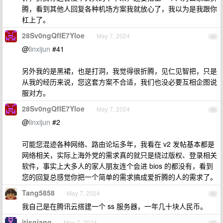
腾，看到其他人回复各种机场方案我就放心了，我以为是我跟你
杠上了。
28Sv0ngQfIE7Yloe
May 7, 2024
44
@
linxijun
#41
另外我的是黑裙，也是打洞，我觉得很折腾，见仁见智把，只是
从我的经历来说，您这套方案不合适，我们也没必要互相企图说
服对方。
28Sv0ngQfIE7Yloe
May 7, 2024
45
@
linxijun
#2
可能您混迹各种网络、路由论坛多年，我看在 v2 发帖基本都是
网络相关，实际上海外党的需求真的就只是绕过版权、登录相关
软件，事实上大多人的家人朋友连个会进 bios 的都没有，看到
您的回复总感觉你把一个简单的需求搞成爱折腾的人的需求了。
Tang5858
May 7, 2024
46
我自己是在腾讯云搭建一个 ss 服务器，一年几十块人民币。
itisqiang
May 7, 2024