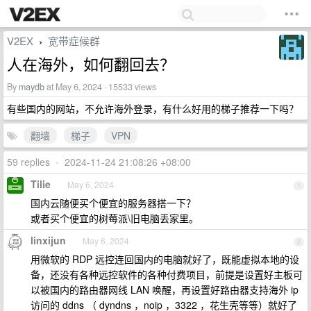
V2EX
宽带症候群
›
人在海外，如何翻回去？
By
maydb
at May 6, 2024 · 15533 views
有些国内的网站，不允许海外登录，有什么好用的梯子推荐一下吗？
翻墙
梯子
VPN
59 replies
•
2024-11-24 21:08:26 +08:00
Tilie
May 6, 2024
1
国内云随便买个便宜的服务器搭一下？
或者买个便宜的树莓派\旧电脑丢家里。
linxijun
May 6, 2024
2
用微软的 RDP 远控连回国内的电脑就好了，既能虚拟本地的设
备，还没有各种远控软件的各种付费项目，前提是设置好主板可
以被国内的路由器网线 LAN 唤醒，再设置好路由器支持海外 ip
访问的 ddns （ dyndns ，noip ，3322 ，花生壳等等）就好了