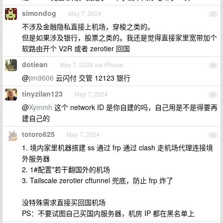
simondog
May 7, 2024
37
不涉及金融隐私直接上机场，穿梭之类的。
但是如果涉及银行，股票之类的。我还是觉得直接家里宽带加个
软路由开个 V2R 或者 zerotier 回国
dotiean
May 7, 2024 via iPhone
38
@
jim9606
云闪付 交管 12123 银行
tinyzilan123
May 7, 2024
39
@
Xymmh
这个 network ID 是你自建的吗，自己用是不是得要再
建自己的
totoro625
May 7, 2024
40
1. 境内家里机器搭建 ss 通过 frp 通过 clash 走机场代理连接境
外服务器
2. 1#配置*若干翻国外的机场
3. Tailscale zerotier cftunnel 兜底，防止 frp 炸了
没特殊需求直接买回国机场
PS：不要试图自己买国内服务器，机房 IP 都在黑名单上