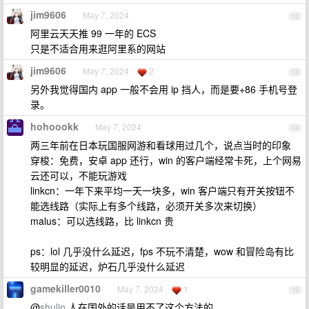
jim9606
May 7, 2024
12
阿里云天天推 99 一年的 ECS
只是不适合用来逛阿里系的网站
jim9606
May 7, 2024
2
13
另外我觉得国内 app 一般不会用 ip 挡人，而是要+86 手机号登
录。
hohoookk
May 7, 2024
14
两三年前在日本玩国服网游和看球用过几个，说点当时的印象
穿梭：免费，安卓 app 还行，win 的客户端经常卡死，上个网易
云还可以，不能玩游戏
linkcn：一年下来平均一天一块多，win 客户端只有开关按钮不
能选线路（实际上有多个线路，必须开关多次来切换）
malus：可以选线路，比 linkcn 贵
ps：lol 几乎没什么延迟，fps 不玩不清楚，wow 和冒险岛有比
较明显的延迟，炉石几乎没什么延迟
gamekiller0010
May 7, 2024
1
15
@
shulin
人在国外的话是用不了这个方法的