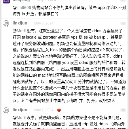
47
@
jim9606
购物网站会不停的弹出验证码，某些 app 评论区不对
海外 ip 开放，都是存在的
linxijun
May 7, 2024
48
@
Morii
没有，杠就没意思了，个人觉得这套 ddns 方案远离了
打洞 tailscale 或 zerotier 甚至是 vps 搭 ss 被 ban ip ，甚至是
避开了服务器波动问题，机场也会有流量限制和网络波动的问
题，如果要远程进入 bios 的话搞个向日葵的控控 a2 就可以了，
之前说的方案实在本地手动设置好了，没人动的情况下，ddns
远程连接到路由器（路由器 you 设置 ddns 服务的插件和端口转
发也是在路由器内完成），然后用电脑主板上的具有网络唤醒功
能的网线口的 mac 地址填写路由器上的网络唤醒界面来远程唤
醒电脑就好了，以上的设置其实就 5 分钟内就搞定了，不知道为
什么会抗拒这个只要成本一年几十块钱甚至是不用钱的方案，梯
子的话身在国外的话你用国内的梯子很大可能会有很多网站限制
ip ，甚至有些网站禁止中国的 ip 解析并且打开，就很烦人
linxijun
May 7, 2024
1
49
@
Morii
没事，就是聊天嘛，机场的方案也不是不能解决问题，
就是要开关梯子就麻烦些而已，直接用 rdp 通过 ddns （海内外