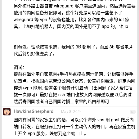
另外梅林路由器自带 wireguard 客户端直连国内，然后选择需要
使用的内网设备分配即可，这个好处是可以给一些装不了
wireguard 等 vpn 的设备也能用，比如各种国内带来的 iot 家
具，比如扫地机器人，国内买的国外是用不了 app 的，锁 ip
树莓派，性能按需求选，我用的 3B 够用了，而且 3b 够省电,4
代后待机好像变高了。
调试：
提前在海外用自家宽带+手机热点模拟两地组网，让树莓派连手
机热点，模拟国内宽带没公网的状态，设置好树莓派，确定内网
穿透+vpn 能用, 设置各个服务开机启动 （出问题了家人帮忙插
拔一次即可）最好在把 ssh 端口也放入内网穿透以便以后调试
然后寄回国或者自己回国时插上家里的路由器即可
HawkinsSherpherd
May 8, 2024
53
国内有闲置的家宽主机的话，可以买个海外 vps 用 gost 做反向
端口转发，在服务器上打开一个主动传入的端口，再在家宽主机
上开个 vpn 服务，映射到这个端口上。