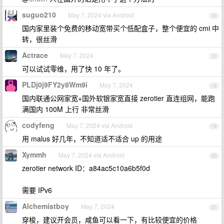
suguo210
May 7, 2024 via Android
16
国内家里装个免费的移动宽带买个低配盒子，整个便宜的 cmi 中
转，很丝滑
Actrace
May 7, 2024
17
可以试试零维，用了快 10 年了。
PLDj0j9FY2y8Wm9i
May 7, 2024
18
国内联通公网家宽+国外软银家宽直接 zerotier 直连组网，能跑
满国内 100M 上行 非常丝滑
codyfeng
May 7, 2024 via Android
19
用 malus 好几年，不知道适不适合 up 的用途
Xymmh
May 7, 2024 via Android
20
zerotier network ID：a84ac5c10a6b5f0d
需要 IPv6
Alchemistboy
May 7, 2024
21
穿梭，建议开会员，咸鱼可以看一下，有比较便宜的价格