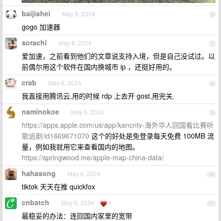
baijiahei
May 6, 2024
6
gogo 加速器
sorachi
May 6, 2024
7
爱加速，之前看到他们的文章说支持入境，但是自己没试过。以
前偶尔用这个软件在国内换城市 ip ，还挺好用的。
crab
May 6, 2024
8
我直接用腾讯云,用的时候 rdp 上去开 gost,用完关.
naminokoe
May 6, 2024
9
https://apps.apple.com/us/app/kancntv-海外华人回国看比赛听
歌追剧/id1669671070
这个的好处是免登录每天免费 100MB 流
量，例如我就用它来查看国内的地图。
https://springwood.me/apple-map-china-data/
hahasong
May 6, 2024
10
tiktok 天天在推 quickfox
cnbatch
May 6, 2024
1
11
最稳妥的办法：连回国内家里的宽带