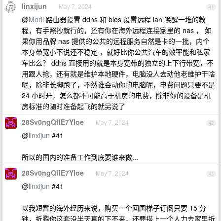
linxijun
May 7, 2024
41
@
Morii
路由器设置 ddns 和 bios 设置远程 lan 唤醒一堆的教
程，有手照抄就行的，还有你在海外远程连接家里的 nas ， 如
果你用品牌 nas 提供的公共的远程服务自然是卡的一批，内个
本身带宽小不说还不稳定 ，就好比你公共汽车的效率能和私家
车比么？ ddns 直接用的就是本身宽带的独立的上下行带宽，不
用跟人抢，还有就是维护本地硬件，电脑没人去动他老维护干啥
呢，除非长脚跑了，不然谁会动你的电脑呢，电费问题只要不是
24 小时开，怎么都不可能高于机房的电费，除非你的设备是机
房标准的随时准备起飞的就另说了
28Sv0ngQfIE7Yloe
May 7, 2024
42
@
linxijun
#41
所以的国内的准备工作到底要谁来做...
28Sv0ngQfIE7Yloe
May 7, 2024
43
@
linxijun
#41
以我短暂的海外经历来说，购买一个回国梯子订阅只要 15 分
钟，折腾你这套没半天真的下不来，还要搭上一个人力去家里折