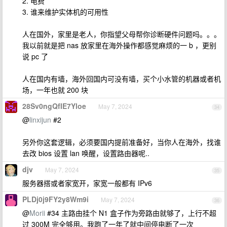
2. 电费
3. 谁来维护实体机的可用性
人在国外，家里是老人，你指望父母帮你诊断硬件问题吗。。。
我以前就是把 nas 放家里在海外操作都感觉麻烦的一 b ，更别
说 pc 了
人在国内有墙，海外回国内可没有墙，买个小水管的机器或者机
场，一年也就 200 块
28Sv0ngQfIE7Yloe
May 7, 2024
34
@
linxijun
#2
另外你这套逻辑，必须要国内提前准备好，当你人在海外，找谁
去改 bios 设置 lan 唤醒，设置路由器呢..
djv
May 7, 2024
35
服务器搭或者家宽开，家宽一般都有 IPv6
PLDj0j9FY2y8Wm9i
May 7, 2024
36
@
Morii
#34 主路由挂个 N1 盒子作为旁路由就够了，上行不超
过 300M 完全够用。我跑了一年了就中间停电断了一次