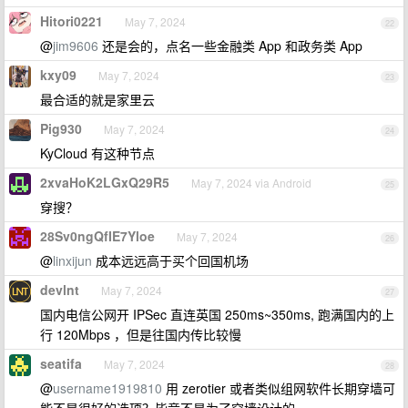
Hitori0221
May 7, 2024
22
@
jim9606
还是会的，点名一些金融类 App 和政务类 App
kxy09
May 7, 2024
23
最合适的就是家里云
Pig930
May 7, 2024
24
KyCloud 有这种节点
2xvaHoK2LGxQ29R5
May 7, 2024 via Android
25
穿搜？
28Sv0ngQfIE7Yloe
May 7, 2024
26
@
linxijun
成本远远高于买个回国机场
devlnt
May 7, 2024
27
国内电信公网开 IPSec 直连英国 250ms~350ms, 跑满国内的上
行 120Mbps ，但是往国内传比较慢
seatifa
May 7, 2024
28
@
username1919810
用 zerotier 或者类似组网软件长期穿墙可