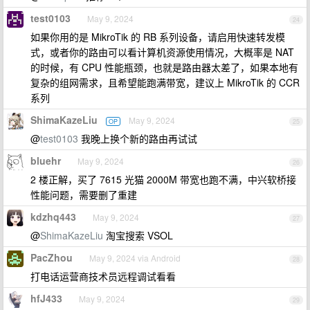
test0103
May 9, 2024
24
如果你用的是 MikroTik 的 RB 系列设备，请启用快速转发模
式，或者你的路由可以看计算机资源使用情况，大概率是 NAT
的时候，有 CPU 性能瓶颈，也就是路由器太差了，如果本地有
复杂的组网需求，且希望能跑满带宽，建议上 MikroTik 的 CCR
系列
ShimaKazeLiu
May 9, 2024
OP
25
@
test0103
我晚上换个新的路由再试试
bluehr
May 9, 2024
26
2 楼正解，买了 7615 光猫 2000M 带宽也跑不满，中兴软桥接
性能问题，需要删了重建
kdzhq443
May 9, 2024
27
@
ShimaKazeLiu
淘宝搜索 VSOL
PacZhou
May 9, 2024 via Android
28
打电话运营商技术员远程调试看看
hfJ433
May 9, 2024
29