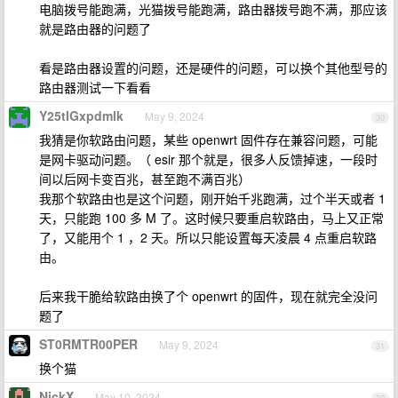
电脑拨号能跑满，光猫拨号能跑满，路由器拨号跑不满，那应该
就是路由器的问题了
看是路由器设置的问题，还是硬件的问题，可以换个其他型号的
路由器测试一下看看
Y25tIGxpdmlk
May 9, 2024
30
我猜是你软路由问题，某些 openwrt 固件存在兼容问题，可能
是网卡驱动问题。（ esir 那个就是，很多人反馈掉速，一段时
间以后网卡变百兆，甚至跑不满百兆）
我那个软路由也是这个问题，刚开始千兆跑满，过个半天或者 1
天，只能跑 100 多 M 了。这时候只要重启软路由，马上又正常
了，又能用个 1 ，2 天。所以只能设置每天凌晨 4 点重启软路
由。
后来我干脆给软路由换了个 openwrt 的固件，现在就完全没问
题了
ST0RMTR00PER
May 9, 2024
31
换个猫
NickX
May 10, 2024