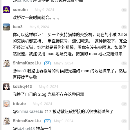
@
bankroft
应该不是 长沙现在温度不高
sunulin
May 9, 2024
18
改桥过一段时间就会。。。
bao3
May 9, 2024
19
你可以这样验证： 买一个支持猫棒的交换机，现在的小破 2.5G
的交换机都支持； 用直接拨号，测试网速。 这种情况下，完全
不经过光猫，纯粹就是看你的猫棒，看你有没有被限速。如果仍
然限速，我建议用 mac 地址克隆，把猫的 mac 地址克隆过来
ShimaKazeLiu
May 9, 2024
OP
20
@
bao3
我路由器拨号的时候把光猫的 mac 的地址搞来了，然后
直接拨号失败
kdzhq443
May 9, 2024
21
我换了自己的 2.5g 光猫不存在这种问题
tribute
May 9, 2024
22
@
ShimaKazeLiu
#17 被动散热软桥接的话很快就过热了
ShimaKazeLiu
May 9, 2024
OP
23
@
kdzhq443
推荐一个