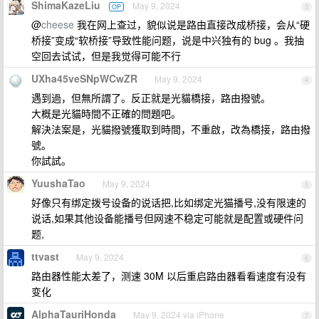
ShimaKazeLiu
May 9, 2024
OP
3
@
cheese
我在网上查过，貌似说是路由直接改成桥接，会从“硬
桥接”变成“软桥接”导致性能问题，说是中兴独有的 bug 。我抽
空回去试试，但是我觉得可能不行
UXha45veSNpWCwZR
May 9, 2024
4
遇到過，但無所謂了。反正就是光貓橋接，路由撥號。
大概是光貓時間不正確的問題吧。
解決法案是，光貓撥號獲取到時間，不重啟，改為橋接，路由撥
號。
你試試。
YuushaTao
May 9, 2024
5
好像只有绑定拨号设备的说话把,比如绑定光猫播号,没有限速的
说话,如果其他设备能播号但网速不稳定可能就是配置或硬件问
题,
ttvast
May 9, 2024
6
路由器性能太差了，测速 30M 以后重启路由器看看速度有没有
变化
AlphaTauriHonda
May 9, 2024 via iPhone
7