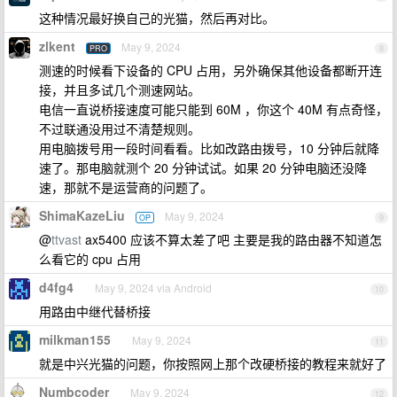
这种情况最好换自己的光猫，然后再对比。
zlkent
May 9, 2024
PRO
8
测速的时候看下设备的 CPU 占用，另外确保其他设备都断开连
接，并且多试几个测速网站。
电信一直说桥接速度可能只能到 60M ，你这个 40M 有点奇怪，
不过联通没用过不清楚规则。
用电脑拨号用一段时间看看。比如改路由拨号，10 分钟后就降
速了。那电脑就测个 20 分钟试试。如果 20 分钟电脑还没降
速，那就不是运营商的问题了。
ShimaKazeLiu
May 9, 2024
OP
9
@
ttvast
ax5400 应该不算太差了吧 主要是我的路由器不知道怎
么看它的 cpu 占用
d4fg4
May 9, 2024 via Android
10
用路由中继代替桥接
milkman155
May 9, 2024
11
就是中兴光猫的问题，你按照网上那个改硬桥接的教程来就好了
Numbcoder
May 9, 2024
12