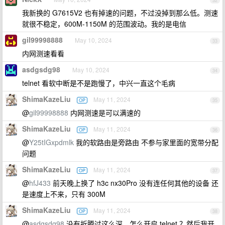
32
我新换的 G7615V2 也有掉速的问题，不过没掉到那么低。测速
就很不稳定，600M-1150M 的范围波动。我的是电信
gil99998888
May 10, 2024
33
内网测速看看
asdgsdg98
May 10, 2024
34
telnet 看软中断是不是跑慢了，中兴一直这个毛病
ShimaKazeLiu
May 11, 2024
OP
35
@
gil99998888
内网测速是可以满速的
ShimaKazeLiu
May 11, 2024
OP
36
@
Y25tIGxpdmlk
我的软路由是旁路由 不参与家里面的宽带分配
问题
ShimaKazeLiu
May 11, 2024
OP
37
@
hfJ433
前天晚上换了 h3c nx30Pro 没有连任何其他的设备 还
是速度上不来，只有 300M
ShimaKazeLiu
May 11, 2024
OP
38
@
asdgsdg98
没有折腾过这么深，怎么开启 telnet ？然后我开