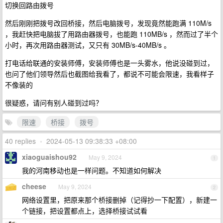
切换回路由拨号
然后刚刚把拨号改回桥接，然后电脑拨号，发现竟然能跑满 110M/s
，我赶快把电脑拔了用路由器拨号，也能跑 110MB/s ，然而过了半个
小时，再次用路由器测试，又只有 30MB/s-40MB/s 。
打电话给联通的安装师傅，安装师傅也是一头雾水，他说没碰到过，
也问了他们领导然后也截图给我看了，都说不可能会限速，我看样子
不像装的
很疑惑，请问有别人碰到过吗？
限速
桥接
拨号
40 replies
•
2024-05-13 09:38:33 +08:00
xiaoguaishou92
May 9, 2024
1
我的河南移动也是一样问题。不知道如何解决
cheese
May 9, 2024
2
网络设置里，把原来那个桥接删掉（记得抄一下配置），新建一
个链接，把设置都点上，选择桥接试试看