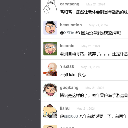
carytseng
May 21, 2024
骂归骂，居然让我体会到当年熟悉的味
heasitation
May 21, 2024
@
XSDo
#3 因为没拿到游戏版号吧
leconio
May 21, 2024
看到自动寻路，我弃了。。。还是怀念
Yiki888
May 21, 2024
不如 lolm 良心
guqikang
May 21, 2024
腾讯是这样的了，去年冒险岛手游运营
liahu
May 21, 2024
@
sinx003
八年前就说要上了，前两年