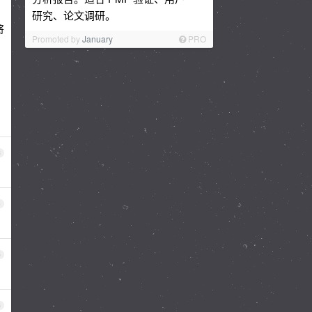
研究、论文调研。
将
Promoted by
January
PRO
3
4
5
6