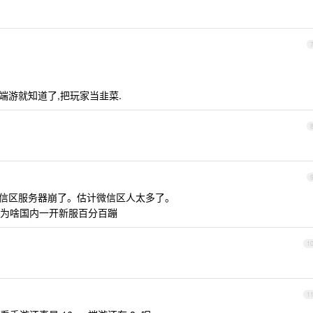
端游就知道了,把玩家当韭菜.
微信区服务器崩了。估计微信区人太多了。
为啥国内一开新服百分百蹦
1
1