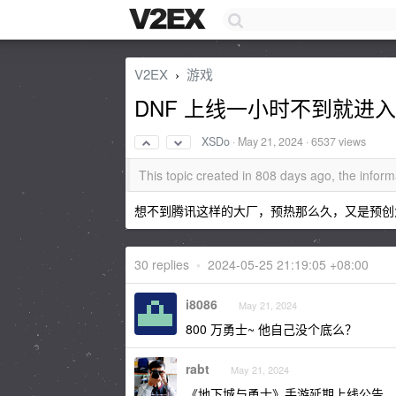
V2EX
游戏
›
DNF 上线一小时不到就进
XSDo
·
May 21, 2024
· 6537 views
This topic created in 808 days ago, the info
想不到腾讯这样的大厂，预热那么久，又是预创
30 replies
•
2024-05-25 21:19:05 +08:00
i8086
May 21, 2024
800 万勇士~ 他自己没个底么？
rabt
May 21, 2024
《地下城与勇士》手游延期上线公告