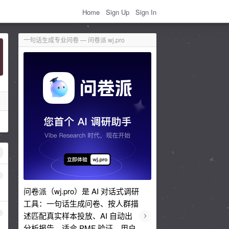
Home
Sign Up
Sign In
一句话生成专业问卷 — 问卷派 wj.pro
1
问卷派（wj.pro）是 AI 对话式调研
工具：一句话生成问卷、按人群描
›
2
述匹配真实样本投放、AI 自动出
分析报告。适合 PMF 验证、用户