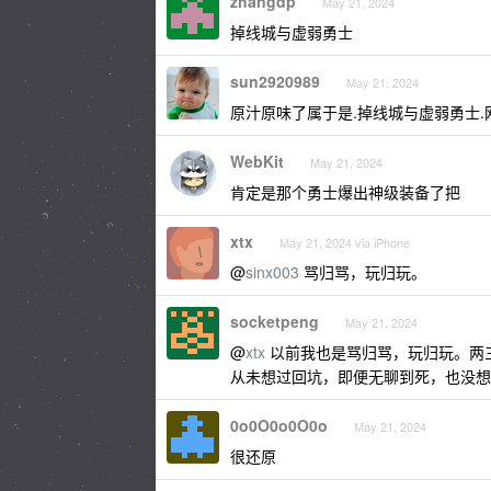
zhangdp
May 21, 2024
掉线城与虚弱勇士
sun2920989
May 21, 2024
原汁原味了属于是.掉线城与虚弱勇士.
WebKit
May 21, 2024
肯定是那个勇士爆出神级装备了把
xtx
May 21, 2024 via iPhone
@
sinx003
骂归骂，玩归玩。
socketpeng
May 21, 2024
@
xtx
以前我也是骂归骂，玩归玩。两
从未想过回坑，即便无聊到死，也没想
0o0O0o0O0o
May 21, 2024
很还原