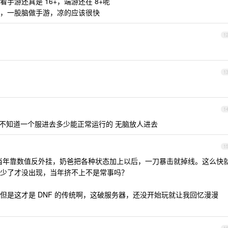
手游还真是 16+，端游还在 8+呢
晶体，一股脑做手游，凉的应该很快
1
1
1
不知道一个服进去多少能正常运行的 无脑放人进去
1
？当年靠数值反外挂，奶爸把各种状态加上以后，一刀暴击就掉线。这么快
少了才没出现，当年挤不上不是常事吗？
但是这才是 DNF 的传统啊，这破服务器，还没开始玩就让我回忆漫漫