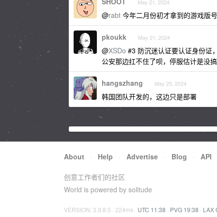
SHOOT
May 21, 2024
@
rabt
今年二月份初才拿到的游戏版
pkoukk
May 21, 2024
@
XSDo
#3 防沉迷认证要认证身份证，
公安那边扛不住了呗，停服估计是没搞限
hangszhang
May 25, 2024
韩国团队开发的，这边只是部署
About
·
Help
·
Advertise
·
Blog
·
API
创意工作者们的社区
World is powered by solitude
VERSION: 3.9.8.5 · 224ms ·
UTC 11:38
·
PVG 19:38
·
LAX 