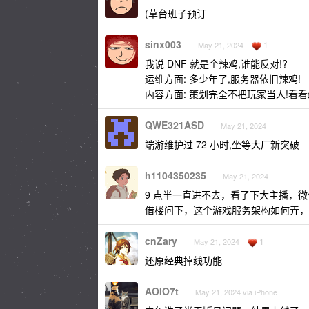
(草台班子预订
sinx003
1
May 21, 2024
我说 DNF 就是个辣鸡,谁能反对!?
运维方面: 多少年了,服务器依旧辣鸡!
内容方面: 策划完全不把玩家当人!看看
QWE321ASD
May 21, 2024
端游维护过 72 小时,坐等大厂新突破
h1104350235
May 21, 2024
9 点半一直进不去，看了下大主播，
借楼问下，这个游戏服务架构如何弄，
cnZary
1
May 21, 2024
还原经典掉线功能
AOIO7t
May 21, 2024 via iPhone