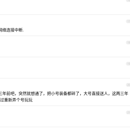
1
1
网络连接中断.
1
1
2
三年前吧，突然就想通了，把小号装备都碎了，大号直接送人，这两三年
过重新弄个号玩玩
2