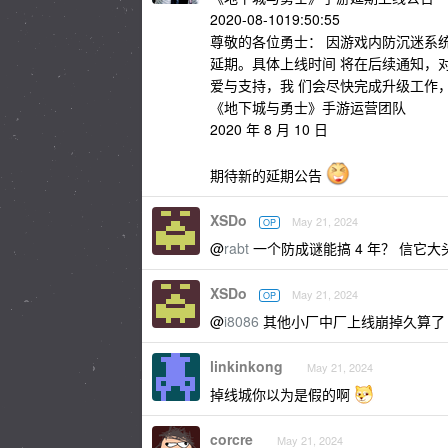
2020-08-1019:50:55
尊敬的各位勇士： 因游戏内防沉迷系统
延期。具体上线时间 将在后续通知，
爱与支持，我 们会尽快完成升级工作
《地下城与勇士》手游运营团队
2020 年 8 月 10 日
期待新的延期公告
XSDo
May 21, 2024
OP
@
rabt
一个防成谜能搞 4 年？ 信它大
XSDo
May 21, 2024
OP
@
i8086
其他小厂中厂上线崩掉久算了 
linkinkong
May 21, 2024
掉线城你以为是假的啊
corcre
May 21, 2024