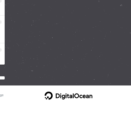
8
9
0
ge