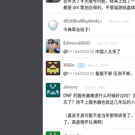
去年洗了半天版号问题，结果上线了一看
都是 dnf 策划应得的，不管端游结
4Et5ShxMIq58n6Lr
May 21, 2024
今典草台班子！
EdmondGUO
May 21, 2024
@
h1104350235
中国人太多了
XSDo
May 21, 2024
OP
@
h1104350235
备服不够 压测不够，
Jinnrry
May 21, 2024
DNF 的服务器难道什么时候好过吗
忘了？挤不上服务器也就这几年玩的人
（虽说手游可能不是当年那帮研发了，
了，真是情怀拉满啊）