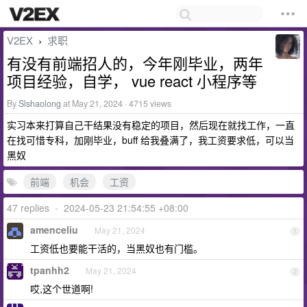
V2EX
求职
›
有没有前端招人的，今年刚毕业，两年
项目经验，自学， vue react 小程序等
By
Slshaolong
at May 21, 2024 · 4715 views
实习本来打算自己干结果没有稳定的项目，然后现在就找工作，一直
在找可惜专科，加刚毕业，buff 给我叠满了，我工资要求低，可以当
黑奴
前端
机会
工资
47 replies
•
2024-05-23 21:54:55 +08:00
amenceliu
May 21, 2024
1
工资低也要能干活的，当黑奴也有门槛。
tpanhh2
May 21, 2024
2
哎,这个世道啊!