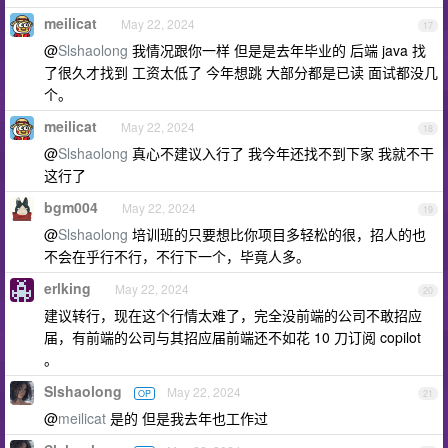
meilicat
May 22, 2024
17
@
Slshaolong
我情况跟你一样 但是是去年毕业的 后端 java 找
了很久才找到 工资太低了 今年想跳 大部分都是已读 面试都没几
个。
meilicat
May 22, 2024
18
@
Slshaolong
真心不建议入行了 我今年还找不到下家 我就不干
这行了
bgm004
May 22, 2024
19
@
Slshaolong
培训班的只要想比你项目多轻松的很，招人的也
不会在乎行不行，不行下一个，毕竟人多。
erlking
May 22, 2024
20
建议转行，现在这个行情太难了，完全没前端的公司不敢招应
届，有前端的公司与其招应届前端还不如花 10 刀订阅 copilot
。
Slshaolong
May 22, 2024
OP
21
@
meilicat
是的 但是我去年也工作过