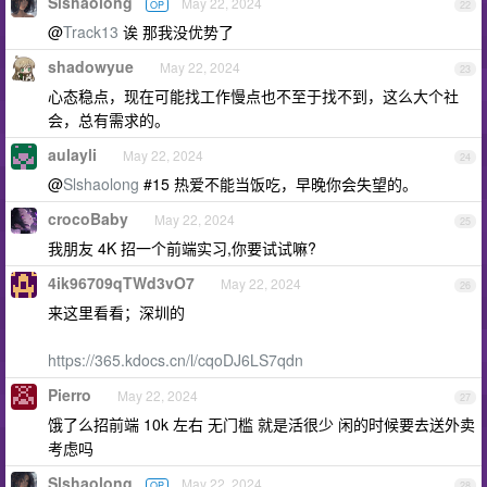
Slshaolong
May 22, 2024
OP
22
@
Track13
诶 那我没优势了
shadowyue
May 22, 2024
23
心态稳点，现在可能找工作慢点也不至于找不到，这么大个社
会，总有需求的。
aulayli
May 22, 2024
24
@
Slshaolong
#15 热爱不能当饭吃，早晚你会失望的。
crocoBaby
May 22, 2024
25
我朋友 4K 招一个前端实习,你要试试嘛?
4ik96709qTWd3vO7
May 22, 2024
26
来这里看看；深圳的
https://365.kdocs.cn/l/cqoDJ6LS7qdn
Pierro
May 22, 2024
27
饿了么招前端 10k 左右 无门槛 就是活很少 闲的时候要去送外卖
考虑吗
Slshaolong
May 22, 2024
OP
28