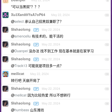
9
"可以当黑奴"？？？
Xu3Xan89YsA7oP64
May 22, 2024
10
@
select
承认自己招黑奴兼职了？
Slshaolong
May 22, 2024
OP
11
@
amenceliu
有技术的，能干活的
Slshaolong
May 22, 2024
OP
12
@
Duanpei
没办法 找不到工作 现在基本就是在家学习
Slshaolong
May 22, 2024
OP
13
@
Track13
可能就是项目多一点？
meilicat
May 22, 2024
14
转行吧 天崩开局了
Slshaolong
May 22, 2024
OP
15
@
meilicat
因为比较热爱 所以不想转行
Slshaolong
May 22, 2024
OP
16
@
humbass
山东潍坊