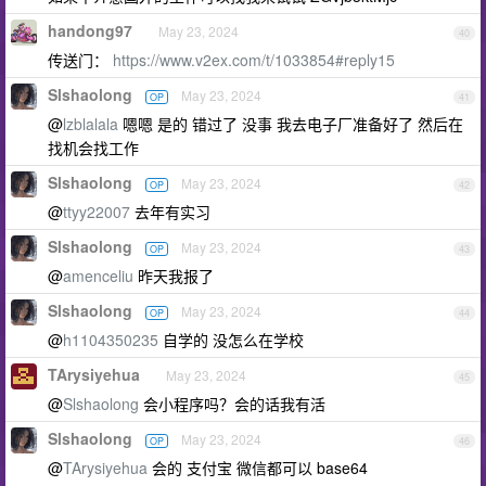
handong97
May 23, 2024
40
传送门：
https://www.v2ex.com/t/1033854#reply15
Slshaolong
May 23, 2024
OP
41
@
lzblalala
嗯嗯 是的 错过了 没事 我去电子厂准备好了 然后在
找机会找工作
Slshaolong
May 23, 2024
OP
42
@
ttyy22007
去年有实习
Slshaolong
May 23, 2024
OP
43
@
amenceliu
昨天我报了
Slshaolong
May 23, 2024
OP
44
@
h1104350235
自学的 没怎么在学校
TArysiyehua
May 23, 2024
45
@
Slshaolong
会小程序吗？会的话我有活
Slshaolong
May 23, 2024
OP
46
@
TArysiyehua
会的 支付宝 微信都可以 base64