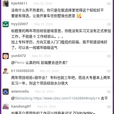
hjw45611
May 22, 2024
34
没有什么热不热爱的，你只是在能选择里觉得这个轻松好干
要是有得选，让我开豪车住别墅我也愿意
ttyy22007
May 22, 2024
35
标题里的两年项目经验是啥意思，你既没有实习又没有正式参加
工作，不就是 0 工作经验么。。。
加上专科学历，方向又是入门门槛低的前端，我不知道说啥好
了，可以去一线城市碰碰运气
yun6472
May 22, 2024
36
@
Pierro
认真的吗 前端要去送外卖？
h1104350235
May 22, 2024
37
两年项目经验+刚毕业？ 专科也就三年吧，而且大专基本上两年
实习一年，你这个项目经验水分很大
amenceliu
May 22, 2024
38
@
Slshaolong
https://www.v2ex.com/t/1042884#reply14
去干
handong97
May 23, 2024
39
如果不介意国外的工作可以找我来试试 ZGVjb3ktMjc=