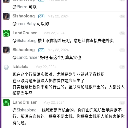
@
Pierro
可以
Slshaolong
May 22, 2024
OP
29
@
crocoBaby
可以的
LandCruiser
May 22, 2024
30
@
Slshaolong
楼上跟你闹着玩呢，意思让你直接去送外卖
Slshaolong
May 22, 2024
OP
31
@
LandCruiser
好吧 有这个打算其实也
lzblalala
May 22, 2024
32
现在这个行情确实很难，尤其是刚毕业错过了春秋招
在互联网这里就没人把你看作是应届生了
其实我是建议你干别的行业的，互联网加班很严重的，大部分人
都是当牛马
LandCruiser
May 22, 2024
33
@
Slshaolong
一线城市是有机会的，你在山东潍坊当地肯定不
行，都没有岗位的。薪资不要太低，你薪资太低用人单位害怕你
有问题。