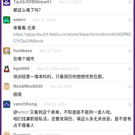
7tp29JDfB88rpw51
May 21, 2024
3
都这么难了吗？
select
May 22, 2024
4
来看看 兄弟
https://qiyqn9xu23.feishu.cn/share/base/form/shrcn4hHIGPAD
f7IrCb23A6kvxk
humbass
May 22, 2024
5
在哪个城市
bgm004
May 22, 2024 via Android
6
培训班里一堆本科的，只看简历你想想优势在那。
NoobNoob030
May 22, 2024
7
困境
vanchKong
May 22, 2024
8
@
select
又看到这个表单，不知道是不是同一波人哈。
咱们找兼职接私活，还要发简历，填这么多无关信息，是不是有
点不尊重人
Duanpei
May 22, 2024