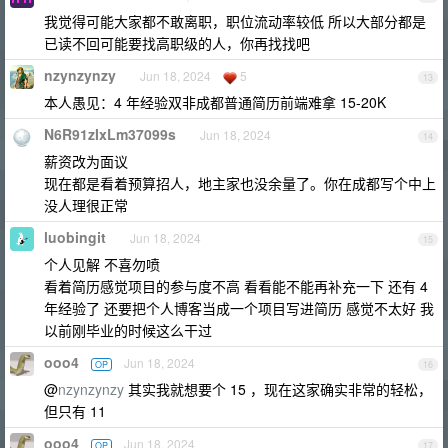
我觉得可能大家都不敢离职，职位流动率较低 所以大部分都是
已读不回可能要找高职级的人，你再找找吧
nzynzynzy
Jun 18, 2024
5
13
本人愚见：4 年经验双非成都普通简历前端难拿 15-20K
N6R91zIxLm37099s
Jun 18, 2024
14
薪资改为面议
现在都是看着预算招人，地主家也没余量了。你在成都写个中上
没人理很正常
luobingit
Jun 18, 2024
15
个人见解 不喜勿喷
看着简历感觉项目的参与度不高 看看能不能再补充一下 还有 4
年经验了 还要把个人博客当成一个项目写进简历 感觉不太好 我
以前刚毕业的时候这么干过
ooo4
Jun 18, 2024
OP
16
@
nzynzynzy
其实我就想要个 15 ，现在这家确实非常的轻松，
但只有 11
ooo4
Jun 18, 2024
OP
17