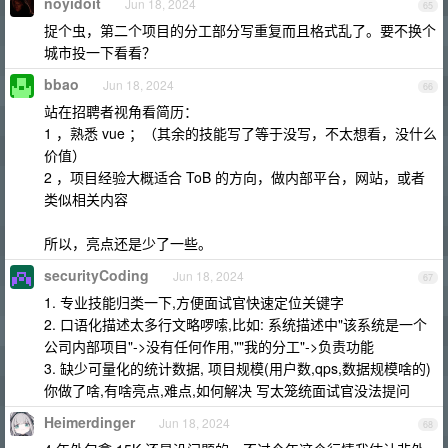
noyidoit
Jun 18, 2024
65
捉个虫，第二个项目的分工部分写重复而且格式乱了。要不换个
城市投一下看看？
bbao
Jun 18, 2024
66
站在招聘者视角看简历：
1 ，熟悉 vue ；（其余的技能写了等于没写，不太想看，没什么
价值）
2 ，项目经验大概适合 ToB 的方向，做内部平台，网站，或者
类似相关内容
所以，亮点还是少了一些。
securityCoding
Jun 18, 2024
67
1. 专业技能归类一下,方便面试官快速定位关键字
2. 口语化描述太多行文略啰嗦,比如: 系统描述中"该系统是一个
公司内部项目"->没有任何作用,""我的分工"->负责功能
3. 缺少可量化的统计数据, 项目规模(用户数,qps,数据规模啥的)
你做了啥,有啥亮点,难点,如何解决 写太笼统面试官没法提问
Heimerdinger
Jun 18, 2024
68