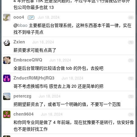
4 年外包拿 15K 还是没问题的，不过今年这个行情我估计非外
包公司你最多也就 13
ooo4
Jun 18, 2024
OP
69
@
bbao
主要都是后台管理系统，这种东西基本千篇一律，实在
找不到啥子亮点
Zxien
Jun 18, 2024
70
薪资要求可能有点高了
EmbraceQWQ
Jun 18, 2024
71
全是后台管理的比较适合做 tob 的外包，去投吧
ZnductR0MjHvjRQ3
Jun 18, 2024
72
哥不考虑换城市吗 感觉去上海 20 还是简单的把
peterczg
Jun 18, 2024
73
把期望薪资去了，或者写一个明确的值，不要写一个范围
chen9604
Jun 18, 2024
74
和你同专业同是做了 4 年前端，现在犹豫要不是转行，信安好像
也不是很好找工作