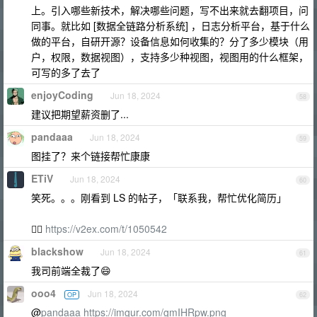
上。引入哪些新技术，解决哪些问题，写不出来就去翻项目，问
同事。就比如 [数据全链路分析系统] ，日志分析平台，基于什么
做的平台，自研开源？设备信息如何收集的？分了多少模块（用
户，权限，数据视图），支持多少种视图，视图用的什么框架，
可写的多了去了
enjoyCoding
Jun 18, 2024
58
建议把期望薪资删了...
pandaaa
Jun 18, 2024
59
图挂了？来个链接帮忙康康
ETiV
Jun 18, 2024
60
笑死。。。刚看到 LS 的帖子，「联系我，帮忙优化简历」
👉🏻
https://v2ex.com/t/1050542
blackshow
Jun 18, 2024
61
我司前端全裁了😄
ooo4
Jun 18, 2024
OP
62
@
pandaaa
https://imgur.com/gmIHRpw.png