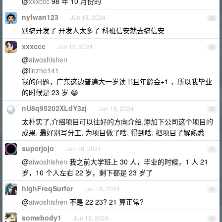
@
xxxccc
98 年 10 月份的
nyfwan123
Jun 18, 2024
28
别搞开发了 开发人太多了 科班信安就去搞信安
xxxccc
Jun 18, 2024
29
@
aiwoshishen
@
linzhe141
我的问题，广东这边普遍大一岁读书且年龄会+1 ，所以我毕业
的时候是 23 岁 😂
nU8q95202XLdY3zj
Jun 18, 2024
30
太朴实了,介绍项目可以往好的方向介绍,添加下公司这个项目的
成果, 最好别写分工, 为项目做了啥, 得到啥, 把项目了解熟悉
superjojo
Jun 18, 2024
31
@
aiwoshishen
我之前大学班上 30 人，毕业的时候，1 人 21
岁，10 个人左右 22 岁，剩下都是 23 岁了
highFreqSurfer
Jun 18, 2024
32
@
aiwoshishen
不是 22 23? 21 算正常?
somebody1
Jun 18, 2024
33