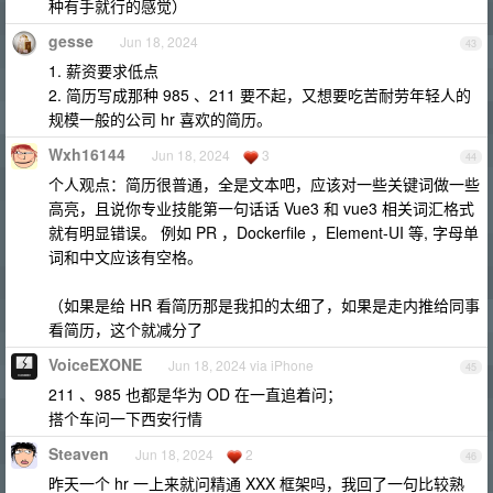
种有手就行的感觉）
gesse
Jun 18, 2024
43
1. 薪资要求低点
2. 简历写成那种 985 、211 要不起，又想要吃苦耐劳年轻人的
规模一般的公司 hr 喜欢的简历。
Wxh16144
Jun 18, 2024
3
44
个人观点：简历很普通，全是文本吧，应该对一些关键词做一些
高亮，且说你专业技能第一句话话 Vue3 和 vue3 相关词汇格式
就有明显错误。 例如 PR ，Dockerfile ，Element-UI 等, 字母单
词和中文应该有空格。
（如果是给 HR 看简历那是我扣的太细了，如果是走内推给同事
看简历，这个就减分了
VoiceEXONE
Jun 18, 2024 via iPhone
45
211 、985 也都是华为 OD 在一直追着问；
搭个车问一下西安行情
Steaven
Jun 18, 2024
2
46
昨天一个 hr 一上来就问精通 XXX 框架吗，我回了一句比较熟