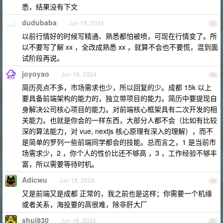
悉，结果没有下文
dudubaba
Jun 18, 2024
47
以前行情好的时候写精通、熟悉都怕被喷，可现在行情变了。所
以不要写了解 xx ，全改成熟悉 xx ，就算不会也不要慌，混到面
试阶段再说。
joyoyao
Jun 18, 2024
48
简历亮点不多，市场需求也少，所以回复的少。成都 15k 以上
要具备前端架构的能力的，独立带项目的能力。简历中要提现自
身解决公司核心项目的能力。对前端核心框架具有二次开发的相
关能力。也就是你会的一样东西，大部分人都不会（比如有比较
深的算法能力，对 vue, nextjs 核心原理有深入的理解），而不
是简单的罗列一些前端同学都会的技能。总而言之，1 是当前市
场需求少，2 ，你个人的性价比还不够高 ，3 ，工作经验不够丰
富，所以需要等待时机。
Adicwu
Jun 18, 2024
49
又是前端又是成都 正常的，我之前也是这样；你需要一个机缘
或者关系，海投要的高很难，除非肝大厂
shui830
Jun 18, 2024
50