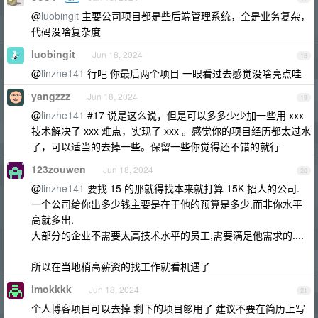
@
luobingit
主要公司项目都是些后端管理系统，全是业务复杂，
代码没啥复杂度
luobingit
Jun 18, 2024
18
@
linzhe141
行吧 你最后两个项目 一眼看过去感觉没啥亮点哇
yangzzz
Jun 18, 2024
19
@
linzhe141
#17 说是这么说，但是可以多多少少加一些用 xxx
技术解决了 xxx 难点，实现了 xxx 。感觉你的项目经历都太过水
了，可以适当的去掉一些。保留一些你觉得还不错的就行
123zouwen
Jun 18, 2024
20
@
linzhe141
要找 15 的那就得找本来就打算 15K 招人的公司.
一个公司给你出多少钱主要是在于他的预算是多少,而非你水平
高就多出.
大部分的企业不需要太高技术水平的员工,需要满足他需求的....
所以在当地稍高薪资的找工作就看机遇了
imokkkk
Jun 18, 2024
21
个人博客项目可以去掉 剩下的项目够用了 建议不要在简历上写