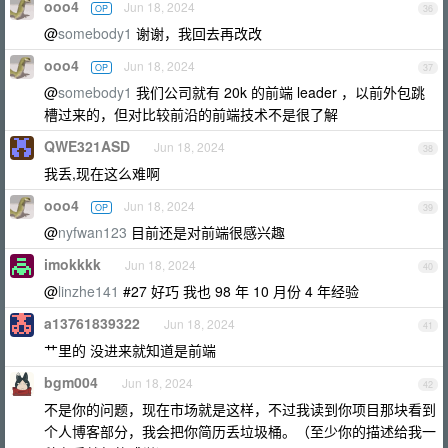
ooo4
Jun 18, 2024
OP
36
@
somebody1
谢谢，我回去再改改
ooo4
Jun 18, 2024
OP
37
@
somebody1
我们公司就有 20k 的前端 leader ，以前外包跳
槽过来的，但对比较前沿的前端技术不是很了解
QWE321ASD
Jun 18, 2024
38
我丢,现在这么难啊
ooo4
Jun 18, 2024
OP
39
@
nyfwan123
目前还是对前端很感兴趣
imokkkk
Jun 18, 2024
40
@
linzhe141
#27 好巧 我也 98 年 10 月份 4 年经验
a13761839322
Jun 18, 2024
41
艹里的 没进来就知道是前端
bgm004
Jun 18, 2024
42
不是你的问题，现在市场就是这样，不过我读到你项目那块看到
个人博客部分，我会把你简历丢垃圾桶。（至少你的描述给我一