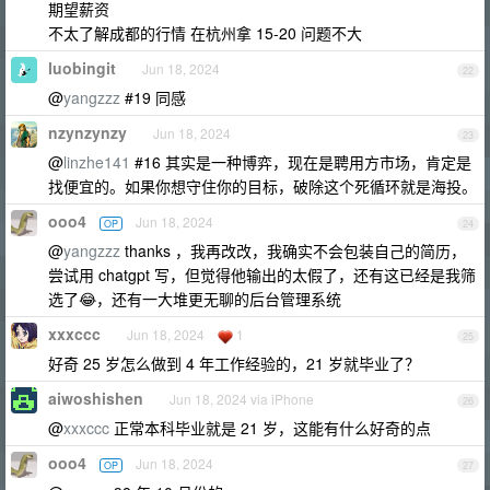
期望薪资
不太了解成都的行情 在杭州拿 15-20 问题不大
luobingit
Jun 18, 2024
22
@
yangzzz
#19 同感
nzynzynzy
Jun 18, 2024
23
@
linzhe141
#16 其实是一种博弈，现在是聘用方市场，肯定是
找便宜的。如果你想守住你的目标，破除这个死循环就是海投。
ooo4
Jun 18, 2024
OP
24
@
yangzzz
thanks ，我再改改，我确实不会包装自己的简历，
尝试用 chatgpt 写，但觉得他输出的太假了，还有这已经是我筛
选了😂，还有一大堆更无聊的后台管理系统
xxxccc
Jun 18, 2024
1
25
好奇 25 岁怎么做到 4 年工作经验的，21 岁就毕业了？
aiwoshishen
Jun 18, 2024 via iPhone
26
@
xxxccc
正常本科毕业就是 21 岁，这能有什么好奇的点
ooo4
Jun 18, 2024
OP
27