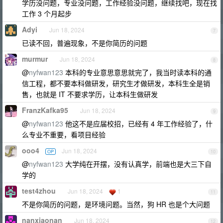
学历没问题，专业没问题，工作经验没问题，继续找吧，现在找
工作 3 个月起步
Adyi
Jun 18, 2024
7
已读不回，普遍现象，不是你简历的问题
murmur
Jun 18, 2024
8
@
nyfwan123
本科的专业意思意思就完了，我当时读本科的通
信工程，都不要本科做研发，研究生才做研发，本科生全是销
售，也就是 IT 不要求学历，让本科生做研发
FranzKafka95
Jun 18, 2024
9
@
nyfwan123
他这不是应届校招，已经有 4 年工作经验了，什
么专业不重要，看项目经验
ooo4
Jun 18, 2024
OP
10
@
nyfwan123
大学纯在开摆，没有认真学，前端也是大三下自
学的
test4zhou
Jun 18, 2024
1
11
不是你简历的问题，是环境问题。当然，狗 HR 也是个大问题
nanxiaonan
Jun 18, 2024
12