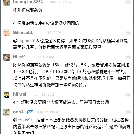
huangzhe8263
Jun 18, 2024
75
不知道成都薪资
在深圳的话 20k+ 应该是没啥问题的
SilenceLL
Jun 18, 2024
76
@
angeni
个人也是这么觉得，如果面试比较少的话确实可以提
高面的几率，价格后面大概率看面试表现和预算
Nile20
Jun 18, 2024
77
既然你的期望薪资是 15K ，建议写 15K ，或者留点砍价空间加
1 ～ 2K 也行。15K 和 15-20K 给 HR 的心理感觉是不一样的。
以上并不是在压你价，只是从当前经济和就业环境出发，如果面
试少的话这样可能能增加一些进面机会。
hillwall
Jun 18, 2024
78
4 年经验没必要把个人博客放进去，显得项目太普通
ooo4
Jun 18, 2024
OP
79
@
repus911
后台基本上都是做各类协议日志的分析，根据各种
内置策略去做扫描匹配，还原出日志的链路流程，但这些和前端
关系不大吧