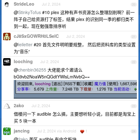
StrideLeo
Jul 2, 2024
20
@
StinkyTofus
#10 plex 这种有声书资源怎么整理刮削啊？前一
阵子自己给资源打了标签，结果 plex 的识别同一季的都归类不
到一起，现在勉强靠排序听
cJ8SxGOWRH0LSelC
Jul 2, 2024
21
@
leiletter
#20 首先文件明明要规整， 然后把资料库的类型设置
为“音乐“
looching
Jul 2, 2024
22
@
chenbin36255
大佬能求个邀请么
bG9vb2NoaW5nQGdtYWlsLmNvbQ==
2ako
Jul 2, 2024
23
借楼问一下 audible 怎么搞，主要想听轻小说，目前都是淘宝上
买 5 块一本
jancing
Jul 2, 2024 via Android
1
24
@
2ako
美区 audible 有中文板块