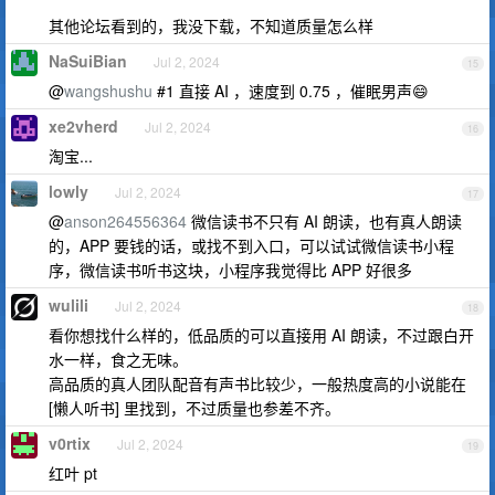
其他论坛看到的，我没下载，不知道质量怎么样
NaSuiBian
Jul 2, 2024
15
@
wangshushu
#1 直接 AI ，速度到 0.75 ，催眠男声😄
xe2vherd
Jul 2, 2024
16
淘宝...
lowly
Jul 2, 2024
17
@
anson264556364
微信读书不只有 AI 朗读，也有真人朗读
的，APP 要钱的话，或找不到入口，可以试试微信读书小程
序，微信读书听书这块，小程序我觉得比 APP 好很多
wulili
Jul 2, 2024
18
看你想找什么样的，低品质的可以直接用 AI 朗读，不过跟白开
水一样，食之无味。
高品质的真人团队配音有声书比较少，一般热度高的小说能在
[懒人听书] 里找到，不过质量也参差不齐。
v0rtix
Jul 2, 2024
19
红叶 pt