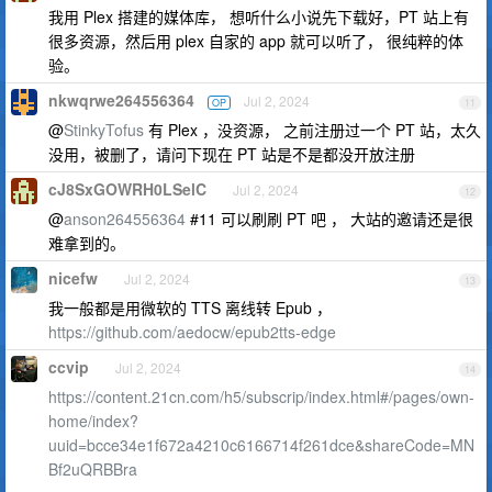
我用 Plex 搭建的媒体库， 想听什么小说先下载好，PT 站上有
很多资源，然后用 plex 自家的 app 就可以听了， 很纯粹的体
验。
nkwqrwe264556364
Jul 2, 2024
OP
11
@
StinkyTofus
有 Plex ，没资源， 之前注册过一个 PT 站，太久
没用，被删了，请问下现在 PT 站是不是都没开放注册
cJ8SxGOWRH0LSelC
Jul 2, 2024
12
@
anson264556364
#11 可以刷刷 PT 吧 ， 大站的邀请还是很
难拿到的。
nicefw
Jul 2, 2024
13
我一般都是用微软的 TTS 离线转 Epub ，
https://github.com/aedocw/epub2tts-edge
ccvip
Jul 2, 2024
14
https://content.21cn.com/h5/subscrip/index.html#/pages/own-
home/index?
uuid=bcce34e1f672a4210c6166714f261dce&shareCode=MN
Bf2uQRBBra