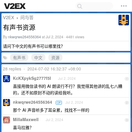
V2EX
问与答
›
有声书资源
By
nkwqrwe264556364
at Jul 2, 2024 · 4481 views
请问下中文的有声书可以哪里找？
有声书
中文
资源
28 replies
•
2024-07-02 16:32:37 +08:00
KcKXpykSg2777f5I
Jul 2, 2024
1
直接用微信读书的 AI 朗读行不行？我觉得其他讲的乱七八糟
的，还不如原封不动的读给我听。
nkwqrwe264556364
Jul 2, 2024
OP
2
那个 AI 声音听多了耳朵累，找找不一样的
MillaMaxwell
Jul 2, 2024
3
喜马拉雅？