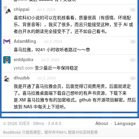
chippai
Jul 2, 2024
25
喜欢科幻小说的可以在机核看看，质量很高（有感情、环境配
乐、背景音等），我买了很多，而且只能接受这种，至于 AI 或
者白开水的朗读完全接受不了，还不如自己看书。
AdamMing
Jul 2, 2024
26
喜马拉雅，9241 小时收听者路过～～😎
srddpzbx
Jul 2, 2024
27
ysts5.com
至少最近一年保持稳定
dhuzbb
Jul 2, 2024
28
我是开通了喜马拉雅会员，后面觉得订阅费用贵，后面就退定
了。喜马拉雅桌面端下载自己想听的有声书资源，下载下来
是.XM 喜马拉雅专有的加密格式。github 有开源项目解密。然后
放到 NAS 中每天上下班听。
© 2026 V2EX · 58ms · 3.9.8.5
About
·
Language
BestModel 只做真模型，缓存命中86% 额度对标官网套餐