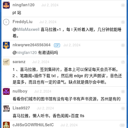
ningfan120
Jul 2, 2024
4
pt 站
FreddyLiu
Jul 2, 2024
5
@
MillaMaxwell
喜马拉雅+1 ，每 i 天听着入眠，几分钟就能睡
着。
nkwqrwe264556364
Jul 2, 2024
OP
6
@
ningfan120
有邀请码吗
saranz
Jul 2, 2024
7
1 、喜马拉雅，签到集碎片，基本上可以保证每天会员不断。
2 、笔趣阁+插件下载 txt ，然后用 edge 的‘大声朗读’，音色还
是蛮多，而且也有一定的语气。缺点就是偶尔会中断。
nullboy
Jul 2, 2024
8
看看你们城市的图书馆有没有电子书有声书资源，苏州是有的
Lisa9527
Jul 2, 2024
9
喜马拉雅，懒人听书，香色闺阁+百度 tts
cJ8SxGOWRH0LSelC
Jul 2, 2024
10