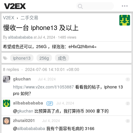
V2EX
二手交易
›
慢收一台 iphone13 及以上
By
alibababababa
at Jul 4, 2024 · 1485 views
希望成色还可以，256G ，绿泡泡：eHlxQ2hlbm4=
iphone13
256g
成色
8 replies
•
2024-07-06 14:10:01 +08:00
gkuchan
Jul 4, 2024
1
https://www.v2ex.com/t/1053887
看看我的帖子，iphone 13
pro 如何？
alibababababa
Jul 4, 2024
OP
2
@
gkuchan
比预算高了点，我打算持币 3000 拿下的
zhutai0201
Jul 4, 2024
3
@
alibababababa
我有个面容有毛病的 3166