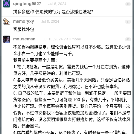
qingfeng9527
Jul 8, 2024
40
拼多多这种 仅退款的行为 是否涉嫌违法呢？
memoryxy
Jul 8, 2024
41
客服找外包
mouseman
Jul 10, 2024 via iPhone
42
不如得物搬砖稳定，理论资金雄厚可以赚不少钱。就算没多少资
金小白一个月也至少能赚一两千。
我目前主要靠两个方面：
1.鞋子搞批发，一般是期货，需要先钱后一个月左右到货，这种
货选好，几乎都是赚的，利润也可观。
2.各大电商平台低价买美妆，美妆几乎无风险，只要是百亿补贴
之类的我从来没买过假货，利润稳定，在不济也能保本出。
3. 自己找的私车，主要是裤子和体恤，利润不稳定，一般需要囤
货等涨价，有些囤一个月可能赚 100 多，有些几十，平均利润
也比较可观。但小概率会买到假货。我自己平均一个月买到一次
假货，不过每次都找平台客服仅退款加现金赔付了。咱们不是专
门撸赔付的，没必要明知假货去打假撸赔付，这样不仅有法律风
险，还会黑号。
4.偶尔看的优质公交车，这个随缘了，有时候有一些不错的车。