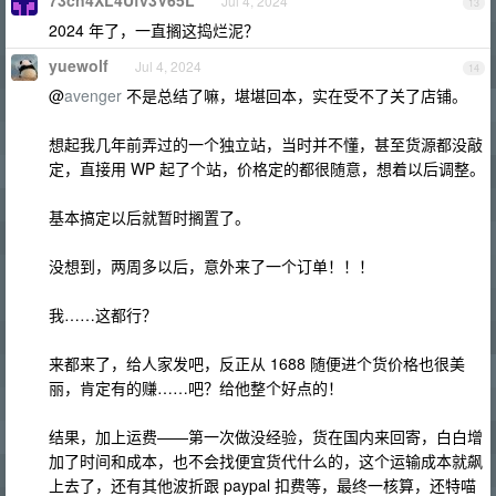
73cn4XL4Ufv3V65L
Jul 4, 2024
13
2024 年了，一直搁这捣烂泥？
yuewolf
Jul 4, 2024
14
@
avenger
不是总结了嘛，堪堪回本，实在受不了关了店铺。
想起我几年前弄过的一个独立站，当时并不懂，甚至货源都没敲
定，直接用 WP 起了个站，价格定的都很随意，想着以后调整。
基本搞定以后就暂时搁置了。
没想到，两周多以后，意外来了一个订单！！！
我……这都行？
来都来了，给人家发吧，反正从 1688 随便进个货价格也很美
丽，肯定有的赚……吧？给他整个好点的！
结果，加上运费——第一次做没经验，货在国内来回寄，白白增
加了时间和成本，也不会找便宜货代什么的，这个运输成本就飙
上去了，还有其他波折跟 paypal 扣费等，最终一核算，还特喵