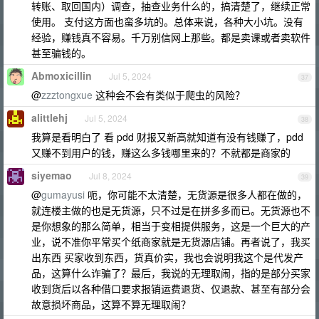
转账、取回国内）调查，抽查业务什么的，搞清楚了，继续正常
使用。 支付这方面也蛮多坑的。总体来说，各种大小坑。没有
经验，赚钱真不容易。千万别信网上那些。都是卖课或者卖软件
甚至骗钱的。
Abmoxicillin
Jul 5, 2024
37
@
zzztongxue
这种会不会有类似于爬虫的风险？
alittlehj
Jul 5, 2024
38
我算是看明白了 看 pdd 财报又新高就知道有没有钱赚了，pdd
又赚不到用户的钱，赚这么多钱哪里来的？不就都是商家的
siyemao
Jul 8, 2024
39
@
gumayusi
呃，你可能不太清楚，无货源是很多人都在做的，
就连楼主做的也是无货源，只不过是在拼多多而已。无货源也不
是你想象的那么简单，相当于变相提供服务，这是一个巨大的产
业，说不准你平常买个纸商家就是无货源店铺。再者说了，我买
出东西 买家收到东西，货真价实，我也会说明我这个是代发产
品，这算什么诈骗了？最后，我说的无理取闹，指的是部分买家
收到货后以各种借口要求报销运费退货、仅退款、甚至有部分会
故意损坏商品，这算不算无理取闹？