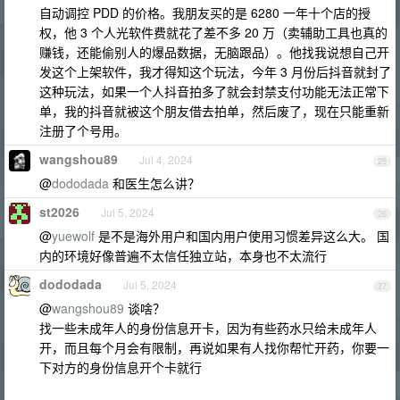
自动调控 PDD 的价格。我朋友买的是 6280 一年十个店的授
权，他 3 个人光软件费就花了差不多 20 万（卖辅助工具也真的
赚钱，还能偷别人的爆品数据，无脑跟品）。他找我说想自己开
发这个上架软件，我才得知这个玩法，今年 3 月份后抖音就封了
这种玩法，如果一个人抖音拍多了就会封禁支付功能无法正常下
单，我的抖音就被这个朋友借去拍单，然后废了，现在只能重新
注册了个号用。
wangshou89
Jul 4, 2024
25
@
dododada
和医生怎么讲？
st2026
Jul 5, 2024
26
@
yuewolf
是不是海外用户和国内用户使用习惯差异这么大。 国
内的环境好像普遍不太信任独立站，本身也不太流行
dododada
Jul 5, 2024
27
@
wangshou89
谈啥？
找一些未成年人的身份信息开卡，因为有些药水只给未成年人
开，而且每个月会有限制，再说如果有人找你帮忙开药，你要一
下对方的身份信息开个卡就行