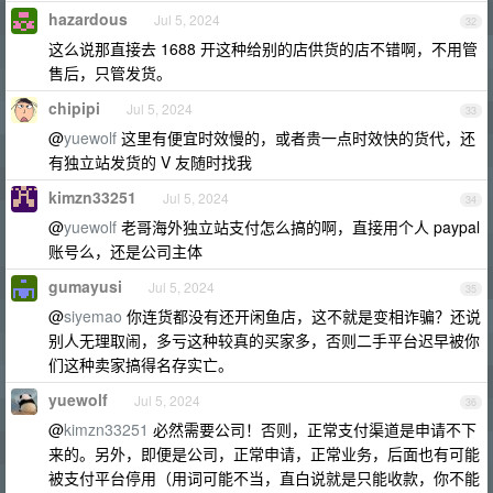
hazardous
Jul 5, 2024
32
这么说那直接去 1688 开这种给别的店供货的店不错啊，不用管
售后，只管发货。
chipipi
Jul 5, 2024
33
@
yuewolf
这里有便宜时效慢的，或者贵一点时效快的货代，还
有独立站发货的 V 友随时找我
kimzn33251
Jul 5, 2024
34
@
yuewolf
老哥海外独立站支付怎么搞的啊，直接用个人 paypal
账号么，还是公司主体
gumayusi
Jul 5, 2024
35
@
siyemao
你连货都没有还开闲鱼店，这不就是变相诈骗？还说
别人无理取闹，多亏这种较真的买家多，否则二手平台迟早被你
们这种卖家搞得名存实亡。
yuewolf
Jul 5, 2024
36
@
kimzn33251
必然需要公司！否则，正常支付渠道是申请不下
来的。另外，即便是公司，正常申请，正常业务，后面也有可能
被支付平台停用（用词可能不当，直白说就是只能收款，你不能