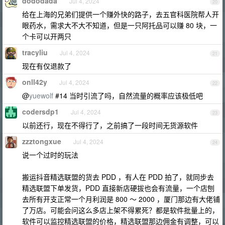
dododada
Jul 4, 2024
20
给在上海的兄弟们提供一个赚外快的路子，去五官科医院帮人开
眼药水，需求大不大不知道，但是一只阿托品可以赚 80 块，一
个卡可以开两只
tracyliu
Jul 4, 2024
21
现在有仅退款了
onll42y
Jul 4, 2024
22
@
yuewolf
#14 当时引流了吗，自然流量的概率应该极低吧
codersdp1
Jul 4, 2024
23
以前还行，现在不得行了，之前搞了一段时间无货源软件
zzztongxue
Jul 4, 2024
24
说一个过时的玩法
搬运抖音精选联盟的货去 PDD ，有人在 PDD 拍了，就同步去
精选联盟下单发货，PDD 直接新店硬拔也会有流量，一个店刨
去所有开支正常一个月利润是 800 ～ 2000 ，厦门那边有大佬铺
了万店。可能会问这么多店上架不得累死？都是软件批量上的，
软件可以监控精选联盟的价格，精选联盟那边佣金有调整，可以