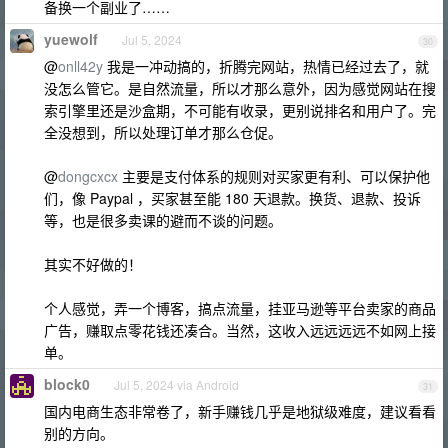
备换一个副业了……
yuewolf
Jul 5, 2024
30
@
onll42y
我是一冲动搞的，折腾完网站，热情已经过去了，就
没怎么管它。是自然流量，所以才那么意外，因为感觉网站在搜
索引擎里还是沙盒期，不可能有收录，更别说排名和用户了。完
全没想到，所以处理订单才那么仓促。
@
dongcxcx
主要是支付体系的规则对买家更有利、可以保护他
们，像 Paypal ，买家甚至能 180 天退款。换货、退款、投诉
等，也是很多卖课的避而不谈的问题。
其实不好做的！
个人感觉，弄一个博客，搞点流量，挂亚马逊等平台卖家的商品
广告，赚取点零花钱还凑合。当然，这收入远远远远不如网上接
单。
block0
Jul 5, 2024 via Android
31
国内电商生态非常卷了，新手赚钱几乎是地狱级难度，建议看看
别的方向。