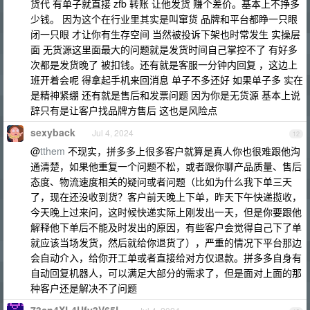
货代 有单子就直接 zfb 转账 让他发货 赚个差价。基本上不挣多
少钱。 因为这个在行业里其实是叫窜货 品牌和平台都睁一只眼
闭一只眼 才让你有生存空间 当然被投诉下架也时常发生 实操层
面 无货源这里面最大的问题就是发货时间自己掌控不了 有好多
次都是发货晚了 被扣钱。还有就是客服一分钟内回复 ，这边上
班开着会呢 得拿起手机来回消息 单子不多还好 如果单子多 实在
是精神紧绷 还有就是售后和发票问题 因为你是无货源 基本上说
辞只有是让客户找品牌方售后 这也是风险点
sexyback
Jul 4, 2024
12
@
tthem
不现实，拼多多上很多客户就算是真人你也很难跟他沟
通清楚，如果他重复一个问题不松，或者跟你聊产品质量、售后
态度、物流速度相关的疑问或者问题（比如为什么我下单三天
了，现在还没收到货？客户前天晚上下单，昨天下午快递揽收，
今天晚上过来问，这时候快递实际上刚发出一天，但是你要跟他
解释他下单后不能及时发出的原因，有些客户会觉得自己下了单
就应该当场发货，然后就给你退货了），严重的情况下平台那边
会自动介入，给你开工单或者直接给对方仅退款。拼多多自身有
自动回复机器人，可以满足大部分的需求了，但是面对上面的那
种客户还是解决不了问题