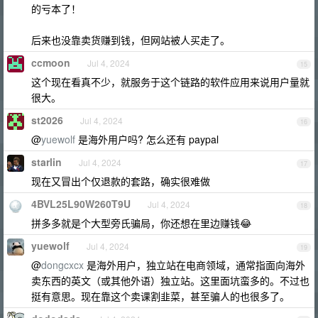
的亏本了！
后来也没靠卖货赚到钱，但网站被人买走了。
ccmoon
Jul 4, 2024
15
这个现在看真不少，就服务于这个链路的软件应用来说用户量就
很大。
st2026
Jul 4, 2024
16
@
yuewolf
是海外用户吗? 怎么还有 paypal
starlin
Jul 4, 2024
17
现在又冒出个仅退款的套路，确实很难做
4BVL25L90W260T9U
Jul 4, 2024
18
拼多多就是个大型旁氏骗局，你还想在里边赚钱😂
yuewolf
Jul 4, 2024
19
@
dongcxcx
是海外用户，独立站在电商领域，通常指面向海外
卖东西的英文（或其他外语）独立站。这里面坑蛮多的。不过也
挺有意思。现在靠这个卖课割韭菜，甚至骗人的也很多了。