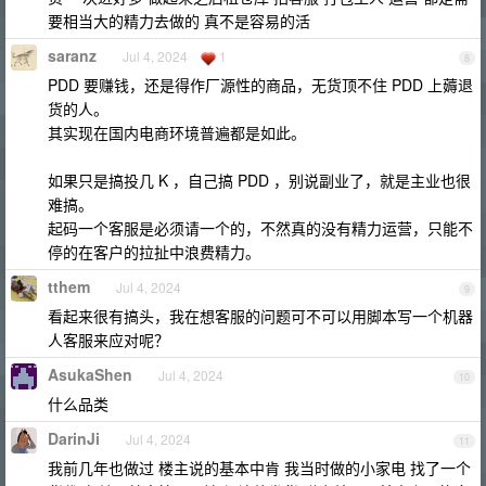
要相当大的精力去做的 真不是容易的活
saranz
Jul 4, 2024
1
8
PDD 要赚钱，还是得作厂源性的商品，无货顶不住 PDD 上薅退
货的人。
其实现在国内电商环境普遍都是如此。
如果只是搞投几 K ，自己搞 PDD ，别说副业了，就是主业也很
难搞。
起码一个客服是必须请一个的，不然真的没有精力运营，只能不
停的在客户的拉扯中浪费精力。
tthem
Jul 4, 2024
9
看起来很有搞头，我在想客服的问题可不可以用脚本写一个机器
人客服来应对呢？
AsukaShen
Jul 4, 2024
10
什么品类
DarinJi
Jul 4, 2024
11
我前几年也做过 楼主说的基本中肯 我当时做的小家电 找了一个