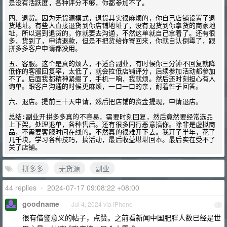
是没有活跃度，各种评分不够，你都参加不了。

四、退货。因为无货源模式，退货其实很麻烦的，你自己店铺设置了退
货地址。有些人直接退货到你店铺地址了，没有退货到你拿货的商家地
址，所以遇到退货的，你就要去沟通，不然这单就自己拿着了。还有很
多，货到了，申请退款，但是不把货给你寄回来，你就自认倒霉了，跟
拼多多客户申请都没用。

五、客服。这个是真的烦人，不适合副业，有时候你三分钟不回复就降
低你的客服回复率，太低了，就会拉低店铺评分，后续参加活动都参加
不了。后面我都精神紧绷了，手机一响，我就烦。然后还时刻担心有人
询单。跟客户沟通的时候更麻烦，一口一口的亲，耐着性子回答。

六、退店。提前三十天申请，然后把店铺的资金提现，申请退店。

总结:副业开拼多多真的不容易，需要时刻回复，然后竟然要经常选品
上下架，处理退单，各种售后。还有很多同行恶意搞你。除非是虚拟商
品，不需要客服时间在线的。不然真的很难开下去。我开了半年，花了
几千块，学习各种技巧，搞活动，最后收益堪堪回本。最后实在受不了
拼多多
无货源
副业
44 replies
•
2024-07-17 09:08:22 +08:00
goodname
Jul 4, 2024 via iPhone
1
很有借鉴意义的帖子，点赞。之前看新闻中国肥胖人数已经是世