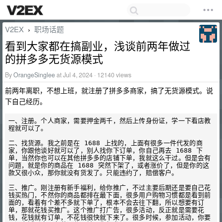
V2EX
职场话题
›
看到大家都在搞副业，浅谈前两年做过
的拼多多无货源模式
By
OrangeSinglee
at Jul 4, 2024 · 12140 views
前两年离职，不想上班，就注册了拼多多商家，搞了无货源模式。说
下自己经历。
一、注册。个人商家，需要押金两千，然后上传身份证，学一下看店教
程就可以了。

二、找货源。我之前是在 1688 上找的，上面有很多一件代发的商
家，你跟他谈好就可以了，别人找你下订单，你自己再去 1688 下
单，当然你也可以在其他拼多多的店铺下单，我就这么干过。但是会有
问题，就是你的商品在 1688 突然下架了，或者涨价了，但是你的这
款又很小众，那你就没有货发了。只能违约了，赔偿客户。

三、推广。刚注册有新手福利，给你推广，不过主要后期还是要自己花
钱买热门，不然你的商品都排在最下面，很多用户购物习惯都是看到前
面的，看着有个差不多就下单了，根本不会去往下翻，所以想要有订
单，那就花钱买推广。这个推广打广告，很多活动，反正就是需要花
钱，花钱就有订单，不花钱很快就下来了。很多时候，参加活动，你要