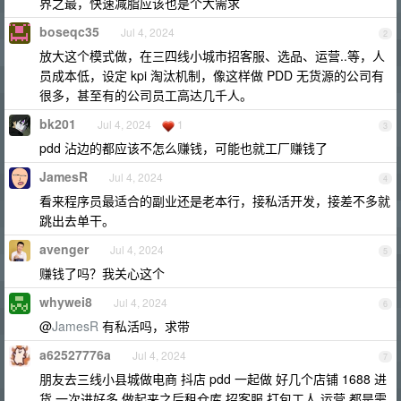
界之最，快速减脂应该也是个大需求
boseqc35
Jul 4, 2024
2
放大这个模式做，在三四线小城市招客服、选品、运营..等，人
员成本低，设定 kpi 淘汰机制，像这样做 PDD 无货源的公司有
很多，甚至有的公司员工高达几千人。
bk201
Jul 4, 2024
1
3
pdd 沾边的都应该不怎么赚钱，可能也就工厂赚钱了
JamesR
Jul 4, 2024
4
看来程序员最适合的副业还是老本行，接私活开发，接差不多就
跳出去单干。
avenger
Jul 4, 2024
5
赚钱了吗？我关心这个
whywei8
Jul 4, 2024
6
@
JamesR
有私活吗，求带
a62527776a
Jul 4, 2024
7
朋友去三线小县城做电商 抖店 pdd 一起做 好几个店铺 1688 进
货 一次进好多 做起来之后租仓库 招客服 打包工人 运营 都是需