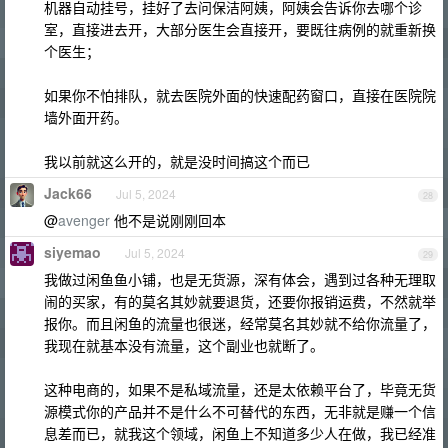
机器自动挂号，挂好了去问保洁阿姨，阿姨会告诉你去哪个诊
室，直接进去开，大部分医生会直接开，要既往病例的就重新换
个医生；
如果你不怕排队，就去医院外面的快速配药窗口，直接在医院院
墙外面开药。
我以前就这么开的，就是没时间搞这个而已
Jack66
Jul 5, 2024
28
@
avenger
他不是说刚刚回本
siyemao
Jul 5, 2024
29
我做过闲鱼鱼小铺，也是无货源，深有体会，遇到过各种无理取
闹的买家，有的莫名其妙就要退货，还要你报销运费，不然就举
报你。而且闲鱼的流量也很迷，经常莫名其妙就不给你流量了，
我现在就基本没有流量，这个副业也就断了。
这种电商的，如果不是私域流量，还是太依赖平台了，毕竟无货
源模式你的产品并不是什么不可替代的东西，无非就是赚一个信
息差而已，就我这个领域，闲鱼上不知道多少人在做，我已经准