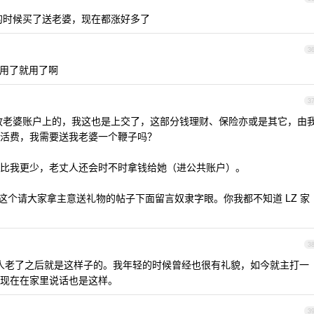
 的时候买了送老婆，现在都涨好多了
3
用了就用了啊
3
是放老婆账户上的，我这也是上交了，这部分钱理财、保险亦或是其它，由
活费，我需要送我老婆一个鞭子吗？
比我更少，老丈人还会时不时拿钱给她（进公共账户）。
在这个请大家拿主意送礼物的帖子下面留言奴隶字眼。你我都不知道 LZ 家
3
，人老了之后就是这样子的。我年轻的时候曾经也很有礼貌，如今就主打一
现在在家里说话也是这样。
3