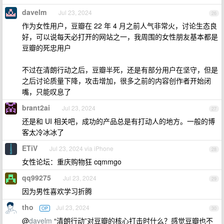
davelm
Jul 23, 2024
26
作为女性用户，豆瓣在 22 年 4 月之前人气非常火，讨论生态良
好，可以说每天必打开的网站之一，我周围的女性朋友基本都是
豆瓣的死忠用户
不过在清朗行动之后，豆瓣半死，还是有部分用户在坚守，但是
之后讨论质量下降，攻击增加，很多之前的内容创作者开始闭
嘴，只能叹息了
brant2ai
Jul 23, 2024
27
还是和 UI 相关吧，成功的产品总是有打动人的地方。一般的博
客太冷冰冰了
ETiV
Jul 23, 2024 via iPhone
28
女性论坛：重庆购物狂 cqmmgo
qq99275
Jul 23, 2024
29
因为男性喜欢学习折腾
tho
Jul 23, 2024
OP
30
@
davelm
“清朗行动”对豆瓣的核心打击时什么？感觉豆瓣也不