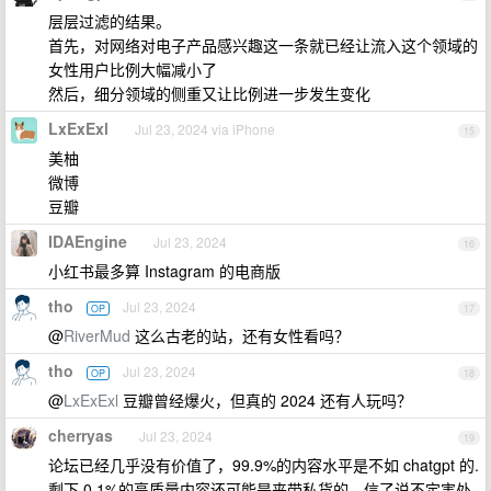
层层过滤的结果。
首先，对网络对电子产品感兴趣这一条就已经让流入这个领域的
女性用户比例大幅减小了
然后，细分领域的侧重又让比例进一步发生变化
LxExExl
Jul 23, 2024 via iPhone
15
美柚
微博
豆瓣
IDAEngine
Jul 23, 2024
16
小红书最多算 Instagram 的电商版
tho
Jul 23, 2024
OP
17
@
RiverMud
这么古老的站，还有女性看吗？
tho
Jul 23, 2024
OP
18
@
LxExExl
豆瓣曾经爆火，但真的 2024 还有人玩吗？
cherryas
Jul 23, 2024
19
论坛已经几乎没有价值了，99.9%的内容水平是不如 chatgpt 的.
剩下 0.1%的高质量内容还可能是夹带私货的，信了说不定害处