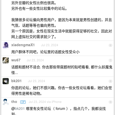
另外豆瓣的女性比例也很高。
另外也有一些女性比较集中的论坛。
我猜很多论坛偏向男性用户，是因为本来就是男性创建的，并且
气氛、话题等等也偏向男性。
另一个原因是，女性在现实生活中就能获得足够的社交，因此对
网上虚拟社交的需求就少了。
xiadengmaX1
Jul 23, 2024
6
用户群体不同吧，论坛里的话题女性受众小
wu67
Jul 23, 2024
7
话题和题材不适合. 你去那些带腐题材的贴吧看看, 都什么妖魔鬼
怪...
bk201
Jul 23, 2024
8
你逛的论坛，她们不感兴趣。你去一些女性论坛看看，她们会觉
得男性是稀有动物。
tho
Jul 23, 2024 via iPhone
OP
9
@
bk201
哪里有女性论坛（ forum ），指点几个，我都没找
到。