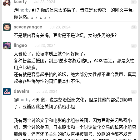
kcerty
Jul 23, 2024
36
@
thorby
#17 你的信息太落后了，晋江是女频第一的网文平台。
你竟然。。。。。。
sevenyangcc
Jul 23, 2024
37
不是跟内容有关吗，豆瓣是不是论坛，女的多男的多？
lingeo
Jul 23, 2024
38
太暴论了，论坛本质上就个同好圈子。
各种粉丝后援团，剑三/逆水寒游戏贴吧，AO3/晋江，都是女性
用户比较多。
还有就是容易起争执的论坛，绝大部分女性都不适合发声，真骂
起来各种侮辱性的词汇根本扛不住。
davelm
Jul 23, 2024
39
@
thorby
不知道，说是整治饭圈文化，但是其他的都受到影响
了，豆瓣因此还关闭了私密小组
我有两个讨论文学和电影的小组被关闭，因为豆瓣关闭私密小
组，两个讨论美国，日本股市和一个讨论量化交易的私密小组只
能解散，还有还多关注的好友直接被删号，没删的也都不发言