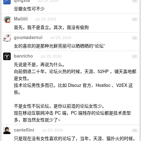
qingxia
Jul 23, 2024
94
豆瓣女性可不少
Maiiiiii
Jul 23, 2024
95
首先，我不是袁立。其次，我没有偷狗
goumadantui
Jul 23, 2024
96
女的喜欢的是那种光鲜亮丽可以晒晒晒的“论坛”
banricho
Jul 23, 2024
97
先说是不是，再说为什么。
向前倒退二十年，论坛火热的时候，天涯、52HP ，铺天盖地都
是女性。
技术论坛男性多而已，比如 Discuz 官方、Hostloc 、V2EX 这
些。
不是女性不玩论坛，是你以前混的论坛女性少。
现在移动互联网冲击 PC 端，PC 端残存的论坛都是技术类型
多，那当然女性就少了~
carrieflint
Jul 23, 2024
98
只是现在没有女性喜欢的论坛了，当年，天涯、猫扑火的时候，