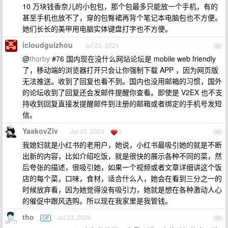
10 万块钱香奈儿的小包包，那个包最多只能放一个手机，有的
甚至手机也放不了，穿的包臀裙再背个笔记本电脑包也不方便。
她们长长的美甲用电脑实体键盘打字也不方便。
icloudguizhou
Jul 23, 2024
88
@
thorby
#76 国内现在没什么网站论坛是 mobile web friendly
了，移动端的浏览器打开只会让你强制下载 APP ，因为网页版
无法推送。收到了回复也看不到。国内也没用邮箱的习惯，国外
的论坛收到了回复还会发邮件提醒你查看。即使是 V2EX 也不支
持收到回复直接发提醒邮件到注册的邮箱或者绑定的手机号发短
信。
YaakovZiv
Jul 23, 2024
1
89
我媳妇就是小红书的老用户，她说，小红书最吸引她的就是不断
出新的内容，比如介绍吃饭，就是很快的展示各种不同的菜，然
后夸张的描述，很吸引她，如果一个视频或者文章详细讲这个饭
店的每个菜，口味，食材，适合什么人，她会在看到三分之一的
时候放弃看，因为她觉得没有吸引力，她就是想在各种激动人心
的催促中跟风选购。所以现在我家里是我管钱。
tho
Jul 23, 2024
OP
90