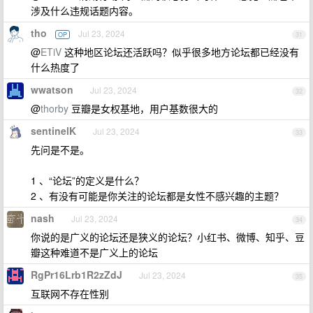
涉及什么违规话题内容。
tho
Jul 23, 2024
OP
31
@
ETiV
这种地区论坛还活跃吗？似乎很多地方论坛都已经没有
什么热度了
wwatson
Jul 23, 2024
32
@
thorby
豆瓣是女权基地，用户基数很大的
sentinelK
Jul 23, 2024
33
先问是不是。
1 、“论坛”的定义是什么？
2 、有没有可能是你关注的论坛都是女性不感兴趣的主题？
nash
Jul 23, 2024
34
你说的是广义的论坛还是狭义的论坛？小红书、微博、知乎、豆
瓣这种难道不是广义上的论坛
RgPr16Lrb1R2zZdJ
Jul 23, 2024
35
互联网不存在性别