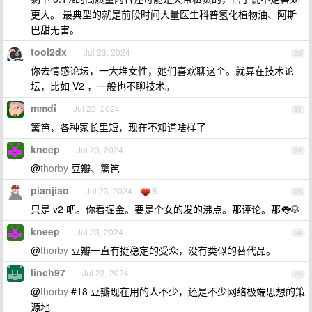
更大。 最典型的就是前段时间大量医生科普氢化植物油、阿斯
巴甜无害。
tool2dx
Jul 23, 2024
20
你去情感论坛，一大堆女性，她们喜欢聊这个。就算在技术论
坛，比如 V2 ，一般也不聊技术。
mmdi
Jul 23, 2024
21
篱笆，各种家长里短，现在不知道啥样了
kneep
Jul 23, 2024
22
@
thorby
豆瓣、篱笆
pianjiao
Jul 23, 2024
5
23
只是 v2 吧。你看掘金。要是个女的发的沸点。那评论。那👅🐶
kneep
Jul 23, 2024
24
@
thorby
豆瓣一直有挺稳定的受众，没有类似的替代品。
linch97
Jul 23, 2024
25
@
thorby
#18 豆瓣现在用的人不少，还是不少网络极端思想的策
源地