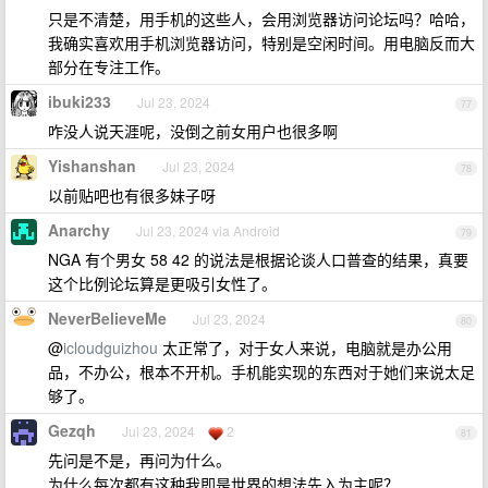
只是不清楚，用手机的这些人，会用浏览器访问论坛吗？哈哈，
我确实喜欢用手机浏览器访问，特别是空闲时间。用电脑反而大
部分在专注工作。
ibuki233
Jul 23, 2024
77
咋没人说天涯呢，没倒之前女用户也很多啊
Yishanshan
Jul 23, 2024
78
以前贴吧也有很多妹子呀
Anarchy
Jul 23, 2024 via Android
79
NGA 有个男女 58 42 的说法是根据论谈人口普查的结果，真要
这个比例论坛算是更吸引女性了。
NeverBelieveMe
Jul 23, 2024
80
@
icloudguizhou
太正常了，对于女人来说，电脑就是办公用
品，不办公，根本不开机。手机能实现的东西对于她们来说太足
够了。
Gezqh
Jul 23, 2024
2
81
先问是不是，再问为什么。
为什么每次都有这种我即是世界的想法先入为主呢？