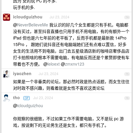
因为 女的玩 PC 的不多.
玩手机的多.
icloudguizhou
Jul 23, 2024
74
@
NeverBelieveMe
我认识的好几个女生都是只有手机，电脑都
没有买过，甚至抖音直播也只用手机不用电脑，有的有额外一个
iPad 但也是六七年前的老平板了，反而手机都是最新款 14Pro
15Pro ， 跟她们说抖音还有电脑端她们还有点难以置信，好多
女生的生活用不到电脑，出门去五星级酒店新的咖啡店奢侈品店
打卡拍照啥的根本不需要电脑，有电脑反而还是个累赘即使有车
带着也不方便。 @
leloext
@
zmxnv123
iyaozhen
Jul 23, 2024
75
如果是一个非垂类的论坛，那必然时政是热点话题，而女生往往
对时政不感兴趣，则看着就是女性不喜欢这类论坛
tho
Jul 23, 2024
OP
76
@
icloudguizhou
你观察的很细致，不过如果工作不需要电脑，又不是玩 pc 游
戏，按说剩下的无论男生还是女生，都只有手机了。