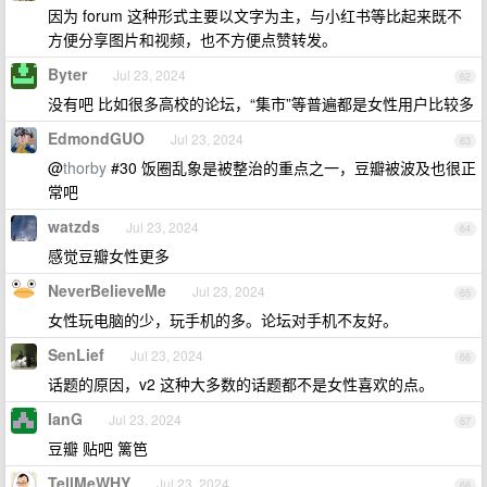
因为 forum 这种形式主要以文字为主，与小红书等比起来既不
方便分享图片和视频，也不方便点赞转发。
Byter
Jul 23, 2024
62
没有吧 比如很多高校的论坛，“集市”等普遍都是女性用户比较多
EdmondGUO
Jul 23, 2024
63
@
thorby
#30 饭圈乱象是被整治的重点之一，豆瓣被波及也很正
常吧
watzds
Jul 23, 2024
64
感觉豆瓣女性更多
NeverBelieveMe
Jul 23, 2024
65
女性玩电脑的少，玩手机的多。论坛对手机不友好。
SenLief
Jul 23, 2024
66
话题的原因，v2 这种大多数的话题都不是女性喜欢的点。
IanG
Jul 23, 2024
67
豆瓣 贴吧 篱笆
TellMeWHY
Jul 23, 2024
68