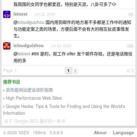
我周围的女同学也都爱逛，特别是天涯，八卦可多了🐶
leloext
Jul 23, 2024
99
@
icloudguizhou
国内用到邮件的地方差不多都是工作中的通知
与功能定案之类的场景，方便后面不会有大的相互扯皮事情发
生。
icloudguizhou
Jul 23, 2024
100
@
leloext
#99 是的，就工作 offer 发个邮件存档，还是电话微信
用的多
Page 1
1
of 2
2
推荐书目
高性能网站建设进阶指南
›
High Performance Web Sites
›
Google Hacks: Tips & Tools for Finding and Using the World's
›
Information
关于 Google SEO 最好的一本书
© 2026 V2EX · 199ms · 3.9.8.5
About
·
Language