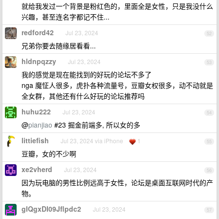
就给我发过一个背景是粉红色的，里面全是女性，只是我没什么
兴趣，甚至连名字都记不住...
redford42
Jul 23, 2024
52
兄弟你要去随缘居看看...
hldnpqzzy
Jul 23, 2024
53
我的感觉是现在能找到的好玩的论坛不多了
nga 魔怔人很多，虎扑各种流量号，豆瓣女权很多，动不动就是
全女群，其他还有什么好玩的论坛推荐吗
huhu222
Jul 23, 2024
54
@
pianjiao
#23 掘金前端多, 所以女的多
littiefish
Jul 23, 2024 via iPhone
1
55
豆瓣，女的不少啊
xe2vherd
Jul 23, 2024
56
因为玩电脑的男性比例远高于女性，论坛是桌面互联网时代的产
物。
gIQgxDI09Jflpdc2
Jul 23, 2024
57