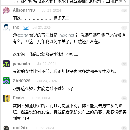
了，那个时候很多人都在求能下载豆瓣信息的软件，血雨腥风的
Alison1113
Jul 23, 2024
40
啊这。。。。。。。。槽多无口
tho
Jul 23, 2024
OP
41
@
kcerty
你说的晋江就是
jjwxc.net
？ 我很早很早很早之前知道
有名，但这十几年我以为早关了，居然还开着在。
这要说，我的启蒙都是“榕树下”呢......
jonsmith
Jul 23, 2024
42
豆瓣的女性比例不低，我刷的帖子内容多数都是女性发的。
ZAN0029
Jul 23, 2024
43
眼界这么短，井底之蛙不过如此了
Recle
Jul 23, 2024
44
数据不知道哪来的，而且前提就不对，你不能只去男性多的论
坛，然后说没有女性。真就记者采访火车上的乘客，乘客说都买
到票了吧
tool2dx
Jul 23, 2024
45