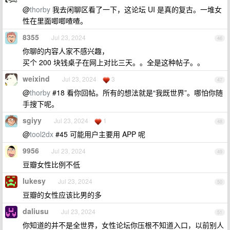
@
thorby
我去闲聊区看了一下，这论坛 UI 是真的复古。一堆女
性在里面唧唧喳喳。
8355
Jul 23, 2024
46
你聊的内容人家不感兴趣，
买个 200 块钱桌子在网上对比三天。。全是这种帖子。。
weixind
Jul 23, 2024
3
47
@
thorby
#18 看你回帖。所有的想法就是“我既世界”。哪怕你随
手搜下呢。
sgiyy
Jul 23, 2024
1
48
@
tool2dx
#45 可能用户主要用 APP 呢
9956
Jul 23, 2024
49
豆瓣女性比例不低
lukesy
Jul 23, 2024
50
豆瓣的女性应该比男的多
daliusu
Jul 23, 2024
51
你知道的并不是全世界，女性论坛你压根不知道入口，以前别人