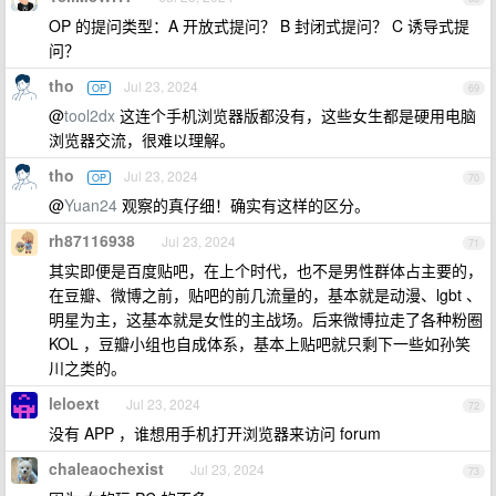
OP 的提问类型：A 开放式提问？ B 封闭式提问？ C 诱导式提
问？
tho
Jul 23, 2024
OP
69
@
tool2dx
这连个手机浏览器版都没有，这些女生都是硬用电脑
浏览器交流，很难以理解。
tho
Jul 23, 2024
OP
70
@
Yuan24
观察的真仔细！确实有这样的区分。
rh87116938
Jul 23, 2024
71
其实即便是百度贴吧，在上个时代，也不是男性群体占主要的，
在豆瓣、微博之前，贴吧的前几流量的，基本就是动漫、lgbt 、
明星为主，这基本就是女性的主战场。后来微博拉走了各种粉圈
KOL ，豆瓣小组也自成体系，基本上贴吧就只剩下一些如孙笑
川之类的。
leloext
Jul 23, 2024
72
没有 APP ，谁想用手机打开浏览器来访问 forum
chaleaochexist
Jul 23, 2024
73