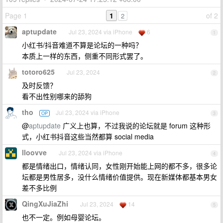
Page 1
1
of 2
2
aptupdate
Jul 23, 2024 via iPhone
6
1
小红书/抖音难道不算是论坛的一种吗？
本质上一样的东西，侧重不同形式罢了。
totoro625
Jul 23, 2024
2
及时反馈？
看不出性别哪来的舔狗
tho
Jul 23, 2024 via iPhone
OP
3
@
aptupdate
广义上也算，不过我说的论坛就是 forum 这种形
式，小红书抖音这些当然都算 social media
lloovve
Jul 23, 2024 via iPhone
4
都是情绪出口，情绪认同，女性刚开始能上网的都不多，很多论
坛都是男性居多，没什么情绪价值提供。现在新媒体都基本男女
差不多比例
QingXuJiaZhi
Jul 23, 2024
14
5
也不一定。例如母婴论坛。