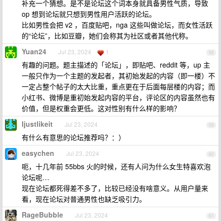
补充一个猜想。是不是论坛这个词本身就具备男性气质，导致
op 想到论坛就只想到男性用户活跃的论坛。
比如男性会把 v2 ，百度贴吧，nga 这些叫做论坛，而女性活跃
的“论坛”，比如豆瓣，她们会称其为社区或者其他代称。
Yuan24
Jul 23, 2024
1
58
有趣的问题。题主描述的「论坛」，即贴吧、reddit 等，up 主
一般只作为一个主题的发起者，其初始发起的内容（即一楼）不
一定占整个帖子的太大比重，重点更在于后面每层楼的内容；而
小红书、微博是重初始发起内容的平台，评论区的内容虽然也有
价值，但是权重会更低。这对性别有什么样的影响？
Ijustlikeit
Jul 23, 2024
59
有什么有意思的论坛推荐吗？：）
easychen
Jul 23, 2024
60
呃，十几年前 55bbs 火的时候，还有人问为什么女生特喜欢泡
论坛呢…
现在论坛都死得差不多了，比较已经没有啥意义。从用户量来
看，现在论坛对普通男性也缺乏吸引力。
RageBubble
Jul 23, 2024
61