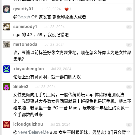
qwertty01
Jul 23, 2024
1
82
@
Gezqh
OP 这发言 刻板印象集大成者
somebody1
Jul 23, 2024
83
nga 的 42 ，58 ，我没记错吧
me1onsoda
Jul 23, 2024
84
诶，豆瓣以前标签好像文青聚集地，现在怎么好像认为是女性聚
集地？
xiayushengfan
Jul 23, 2024
85
论坛上没有哥哥啊，就一群口脚大汉
Snake2
Jul 23, 2024
86
女性更倾向用手机上网，一般传统论坛 app 体验跟电脑没法
比，我观察过大多数女性同事就算上班摸鱼也是玩手机，根本不
碰电脑，我家里一台 PC 一台 Mac ，我老婆一年碰过的次数一
个手都数的过来
icloudguizhou
Jul 23, 2024
87
@
NeverBelieveMe
#80 女生平时跟姐妹，男朋友出门只会背个