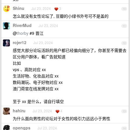
Shinu
Jul 23, 2024
3
10
怎么就没有女性论坛了, 豆瓣的小绿书外号可不是盖的
RiverMud
Jul 23, 2024
11
@
thorby
#9 晋江
rojer12
Jul 23, 2024
12
感觉大部分论坛活跃的用户都已经偏向细分了，你甚至不需要去
区分用户群体，看广告就知道
比如
vps 、高防对应 xx
生活好物、化妆品对应 xx
数码潮玩、电子好物对应 xx
澳门荷官在线发牌对应 xx
至于 xx 是什么，请自行填空
hahiru
Jul 23, 2024
4
13
为什么面向男性的论坛对于女性的吸引力远远小于男性
opengps
Jul 23, 2024
14