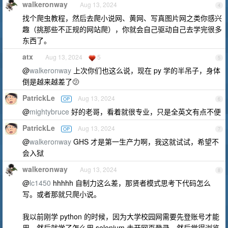
walkeronway
Aug 13, 2024
4
找个爬虫教程，然后去爬小说网、黄网、写真图片网之类你感兴
趣（挑那些不正规的网站爬），你就会自己驱动自己去学完很多
东西了。
atx
Aug 13, 2024
5
5
@
walkeronway
上次你们也这么说，现在 py 学的半吊子，身体
倒是越来越差了🫤
PatrickLe
Aug 13, 2024
OP
6
@
mightybruce
好的老哥，看着就很专业，只是全英文有点不便
PatrickLe
Aug 13, 2024
OP
7
@
walkeronway
GHS 才是第一生产力啊，我这就试试，希望不
会入狱
walkeronway
Aug 13, 2024
8
@
lc1450
hhhhh 自制力这么差，那贤者模式思考下代码怎么
写。或者那就只爬小说。
我以前刚学 python 的时候，因为大学校园网需要先登账号才能
用，然后就学了怎么用 selenium 去开网页登录，然后觉得浏览