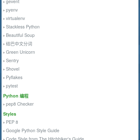
gevent
›
pyenv
›
virtualenv
›
Stackless Python
›
Beautiful Soup
›
结巴中文分词
›
Green Unicorn
›
Sentry
›
Shovel
›
Pyflakes
›
pytest
›
Python 编程
pep8 Checker
›
Styles
PEP 8
›
Google Python Style Guide
›
Code Style from The Hitchhiker's Guide
›