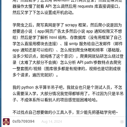
器操作太慢了就看 API 怎么调然后用 requests 库直接调接口，
然后又学了下怎么设置成开机启动。
学爬虫之后，爬写真网是学了 scrapy 框架，然后爬小说是因为
想要追小说（ app/网页广告太多然后小说 app 通知权限又不想
给）然后是学了解析 html 结构、存数据库（没有用框架了自己
学怎么直接用模块去连接）、接 smtp 服务给自己发邮件（邮件
app 通知还是可以给的）、怎么规划爬虫休眠和频率（基础版，
没多少知识点，就纯练了这个意识），爬黄网就钻研怎么绕过登
录（太难了大部分不会搞）怎么分析 API path/参数特点去爬完
一整套图片/视频（图库很多都是有规律的，视频也是切割成很
多个请求，遍历完就好）。
我的 python 水平算半吊子吧，我就业也只是个测试人员，不怎
么需要深入学，大部分情况我觉得都够用了，不过因为只是半吊
子、不成体系所以看别人的项目感觉挺困难哈哈。
不过找点自己想要做的小工具入手，至少能先把基础学完吧~
0xfb709394
Aug 14, 2024
9