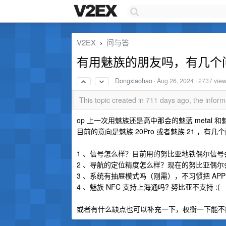
V2EX
问与答
›
有用魅族的朋友吗，有几个
Dongxiaohao
·
Aug 26, 2024
· 2737 vie
This topic created in 711 days ago, the info
op 上一次用魅族还是高中那会的魅蓝 metal
目前的意向是魅族 20Pro 或者魅族 21 ，
1 、信号怎么样？目前用的努比亚地铁偶尔信
2 、导航的定位精度怎么样？现在的努比亚偶尔会
3 、系统有抽屉模式吗（刚需），不习惯把 AP
4 、魅族 NFC 支持上海通吗? 努比亚不支持 :(
或者有什么缺点也可以补充一下，权衡一下能不