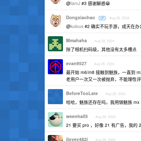
@
IamJ
#3 感谢解惑😁
Dongxiaohao
Aug 26, 2024
OP
@
kulous
#2 确实不玩手游，成天在办
Mmahaha
Aug 26, 2024
除了相机扫码级，其他没有太多槽点
evan9527
Aug 26, 2024
最开始 m6/m8 接触到魅族，一直到 m
老用户一次又一次被抛弃，不能理性评
BeforeTooLate
Aug 26, 2024
哈哈，魅族还存在吗，我用锅魅族 m
weenhall5
Aug 26, 2024
21 要买 pro ，好像 21 有广告，我的
ilovey482i
Aug 26, 2024