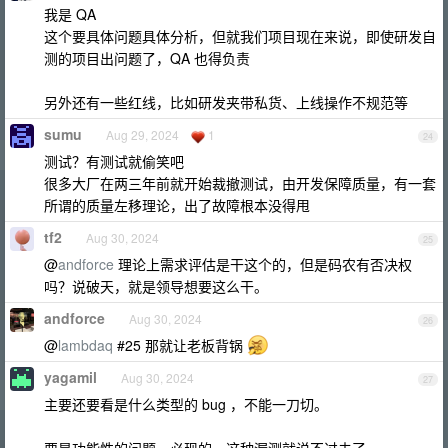
我是 QA
这个要具体问题具体分析，但就我们项目现在来说，即使研发自
测的项目出问题了，QA 也得负责
另外还有一些红线，比如研发夹带私货、上线操作不规范等
sumu
Aug 29, 2024
1
24
测试？有测试就偷笑吧
很多大厂在两三年前就开始裁撤测试，由开发保障质量，有一套
所谓的质量左移理论，出了故障根本没得甩
tf2
Aug 30, 2024
25
@
andforce
理论上需求评估是干这个的，但是码农有否决权
吗？说破天，就是领导想要这么干。
andforce
Aug 30, 2024
26
@
lambdaq
#25 那就让老板背锅
yagamil
Aug 30, 2024
27
主要还要看是什么类型的 bug ，不能一刀切。