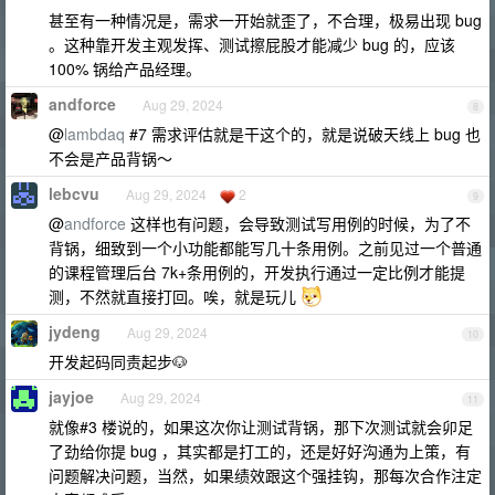
甚至有一种情况是，需求一开始就歪了，不合理，极易出现 bug
。这种靠开发主观发挥、测试擦屁股才能减少 bug 的，应该
100% 锅给产品经理。
andforce
Aug 29, 2024
8
@
lambdaq
#7 需求评估就是干这个的，就是说破天线上 bug 也
不会是产品背锅～
lebcvu
Aug 29, 2024
2
9
@
andforce
这样也有问题，会导致测试写用例的时候，为了不
背锅，细致到一个小功能都能写几十条用例。之前见过一个普通
的课程管理后台 7k+条用例的，开发执行通过一定比例才能提
测，不然就直接打回。唉，就是玩儿
jydeng
Aug 29, 2024
10
开发起码同责起步🐶
jayjoe
Aug 29, 2024
11
就像#3 楼说的，如果这次你让测试背锅，那下次测试就会卯足
了劲给你提 bug ，其实都是打工的，还是好好沟通为上策，有
问题解决问题，当然，如果绩效跟这个强挂钩，那每次合作注定