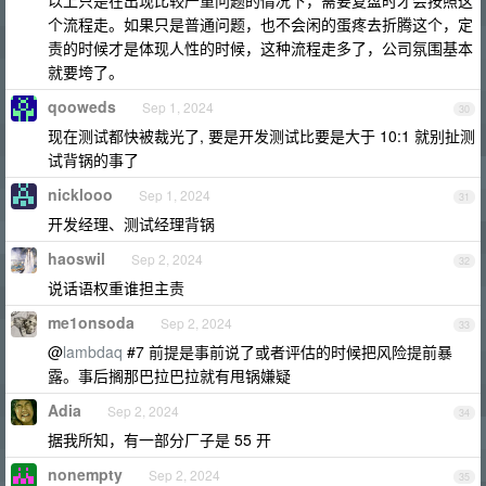
以上只是在出现比较严重问题的情况下，需要复盘时才会按照这
个流程走。如果只是普通问题，也不会闲的蛋疼去折腾这个，定
责的时候才是体现人性的时候，这种流程走多了，公司氛围基本
就要垮了。
qooweds
Sep 1, 2024
30
现在测试都快被裁光了, 要是开发测试比要是大于 10:1 就别扯测
试背锅的事了
nicklooo
Sep 1, 2024
31
开发经理、测试经理背锅
haoswil
Sep 2, 2024
32
说话语权重谁担主责
me1onsoda
Sep 2, 2024
33
@
lambdaq
#7 前提是事前说了或者评估的时候把风险提前暴
露。事后搁那巴拉巴拉就有甩锅嫌疑
Adia
Sep 2, 2024
34
据我所知，有一部分厂子是 55 开
nonempty
Sep 2, 2024
35