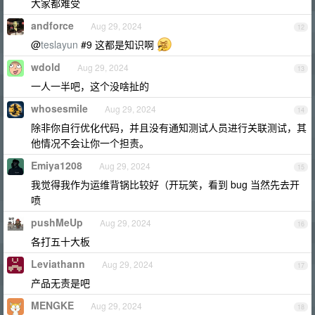
大家都难受
andforce
Aug 29, 2024
12
@
teslayun
#9 这都是知识啊
wdold
Aug 29, 2024
13
一人一半吧，这个没啥扯的
whosesmile
Aug 29, 2024
14
除非你自行优化代码，并且没有通知测试人员进行关联测试，其
他情况不会让你一个担责。
Emiya1208
Aug 29, 2024
15
我觉得我作为运维背锅比较好（开玩笑，看到 bug 当然先去开
喷
pushMeUp
Aug 29, 2024
16
各打五十大板
Leviathann
Aug 29, 2024
17
产品无责是吧
MENGKE
Aug 29, 2024
18