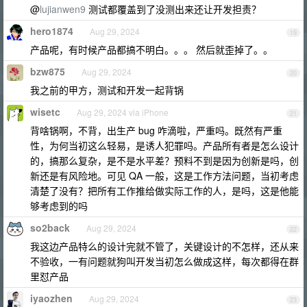
@
lujianwen9
测试都覆盖到了没测出来还让开发担责？
hero1874
Aug 29, 2024
19
产品呢，有时候产品都搞不明白。。。 然后就歪掉了。。
bzw875
Aug 29, 2024
20
我之前的甲方，测试和开发一起背锅
wisetc
Aug 29, 2024 via iPhone
21
背啥锅啊，不背，出生产 bug 咋滴啦，严重吗。既然有严重
性，为何当初这么轻易，是诱人犯罪吗。产品所有者是怎么设计
的，搞那么复杂，是不是水平差？预料不到是因为创新是吗，创
新还是有风险地。可见 QA 一般，这是工作方法问题，当初考虑
清楚了没有？把所有工作推给做实际工作的人，是吗，这是他能
够考虑到的吗
so2back
Aug 29, 2024
22
我这边产品特么的设计完就不管了，关键设计的不怎样，还从来
不验收，一有问题就狗叫开发当初怎么做成这样，每次都得在群
里怼产品
iyaozhen
Aug 29, 2024
23