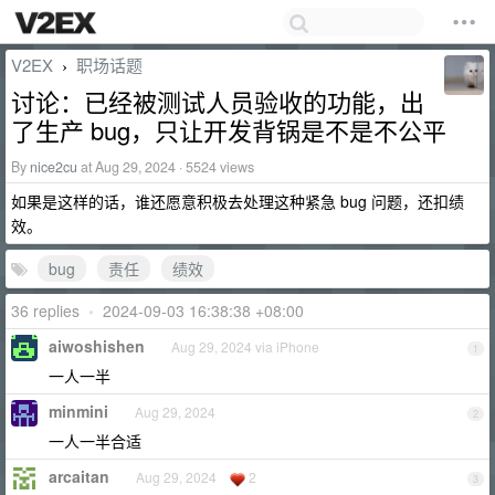
V2EX
职场话题
›
讨论：已经被测试人员验收的功能，出
了生产 bug，只让开发背锅是不是不公平
By
nice2cu
at Aug 29, 2024 · 5524 views
如果是这样的话，谁还愿意积极去处理这种紧急 bug 问题，还扣绩
效。
bug
责任
绩效
36 replies
•
2024-09-03 16:38:38 +08:00
aiwoshishen
Aug 29, 2024 via iPhone
1
一人一半
minmini
Aug 29, 2024
2
一人一半合适
arcaitan
Aug 29, 2024
2
3