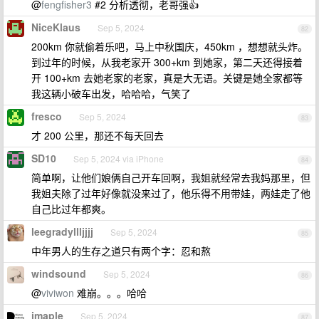
@
fengfisher3
#2 分析透彻，老哥强👍
NiceKlaus
Sep 5, 2024
82
200km 你就偷着乐吧，马上中秋国庆，450km ，想想就头炸。
到过年的时候，从我老家开 300+km 到她家，第二天还得接着
开 100+km 去她老家的老家，真是大无语。关键是她全家都等
我这辆小破车出发，哈哈哈，气笑了
fresco
Sep 5, 2024
83
才 200 公里，那还不每天回去
SD10
Sep 5, 2024 via iPhone
84
简单啊，让他们娘俩自己开车回啊，我姐就经常去我妈那里，但
我姐夫除了过年好像就没来过了，他乐得不用带娃，两娃走了他
自己比过年都爽。
leegradyllljjjj
Sep 5, 2024
85
中年男人的生存之道只有两个字：忍和熬
windsound
Sep 5, 2024
86
@
viviwon
难崩。。。哈哈
imaple
Sep 5, 2024
87