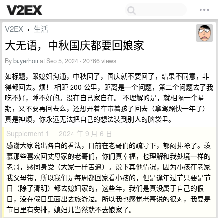
V2EX
生活
›
大无语，中秋国庆都要回娘家
By
buyerhou
at Sep 5, 2024 · 20766 views
如标题，跟媳妇沟通，中秋回了，国庆就不要回了，结果不同意，非
得都回去。烦！ 相距 200 公里，距离是一个问题，第二个问题去了我
吃不好，睡不好的。没在自己家自在。 不理解的是，就相隔一个星
期，又不要再回去么，还想开着车带着孩子回去（拿驾照快一年了）
真是神烦，你永远无法把自己的想法装到别人的脑袋里。
Supplement 1 · 2024 年 9 月 6 日
感谢大家说出各自的看法，目前在老哥们的疏导下，郁闷排除了。羡
慕那些喜欢回丈母家的老哥们，你们真幸福，也理解和我处境一样的
老哥，感同身受（大家一样苦逼）。说下其他情况，因为小孩在老家
我父母带，所以我们是每周都回家看小孩的，但是逢年过节只要是节
日（除了清明）都去媳妇家的，这些年，我们是真没属于自己的假
日，没在假日里面出去旅游过。所以我也感觉老哥说的很对，我要是
节日里有安排，媳妇儿当然就不去娘家了。