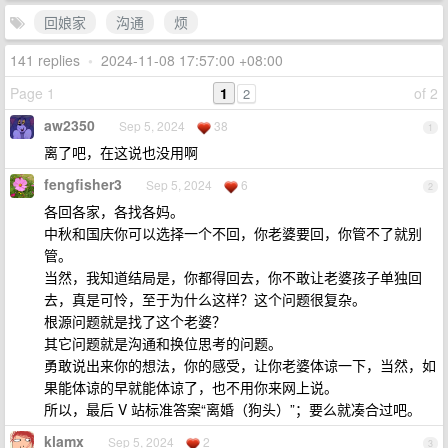
回娘家
沟通
烦
141 replies
•
2024-11-08 17:57:00 +08:00
Page 1
1
of 2
2
aw2350
Sep 5, 2024
38
1
离了吧，在这说也没用啊
fengfisher3
Sep 5, 2024
6
2
各回各家，各找各妈。
中秋和国庆你可以选择一个不回，你老婆要回，你管不了就别
管。
当然，我知道结局是，你都得回去，你不敢让老婆孩子单独回
去，真是可怜，至于为什么这样？这个问题很复杂。
根源问题就是找了这个老婆？
其它问题就是沟通和换位思考的问题。
勇敢说出来你的想法，你的感受，让你老婆体谅一下，当然，如
果能体谅的早就能体谅了，也不用你来网上说。
所以，最后 V 站标准答案“离婚（狗头）”；要么就凑合过吧。
klamx
Sep 5, 2024
2
3