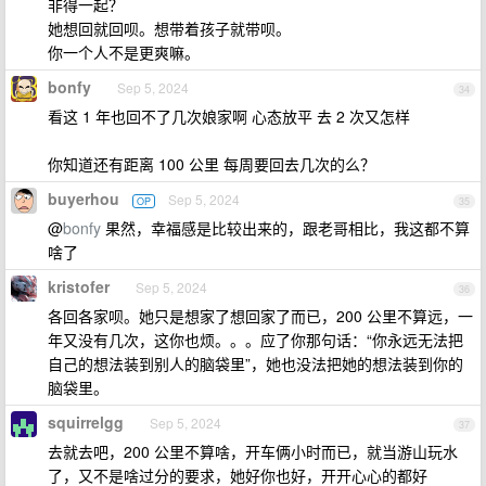
非得一起？
她想回就回呗。想带着孩子就带呗。
你一个人不是更爽嘛。
bonfy
Sep 5, 2024
34
看这 1 年也回不了几次娘家啊 心态放平 去 2 次又怎样
你知道还有距离 100 公里 每周要回去几次的么？
buyerhou
Sep 5, 2024
OP
35
@
bonfy
果然，幸福感是比较出来的，跟老哥相比，我这都不算
啥了
kristofer
Sep 5, 2024
36
各回各家呗。她只是想家了想回家了而已，200 公里不算远，一
年又没有几次，这你也烦。。。应了你那句话：“你永远无法把
自己的想法装到别人的脑袋里”，她也没法把她的想法装到你的
脑袋里。
squirrelgg
Sep 5, 2024
37
去就去吧，200 公里不算啥，开车俩小时而已，就当游山玩水
了，又不是啥过分的要求，她好你也好，开开心心的都好