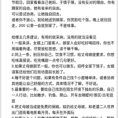
节假日，回家看看自己爸妈，于情于理，没有反对的理由，你有
蹲家的自由，她有省亲的自由。
可以尝试协商，让她独自回去，
或者你不放心，就给她送到娘家，你赏脸吃个饭，晚上就往回
走，200 公里一会就到家了，不是啥事。
给楼主几条建议，有用的就采纳，没用的就当没看见
1.一般来讲，女婿上门是客人，娘家人会好吃好喝招待，你也不
用端着拘谨，尽管放松思想，该干嘛干嘛。
2.同上一条，别压抑自己，饮食不习惯，给丈母娘提要求，你想
吃啥直接说，吃完嘴甜一点夸几句更好。
3.如果丈母娘厨艺一般，你也可以做东，招呼全家下馆子，女婿
请客还给他们在街坊面前长脸了。
4.睡不好是个问题，如果有条件自己找个小屋睡单床，或者协商
其他能让自己舒服的方式，具体情况不了解，不好说。
5.最重要的一条，要给自己找到在陌生环境下独处的乐趣，自己
一人行动，比如散步、钓鱼、爬山、开车去隔壁村/景区/古宅逛
逛
6.把丈母娘当成是免费的保姆，娃扔给丈母娘，和老婆二人世界
出门逛街看电影看月亮，每天在外面玩