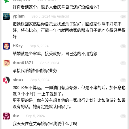
好奇看到这个，很多人会庆幸自己还好没结婚么？
yplam
Sep 5, 2024 via Android
59
把她送回家然后你自己去找点乐子就好，回娘家你睡不好吃不
好，将心比心，可能一年也就回娘家的那点日子她才吃得好睡得
好
HKzy
Sep 5, 2024
60
结婚就是坐牢嘛，接受就好，自己选的不用抱怨
thoo61871
Sep 5, 2024
61
承接代陪媳妇回娘家业务
sinux
Sep 5, 2024
62
200 公里不算远，一脚油门有点夸张，但是不堵的话，加休息也
就 3 个小时？一上午就到了。
更重要的是，你有没有想其他的一家出行计划？比如旅游？如果
没有的话，她肯定是默认回家了。
tbv
Sep 5, 2024
63
我天天住在丈母娘家里我说什么了吗