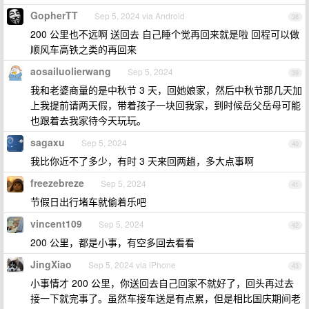
GopherTT
Sep 5, 2024 via Android
38
200 公里也不远啊 送回去 自己睡个觉再回来就是啦 回程可以做
顺风车高铁之类的再回来
aosailuolierwang
Sep 5, 2024
39
我和老婆商量的是中秋节 3 天，回她娘家，然后中秋节那几天加
上我提前请两天假，带着孩子一块回我家，到时候岳父岳母可能
也跟着去我家待今天玩玩。
sagaxu
Sep 5, 2024
40
我比你近不了多少，有时 3 天来回两趟，多大点事啊
freezebreze
Sep 5, 2024
41
节假日出行堵车就偷着乐吧
vincent109
Sep 5, 2024
42
200 公里，都是小事，有空多回去看看
JingXiao
Sep 5, 2024 via iPhone
43
小事情才 200 公里，你送回去自己回家不就好了，回头再过去
接一下就完事了。虽然车接车送是有点累，但是相比国庆期间老