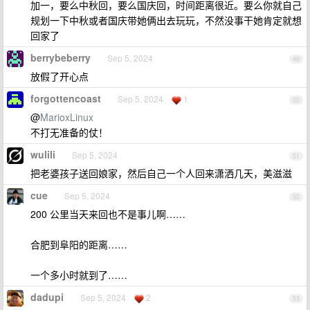
加一，要么中秋回，要么国庆回，时间距离很近。要么你就自己
规划一下中秋或者国庆带她俩出去玩玩，不然没事干她肯定就想
回家了
berrybeberry
Sep 5, 2024
49
放假了开心点
forgottencoast
Sep 5, 2024
1
50
@
MarioxLinux
不打无准备的仗！
wulili
Sep 5, 2024
51
把老婆孩子送回娘家，然后自己一个人回来潇洒几天，美滋滋
cue
Sep 5, 2024
52
200 公里当天来回也不是事儿啊……
合肥到阜阳的距离……
一个多小时就到了……
dadupi
Sep 5, 2024
2
53