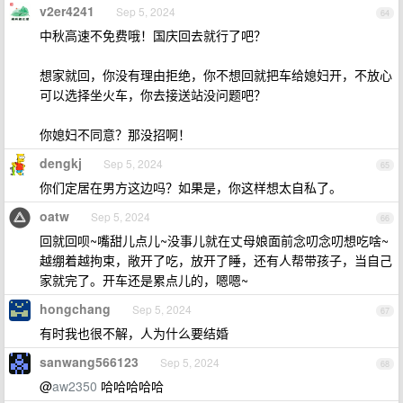
v2er4241
Sep 5, 2024
64
中秋高速不免费哦！国庆回去就行了吧？
想家就回，你没有理由拒绝，你不想回就把车给媳妇开，不放心
可以选择坐火车，你去接送站没问题吧？
你媳妇不同意？那没招啊！
dengkj
Sep 5, 2024
65
你们定居在男方这边吗？如果是，你这样想太自私了。
oatw
Sep 5, 2024
66
回就回呗~嘴甜儿点儿~没事儿就在丈母娘面前念叨念叨想吃啥~
越绷着越拘束，敞开了吃，放开了睡，还有人帮带孩子，当自己
家就完了。开车还是累点儿的，嗯嗯~
hongchang
Sep 5, 2024
67
有时我也很不解，人为什么要结婚
sanwang566123
Sep 5, 2024
68
@
aw2350
哈哈哈哈哈