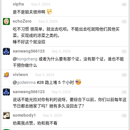
vipfts
Sep 5, 2024
69
是不是姐夫很帅啊
echoZero
Sep 5, 2024
70
吃不习惯 很简单，就出去吃呗。不能出去吃就陪他们其他买
菜，买现成的凉菜之类的。
睡不好这个就没招
sanwang566123
Sep 5, 2024
71
@
hongchang
或者为什么要有那个证，没有那个证，谁也不能
干预你做什么
viviwon
Sep 5, 2024
72
@
godwinma
#28 路上堵 5 个小时
sanwang566123
Sep 5, 2024
73
说话不能光捡对你有利的说呀，要综合下以前，你们以前每年这
节日都去她家了吗？她有多久没回去了？
somebody1
Sep 5, 2024
74
劝离我点赞，劝和我不看