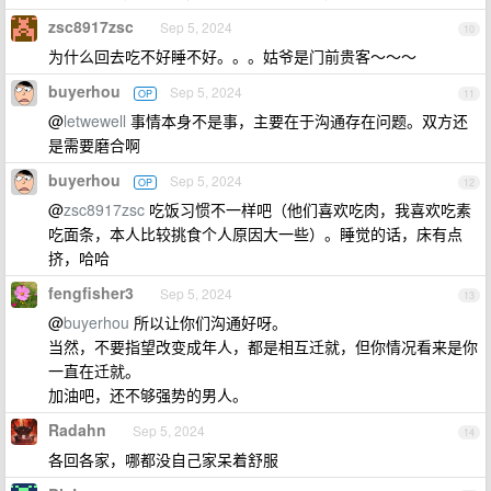
zsc8917zsc
Sep 5, 2024
10
为什么回去吃不好睡不好。。。姑爷是门前贵客～～～
buyerhou
Sep 5, 2024
OP
11
@
letwewell
事情本身不是事，主要在于沟通存在问题。双方还
是需要磨合啊
buyerhou
Sep 5, 2024
OP
12
@
zsc8917zsc
吃饭习惯不一样吧（他们喜欢吃肉，我喜欢吃素
吃面条，本人比较挑食个人原因大一些）。睡觉的话，床有点
挤，哈哈
fengfisher3
Sep 5, 2024
13
@
buyerhou
所以让你们沟通好呀。
当然，不要指望改变成年人，都是相互迁就，但你情况看来是你
一直在迁就。
加油吧，还不够强势的男人。
Radahn
Sep 5, 2024
14
各回各家，哪都没自己家呆着舒服