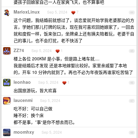
婆孩子回娘家自己一人在家爽飞天，也不算事吧
MarioxLinux
Sep 5, 2024
7
44
这个问题，我结婚前就想过了，谈恋爱就开始学我老婆那边的方
言，学她们那儿打牌的玩法，现在我可喜欢回她娘家了，一回去
就和度假一样，饭来张口，坐牌桌上还有姨夫陪着玩，老婆干自
己的事儿，也不会打扰，老不快活了
ZZ74
Sep 5, 2024
1
45
楼上各位 200KM 是小事，但是路上堵车就....
我是结婚后才发现 还是本地嫁娶比较好。家里亲戚娶了本地
的，开车 10 分钟内就到了。再也不必为年夜饭再谁家吃苦恼了
leonhao
Sep 5, 2024
1
46
出国旅游玩，皆大欢喜
laucenmi
Sep 5, 2024
47
吃不好：可以自己做
睡不好：换个床
都不是事，”事“是你不想去而已。
moomhxy
Sep 5, 2024
48