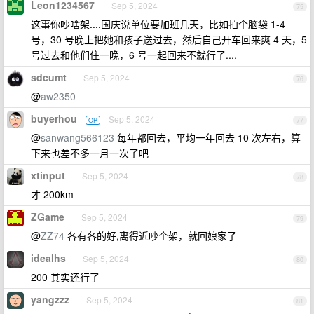
Leon1234567
Sep 5, 2024
75
这事你吵啥架....国庆说单位要加班几天，比如拍个脑袋 1-4
号，30 号晚上把她和孩子送过去，然后自己开车回来爽 4 天，5
号过去和他们住一晚，6 号一起回来不就行了....
sdcumt
Sep 5, 2024
76
@
aw2350
buyerhou
Sep 5, 2024
OP
77
@
sanwang566123
每年都回去，平均一年回去 10 次左右，算
下来也差不多一月一次了吧
xtinput
Sep 5, 2024
78
才 200km
ZGame
Sep 5, 2024
79
@
ZZ74
各有各的好,离得近吵个架，就回娘家了
idealhs
Sep 5, 2024
80
200 其实还行了
yangzzz
Sep 5, 2024
81