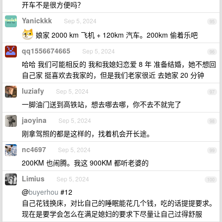
开车不是很方便吗？
Yanickkk
Sep 5, 2024
95
娘家 2000 km 飞机 + 120km 汽车。200km 偷着乐吧
qq1556674665
Sep 5, 2024
96
哈哈 我们可能相反的 我和我媳妇恋爱 8 年 准备结婚，她不想回
自己家 挺喜欢去我家的，但是我们老家很近 去她家 20 分钟
luziafy
Sep 5, 2024
97
一脚油门送到高铁站，想去哪去哪，你不去不就完了
jaoyina
Sep 5, 2024
98
刚拿驾照的都是这样的，找着机会开长途。
nc4697
Sep 5, 2024
99
200KM 也闹腾。我这 900KM 都听老婆的
Limius
Sep 5, 2024
100
@
buyerhou
#12
自己花钱换床，对比自己的睡眠能花几个钱，吃的话提提要求。
现在是要学会怎么在满足媳妇的要求下尽量让自己过得舒服