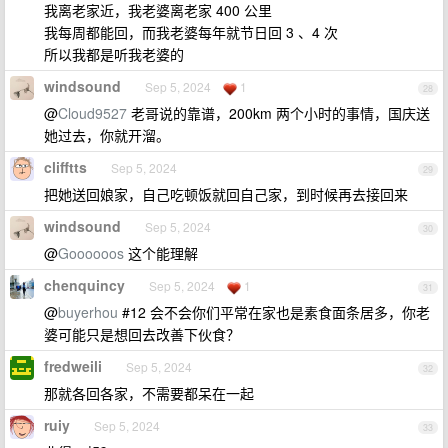
我离老家近，我老婆离老家 400 公里
我每周都能回，而我老婆每年就节日回 3 、4 次
所以我都是听我老婆的
windsound
Sep 5, 2024
1
28
@
Cloud9527
老哥说的靠谱，200km 两个小时的事情，国庆送
她过去，你就开溜。
clifftts
Sep 5, 2024
29
把她送回娘家，自己吃顿饭就回自己家，到时候再去接回来
windsound
Sep 5, 2024
30
@
Goooooos
这个能理解
chenquincy
Sep 5, 2024
1
31
@
buyerhou
#12 会不会你们平常在家也是素食面条居多，你老
婆可能只是想回去改善下伙食？
fredweili
Sep 5, 2024
32
那就各回各家，不需要都呆在一起
ruiy
Sep 5, 2024
33