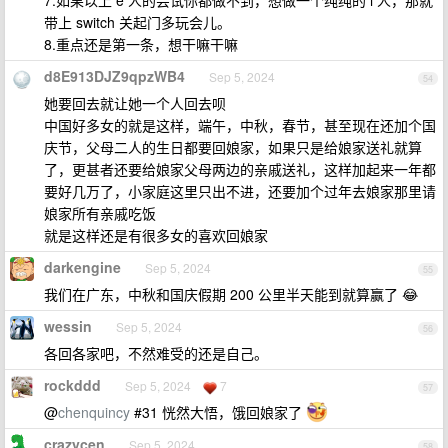
7.如果以上 e 人的尝试你都做不到，想做一个纯纯的 i 人，那就
带上 switch 关起门多玩会儿。
8.重点还是第一条，想干嘛干嘛
d8E913DJZ9qpzWB4
Sep 5, 2024
54
她要回去就让她一个人回去呗
中国好多女的就是这样，端午，中秋，春节，甚至现在还加个国
庆节，父母二人的生日都要回娘家，如果只是给娘家送礼就算
了，更甚者还要给娘家父母两边的亲戚送礼，这样加起来一年都
要好几万了，小家庭这里只出不进，还要加个过年去娘家那里请
娘家所有亲戚吃饭
就是这样还是有很多女的喜欢回娘家
darkengine
Sep 5, 2024
55
我们在广东，中秋和国庆假期 200 公里半天能到就算赢了 😂
wessin
Sep 5, 2024
56
各回各家吧，不然难受的还是自己。
rockddd
Sep 5, 2024
7
57
@
chenquincy
#31 恍然大悟，饿回娘家了
crazycen
Sep 5, 2024
58