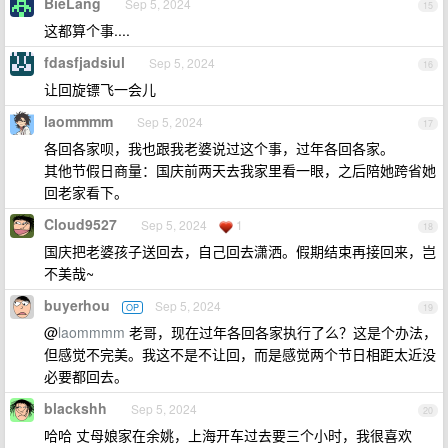
BieLang
Sep 5, 2024
15
这都算个事....
fdasfjadsiul
Sep 5, 2024
16
让回旋镖飞一会儿
laommmm
Sep 5, 2024
17
各回各家呗，我也跟我老婆说过这个事，过年各回各家。
其他节假日商量：国庆前两天去我家里看一眼，之后陪她跨省她
回老家看下。
Cloud9527
Sep 5, 2024
1
18
国庆把老婆孩子送回去，自己回去潇洒。假期结束再接回来，岂
不美哉~
buyerhou
Sep 5, 2024
OP
19
@
laommmm
老哥，现在过年各回各家执行了么？这是个办法，
但感觉不完美。我这不是不让回，而是感觉两个节日相距太近没
必要都回去。
blackshh
Sep 5, 2024
20
哈哈 丈母娘家在余姚，上海开车过去要三个小时，我很喜欢