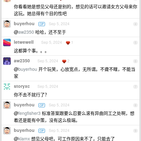
你看看她是想见父母还是别的，想见的话可以邀请女方父母来你
这玩。她总得有个目的性吧
buyerhou
Sep 5, 2024
OP
4
@
aw2350
哈哈，还不至于
letwewell
Sep 5, 2024
1
5
这都算个事。。。
aw2350
Sep 5, 2024
2
6
@
buyerhou
开个玩笑，心放宽点，无所谓。不聋不瞎，不能当
家
storyxc
Sep 5, 2024
7
你不去不就行了？
buyerhou
Sep 5, 2024
OP
8
@
fengfisher3
标准答案跟要么忍要么滚有异曲同工之处啊，想
着还是能有中策，没有这么极端。
buyerhou
Sep 5, 2024
OP
9
@
klamx
想见父母吧，可工作原因来不了，只能去了