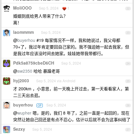
MoliOOO
Sep 5, 2024
1
22
婚姻到底给男人带来了什么？
离！
laommmm
Sep 5, 2024
23
@
buyerhou
#19 每家情况不一样，我和她说过，我父母都
70+了，我过年肯定要回自己家的。我不强迫她一起去我家，但
是我过年应该没时间去她家。娃娃她带我带都行。
Pdk5a8759cbeD6CH
Sep 5, 2024
24
@
aw2350
哈哈 暴躁老哥
ltyj2003
Sep 5, 2024 via Android
25
才 200km ，小意思，前一天晚上开过去，第一天看看家人，第
二三天出去逛。
buyerhou
Sep 5, 2024
OP
26
@
wupher
嗯，是的，我们 8 年了，之前一直是一起回的，现在
突然让她自己回还是有点不忍心，估计以后就不会为这事纠结了
Sezxy
Sep 5, 2024
27