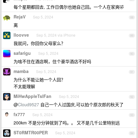
每个星期都回去, 工作日偶尔也她自己回。一个人在家爽🤣
RejaV
Sep 5, 2024
88
离
lloovve
Sep 5, 2024 via iPhone
89
我就问，你回你父母家么？
safarigu
Sep 5, 2024
90
为啥不住在酒店啊，住个豪华酒店不好吗
mamba
Sep 5, 2024
91
为什么不能让她一个人回？
不太能理解
MiHwAppleTslFan
Sep 5, 2024
92
@
Cloud9527
自己一个人过国庆,可以拍个原次郎的秋天了
fx777
Sep 5, 2024
93
200km 不是分分钟就到了吗。。 又不是几千公里特别远
ST0RMTR00PER
Sep 5, 2024
94