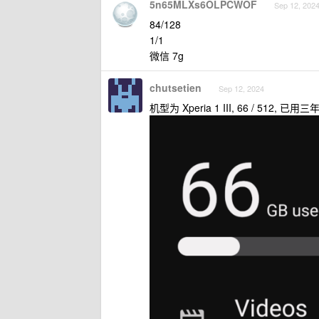
5n65MLXs6OLPCWOF
Sep 12, 202
84/128
1/1
微信 7g
chutsetien
Sep 12, 2024
机型为 Xperia 1 III, 66 / 512,