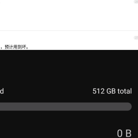
4
2
2
 已用三年，预计用到坏。