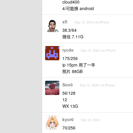
cloud400
4/可能换 android
xfl
Sep 12, 2024 via iPhone
38.3/64
微信 7.11G
tycde
Sep 12, 2024 via iPhone
175/256
ip 15pm 用了一年
照片 88GB
Soo0
Sep 12, 2024 via iPhone
56/128
12
WX 13G
kyor0
Sep 12, 2024
70/256