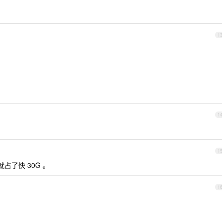
1
1
1
占了快 30G 。
1