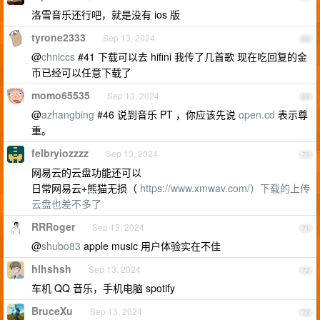
洛雪音乐还行吧，就是没有 ios 版
tyrone2333
Sep 13, 2024
68
@
chniccs
#41 下载可以去 hifini 我传了几首歌 现在吃回复的金
币已经可以任意下载了
momo65535
Sep 13, 2024
69
@
azhangbing
#46 说到音乐 PT ，你应该先说
open.cd
表示尊
重。
felbryiozzzz
Sep 13, 2024
70
网易云的云盘功能还可以
日常网易云+熊猫无损（
https://www.xmwav.com/）下载的上传
云盘也差不多了
RRRoger
Sep 13, 2024
71
@
shubo83
apple music 用户体验实在不佳
hlhshsh
Sep 13, 2024
72
车机 QQ 音乐，手机电脑 spotify
BruceXu
Sep 13, 2024
73