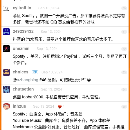
xylitolLin
Sep 13, 2024
50
菲区 Spotify ，就图一个开屏没广告，那个推荐算法真不觉得有
多好，我觉得还不如 QQ 英文给我推荐的对味
249239432
Sep 13, 2024
51
抖音的 汽水音乐，感觉这个推荐你喜欢的音乐好太多了。
onezmin
Sep 13, 2024
52
Spotify ，美区，注册后绑定 PayPal ，试听三个月，到期了再开
个新户。
chniccs
Sep 13, 2024
OP
53
@
azhangbing
#46 感谢，可惜我没玩 PT😭
chutsetien
Sep 13, 2024
54
桌面 foobar2000, 手机自带音乐应用，手动管理。
inhzus
Sep 13, 2024
4
55
Spotify：曲库全、App 体验好；音质差
YouTube Music：曲库全；音质参差不齐，App 体验差
Navidrome 公益服/公费服：音质过好；曲库整理较差，手机推