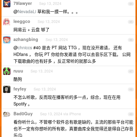
79lawyer
Sep 13, 2024
44
@
NevadaLi
草和我一摸一样。。。
leeggco
Sep 13, 2024
45
网易云 + 云盘 够了
azhangbing
Sep 13, 2024
46
@
chniccs
#40 是去 PT 网站 TTG ，现在没开邀请， 还有
HDfans ， 你玩 PT 你给你发邀请 你可以去音乐区下载。 公网
下载歌曲的也有好多 ，反正常听的就那么多
ruuu
Sep 13, 2024
47
酷狗
feyfey
Sep 13, 2024
48
不怎么听歌，反而现在播客听的多一点，综合，现在在用
Spotify 。
Bad0Guy
Sep 13, 2024 via iPhone
49
看你听什么，不管哪个软件总有歌是缺的，主流的那些平台可能
也不一定有你想听的所有歌，真要曲库全我觉得还是得自己存音
乐🤔