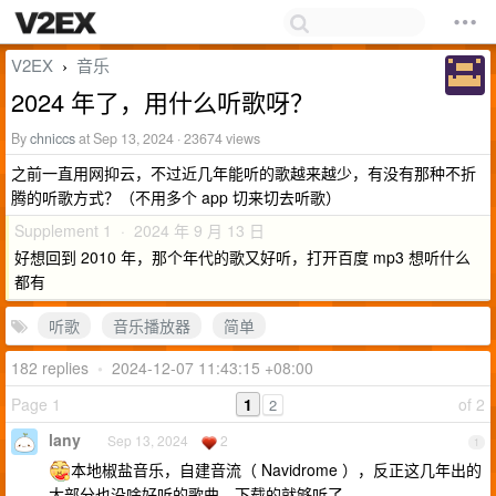
V2EX
音乐
›
2024 年了，用什么听歌呀？
By
chniccs
at Sep 13, 2024 · 23674 views
之前一直用网抑云，不过近几年能听的歌越来越少，有没有那种不折
腾的听歌方式？（不用多个 app 切来切去听歌）
Supplement 1 · 2024 年 9 月 13 日
好想回到 2010 年，那个年代的歌又好听，打开百度 mp3 想听什么
都有
听歌
音乐播放器
简单
182 replies
•
2024-12-07 11:43:15 +08:00
Page 1
1
of 2
2
lany
Sep 13, 2024
2
1
本地椒盐音乐，自建音流（ Navidrome ），反正这几年出的
大部分也没啥好听的歌曲，下载的就够听了