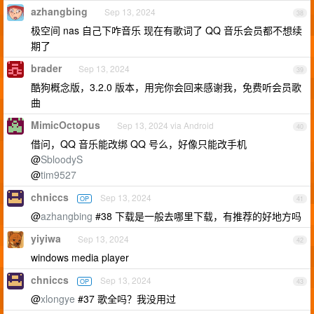
azhangbing
Sep 13, 2024
38
极空间 nas 自己下咋音乐 现在有歌词了 QQ 音乐会员都不想续
期了
brader
Sep 13, 2024
39
酷狗概念版，3.2.0 版本，用完你会回来感谢我，免费听会员歌
曲
MimicOctopus
Sep 13, 2024 via Android
40
借问，QQ 音乐能改绑 QQ 号么，好像只能改手机
@
SbloodyS
@
tim9527
chniccs
Sep 13, 2024
OP
41
@
azhangbing
#38 下载是一般去哪里下载，有推荐的好地方吗
yiyiwa
Sep 13, 2024
42
windows media player
chniccs
Sep 13, 2024
OP
43
@
xlongye
#37 歌全吗？我没用过