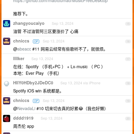
https://github.com/maotoumao/MusicFreeDesktop
推荐下。
zhangyoucaiyo
Sep 13, 2024
15
油管 不过油管阿三区要涨价了 心痛
chniccs
Sep 13, 2024
OP
16
@
abeacc
#11 网易云经常有些歌听不了，就很烦。
llllker
Sep 13, 2024
17
在线：Spotify （手机+PC ） + Lx-music （ PC ）
本地：Ever Play （手机）
HllY0HDby2JDeDC0
Sep 13, 2024 via iPhone
18
Spotify iOS win 系统都是。
chniccs
Sep 13, 2024
OP
19
@
NevadaLi
#10 切来切去真的好累😂（我也好懒）
dddd1919
Sep 13, 2024
20
周杰伦 app