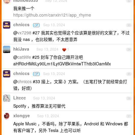
momo65535
Sep 13, 2024
32
我来推一个
https://github.com/canxin121/app_rhyme
chniccs
Sep 13, 2024
OP
33
@
vx7298
#27 我其实也觉得这个应该算是很好的文案了，不过
我没 nas ，也比较懒，不太愿意弄
hkiJava
Sep 13, 2024
1
34
@
cat9life
#25 封车了你自己蹲开注吧
aHR0cHM6Ly90Lm1lLytGVlBkVmtwTThtb3lOamMx
chniccs
Sep 13, 2024
OP
35
@
chniccs
#33 接上，文案-》方案。（五笔打快了就经常会打
错，好烦）
Litccc
Sep 13, 2024
36
Spotify ，推荐算法无可替代
xlongye
Sep 13, 2024
37
Apple Music ，不香吗，除了苹果系，Android 和 Windows 都
有客户端了，另外 Tesla 上也可以听