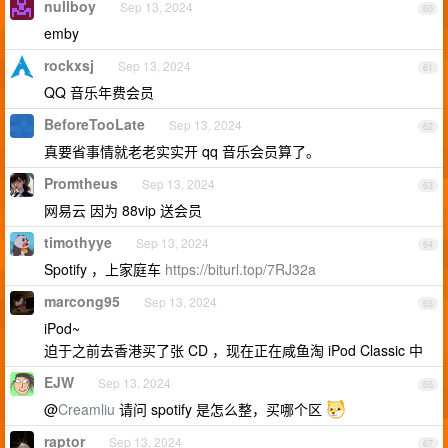
nullboy
Sep 13, 2024
60
emby
rockxsj
Sep 13, 2024
61
QQ 音乐年费会员
BeforeTooLate
Sep 13, 2024
62
真要省事情就老老实实开 qq 音乐会员算了。
Promtheus
Sep 13, 2024
63
网易云 因为 88vip 送会员
timothyye
Sep 13, 2024
64
Spotify ，上家庭车
https://biturl.top/7RJ32a
marcong95
Sep 13, 2024
65
iPod~
迫于之前去香港买了张 CD ，现在正在咸鱼淘 iPod Classic 中
EJW
Sep 13, 2024
66
@
Creamliu
请问 spotify 是怎么整，买哪个区
raptor
Sep 13, 2024
67