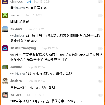
chniccs
Sep 13, 2024
OP
21
@
hkiJava
#3 有推荐的么
xyzos
Sep 13, 2024
22
bilibili 加收藏
hkiJava
Sep 13, 2024
23
@
chniccs
#21 tg 上得自己找,然后播放器我用的音流,好一点的
需要付费下载 app
linshuizhaoying
Sep 13, 2024
24
qq 音乐 主要是版权以及特斯拉上面就这俩音乐 app 网易云把我
很多小众音乐都干掉了 已经放弃不用了
cat9life
Sep 13, 2024
25
@
hkiJava
#23 tg 都没法搜索，请教怎么找
Josh76
Sep 13, 2024
26
网易云~多年前弃坑，现在回归
vx7298
Sep 13, 2024
27
2024 年 9 月 13 号，标记，最佳方案：nas ，，，