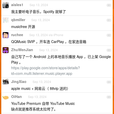
aisles1
Sep 13, 2024
80
我主要听电子音乐，Spotify 就够了
qbmiller
Sep 13, 2024
81
musicfree 开源
ruchee
Sep 13, 2024 via iPhone
82
QQMusic SVIP ，开车连 CarPlay ，在家连音箱
ZhuWenJian
Sep 13, 2024
83
自己写了一个 Android 上的本地音乐播放 App ，已上架 Google
Play 。
https://play.google.com/store/apps/details?
id=com.multi.listener.music.player.app
JingXiao
Sep 13, 2024
84
apple music + 网易云（ 88vip 送的）
OiHan
Sep 13, 2024
85
YouTube Premium 自带 YouTube Music
缺点就是推荐系统太拉垮了。