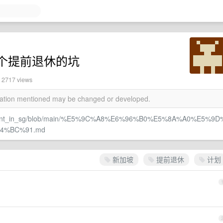
个提前退休的坑
· 2717 views
rmation mentioned may be changed or developed.
etirement_in_sg/blob/main/%E5%9C%A8%E6%96%B0%E5%8A%A0%E5%9D
4%BC%91.md
新加坡
提前退休
计划