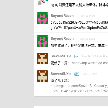
sg 的消费还是不太能支持退休。除非拿
BeyondReach
Sep 25, 2024
5Yqg5pif5pS26JeP5LqG77yM5pyf5b
gt+WPr+S7peaUvuWcqGtpbmRsZeS4
BeyondReach
Sep 25, 2024
加星收藏了，期待尽快填完坑，生成一本 ep
StevenSLXie
Nov 28, 2024 via iPh
OP
更新了一篇：
https://mp.weixin.qq.
StevenSLXie
Jan 13, 2025
OP
填了几个坑：
https://github.com/StevenSLXie/
E5%9D%A1%E6%8F%90%E5%89%8