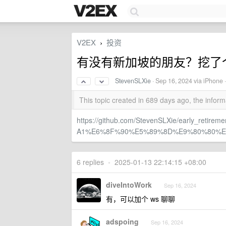
V2EX
投资
›
有没有新加坡的朋友？挖了
StevenSLXie
·
Sep 16, 2024
via iPhone 
This topic created in 689 days ago, the info
https://github.com/StevenSLXie/early_r
A1%E6%8F%90%E5%89%8D%E9%80%80%E
6 replies
•
2025-01-13 22:14:15 +08:00
diveIntoWork
Sep 16, 2024
有，可以加个 ws 聊聊
adspoing
Sep 16, 2024