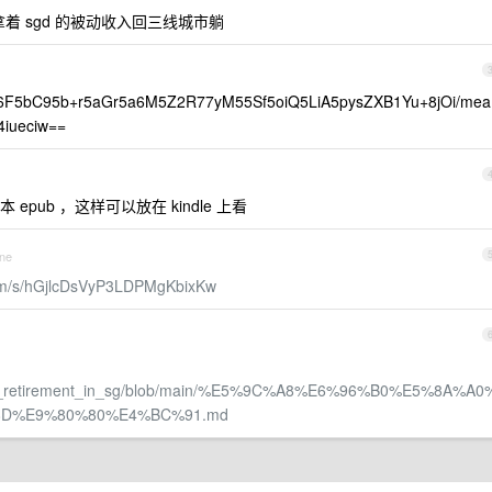
着 sgd 的被动收入回三线城市躺
6F5bC95b+r5aGr5a6M5Z2R77yM55Sf5oiQ5LiA5pysZXB1Yu+8jOi/mea
iueciw==
ub ，这样可以放在 kindle 上看
one
com/s/hGjlcDsVyP3LDPMgKbixKw
early_retirement_in_sg/blob/main/%E5%9C%A8%E6%96%B0%E5%8A%A0
D%E9%80%80%E4%BC%91.md