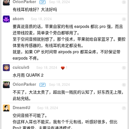
OrionParker
Sep 18, 2024
OP
3
有线耳机啥好？大法好吗
akorn
Sep 18, 2024
4
要真说音质的话，苹果自家的有线 earpods 都比 pro 强，而且
还带线控麦，简单录个旁白都够用了。
至于空间音频就别想了，那个技术，苹果就给自家蓝牙了。要腔
体里有传感器的，有线耳机肯定都没有。
就是，如果 OP 长时间带 airpods pro 都耳朵疼，不好保证带
earpods 不疼。
cuicuiv5
Sep 18, 2024
1
5
水月雨 QUARK 2
OrionParker
Sep 18, 2024
OP
6
不买了，大法太贵了，超出我一贱民的认知了，好东西无上限，
此帖完结。
Dream4U
Sep 18, 2024
7
空间音频不可能了。
你这样入耳也不能买，我有个千元有线，听感好很多，但比
Pro2 更难受，主要没有通透模式。