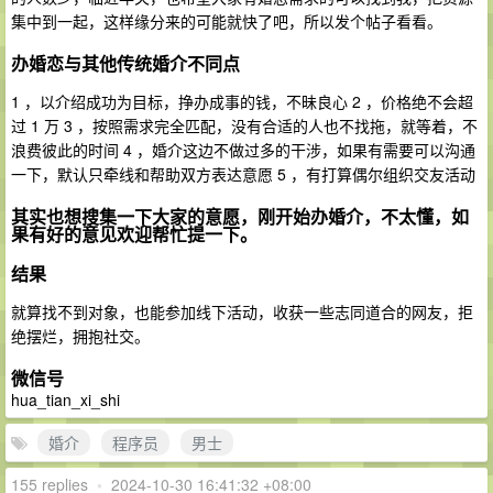
集中到一起，这样缘分来的可能就快了吧，所以发个帖子看看。
办婚恋与其他传统婚介不同点
1 ，以介绍成功为目标，挣办成事的钱，不昧良心 2 ，价格绝不会超
过 1 万 3 ，按照需求完全匹配，没有合适的人也不找拖，就等着，不
浪费彼此的时间 4 ，婚介这边不做过多的干涉，如果有需要可以沟通
一下，默认只牵线和帮助双方表达意愿 5 ，有打算偶尔组织交友活动
其实也想搜集一下大家的意愿，刚开始办婚介，不太懂，如
果有好的意见欢迎帮忙提一下。
结果
就算找不到对象，也能参加线下活动，收获一些志同道合的网友，拒
绝摆烂，拥抱社交。
微信号
hua_tian_xi_shi
婚介
程序员
男士
155 replies
•
2024-10-30 16:41:32 +08:00