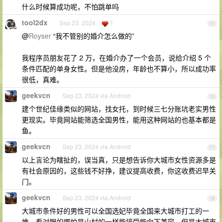
什么时候算成功呢，不怕跳单吗
tool2dx
Sep 23, 2024
1
15
@
Royser
“我不管别的婚介怎么做的”
我程序员朋友花了 2 万，在婚介办了一个会员，说给介绍 5 个
条件匹配的单身女性。但是他没房，年龄也不算小，所以成功率
很低，真难。
geekvcn
Sep 23, 2024 via Android
16
建个世纪佳缘类似的网站，找女托，到时候三七分账坑老实男性
更现实。毕竟网站能筛选全国男性，能用这种网站的也基本都是
鱼。
geekvcn
Sep 23, 2024 via Android
17
以上言论为瞎扯的，误当真，只是想告诉你大城市女性资源多是
有社会原因的，这些钱不好挣，建议提高收费，你这收费迟早关
门。
geekvcn
Sep 23, 2024 via Android
18
大城市条件好的男性可以全国选妃毕竟全国来大城市打工的一
堆，看对眼的哪怕是山村的一样能接受能向下兼容。但是大城市