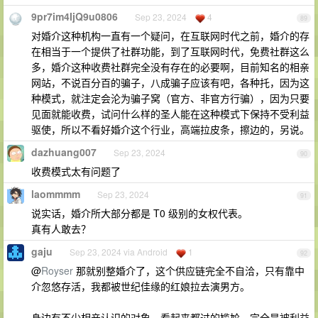
9pr7im4IjQ9u0806
Sep 23, 2024
4
89
对婚介这种机构一直有一个疑问，在互联网时代之前，婚介的存
在相当于一个提供了社群功能，到了互联网时代，免费社群这么
多，婚介这种收费社群完全没有存在的必要啊，目前知名的相亲
网站，不说百分百的骗子，八成骗子应该有吧，各种托，因为这
种模式，就注定会沦为骗子窝（官方、非官方行骗），因为只要
见面就能收费，试问什么样的圣人能在这种模式下保持不受利益
驱使，所以不看好婚介这个行业，高端拉皮条，擦边的，另说。
dazhuang007
Sep 23, 2024
90
收费模式太有问题了
laommmm
Sep 23, 2024
91
说实话，婚介所大部分都是 T0 级别的女权代表。
真有人敢去？
gaju
Sep 23, 2024 via Android
1
92
@
Royser
那就别整婚介了，这个供应链完全不自洽，只有靠中
介忽悠存活，我都被世纪佳缘的红娘拉去演男方。
身边有不少相亲认识的对象，看起来都过的尴尬，完全是被利益