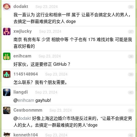
dodakt
Sep 23, 2024
36
我一直认为 这行业和相亲一样 属于 让最不会搞定女人的男人，
去搞定一群最难搞定的女人 doge
xwjlucky
Sep 23, 2024
37
南京 有房有车 少贷 相貌中等 个子也有 175 难找对象 可能是我
喜欢好看的
enihcam
Sep 23, 2024
38
好家伙，这是要修正 GitHub ？
1145148964
Sep 23, 2024
39
怎么联系？我有个朋友需要。
liangdi
Sep 23, 2024
40
@
enihcam
gayhub!
Cestbonmmm
Sep 23, 2024
41
@
dodakt
好像上海这边婚介市场是反过来的，“让最不会搞定男
人的女人，去搞定一群最难搞定的男人”doge
kenneth104
Sep 23, 2024
42