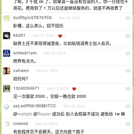
了啊，2 千就 ok 了，如果说一直没有合适的人，你一分钱也不
用花。费用到了 1 万以后还是继续服务的，就是不再收费了
5oiR5piv5YK76YC8
Sep 23, 2024
82
卧槽，这么贵么，招不招托
bk201
Sep 23, 2024
2
83
缺男士还不表现得诚恳些，比如贴钱请男士加入会员。
sn0wdr1am
Sep 23, 2024
84
跨界有点大。
cshwen
Sep 23, 2024
85
招托吗?
13240284671
Sep 23, 2024
1
86
见一次面就 2000 ，空姐一晚也就 2000
asLw0P981N0M0TCC
Sep 23, 2024
87
@
mainjzb
@
Royser
成功后 别人会假装不成功 避免给 1w 嘛
tomemi
Sep 23, 2024
88
有些程序员不会聊天，这方向是个路子