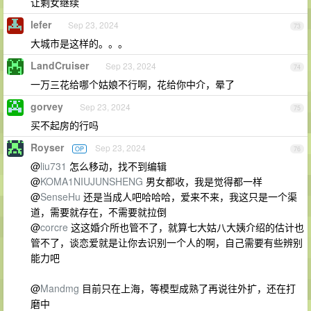
让剩女继续
lefer
Sep 23, 2024
73
大城市是这样的。。。
LandCruiser
Sep 23, 2024
74
一万三花给哪个姑娘不行啊，花给你中介，晕了
gorvey
Sep 23, 2024
75
买不起房的行吗
Royser
Sep 23, 2024
OP
76
@
liu731
怎么移动，找不到编辑
@
KOMA1NIUJUNSHENG
男女都收，我是觉得都一样
@
SenseHu
还是当成人吧哈哈哈，爱来不来，我这只是一个渠
道，需要就存在，不需要就拉倒
@
corcre
这这婚介所也管不了，就算七大姑八大姨介绍的估计也
管不了，谈恋爱就是让你去识别一个人的啊，自己需要有些辨别
能力吧
@
Mandmg
目前只在上海，等模型成熟了再说往外扩，还在打
磨中