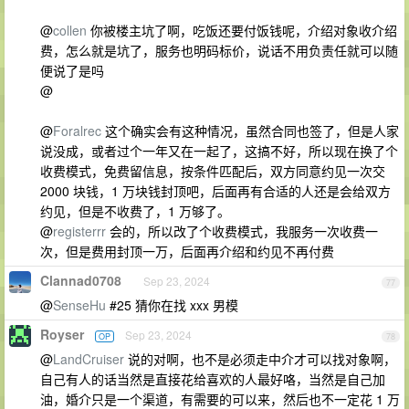
@
collen
你被楼主坑了啊，吃饭还要付饭钱呢，介绍对象收介绍
费，怎么就是坑了，服务也明码标价，说话不用负责任就可以随
便说了是吗
@
@
Foralrec
这个确实会有这种情况，虽然合同也签了，但是人家
说没成，或者过个一年又在一起了，这搞不好，所以现在换了个
收费模式，免费留信息，按条件匹配后，双方同意约见一次交
2000 块钱，1 万块钱封顶吧，后面再有合适的人还是会给双方
约见，但是不收费了，1 万够了。
@
registerrr
会的，所以改了个收费模式，我服务一次收费一
次，但是费用封顶一万，后面再介绍和约见不再付费
Clannad0708
Sep 23, 2024
77
@
SenseHu
#25 猜你在找 xxx 男模
Royser
Sep 23, 2024
OP
78
@
LandCruiser
说的对啊，也不是必须走中介才可以找对象啊，
自己有人的话当然是直接花给喜欢的人最好咯，当然是自己加
油，婚介只是一个渠道，有需要的可以来，然后也不一定花 1 万