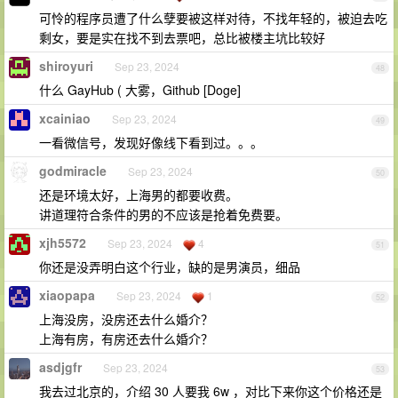
可怜的程序员遭了什么孽要被这样对待，不找年轻的，被迫去吃
剩女，要是实在找不到去票吧，总比被楼主坑比较好
shiroyuri
Sep 23, 2024
48
什么 GayHub ( 大雾，Github [Doge]
xcainiao
Sep 23, 2024
49
一看微信号，发现好像线下看到过。。。
godmiracle
Sep 23, 2024
50
还是环境太好，上海男的都要收费。
讲道理符合条件的男的不应该是抢着免费要。
xjh5572
Sep 23, 2024
4
51
你还是没弄明白这个行业，缺的是男演员，细品
xiaopapa
Sep 23, 2024
1
52
上海没房，没房还去什么婚介？
上海有房，有房还去什么婚介？
asdjgfr
Sep 23, 2024
53
我去过北京的，介绍 30 人要我 6w ，对比下来你这个价格还是