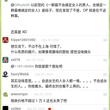
@
Gilfoyle26
以前觉的《一群最不会搞定女人的男人，去搞定一
群最难搞定的女人》是段子，现在发现了不是，OP 就是在干这
种事。
还真是 XD
hijqw12931092
Sep 23, 2024
43
想交流下，不过不在上海 可惜了，
什么性质的婚介，如果像青藤啥的那些 感觉没啥搞头
zz078
Sep 23, 2024
44
@
1145148964
你就是那个朋友吧
harryWebb
Sep 23, 2024
45
其实没啥意思。。。会追女生的人女人都一堆。。。。不会追女
生的人。。你按着头，最终女的也看不上男的。。。
wweerrgtc
Sep 23, 2024
46
相亲价格不超过 1 万 3 这也太贵了吧
collen
Sep 23, 2024
4
47