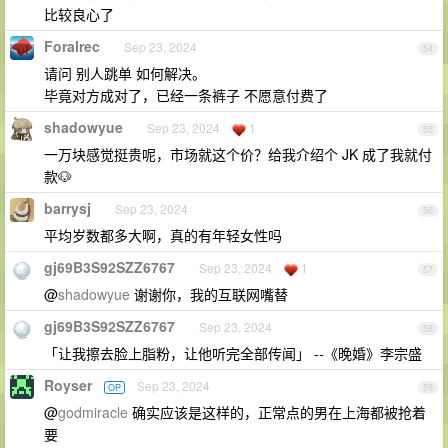
比较良心了
Foralrec
Sep 23, 2024
54
请问 别人跳单 如何解决。
毕竟对方成对了，已经一条裤子 不愿意付费了
shadowyue
Sep 23, 2024
1
55
一万块感觉挺贵呢，市场就这个价？给我介绍个 JK 成了我就付
款🐶
barrysj
Sep 23, 2024
56
平均岁数都多大啊，真的有年轻女性吗
gj69B3S92SZZ6767
Sep 23, 2024
1
57
@
shadowyue
谢谢你，我的互联网嘴替
gj69B3S92SZZ6767
Sep 23, 2024
58
「让我擦去脸上脂粉，让他听完全部传闻」 --《晚婚》李宗盛
Royser
Sep 23, 2024
OP
59
@
godmiracle
确实应该是这样的，正常点的男在上海都被抢着
要