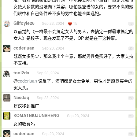
女绝大多数的没法向下兼容，哪怕是靠谱的女的，要求不高的她
们眼中和自己条件差不多的男性也能全国选妃。
Gilfoyle26
Sep 23, 2024
15
19
以前觉的《一群最不会搞定女人的男人，去搞定一群最难搞定的
女人》是段子，现在发现了不是，OP 就是在干这种事。
coderluan
Sep 23, 2024
20
既然女多男少，那么我出个主意，那就男性免费好了，大家支持
不支持。
tool2dx
Sep 23, 2024
21
@
coderluan
说反了，酒吧都是女士免单。男性才是愿意买单的
冤大头。
Nasdaq
Sep 23, 2024
22
建议移到推广
KOMA1NIUJUNSHENG
Sep 23, 2024
23
女的收费吗
coderluan
Sep 23, 2024
24