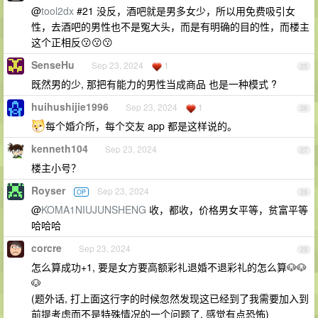
@
tool2dx
#21 没反，酒吧就是男多女少，所以用免费吸引女
性，去酒吧的男性也不是冤大头，而是有明确的目的性，而楼主
这个正相反😗😗😗
SenseHu
Sep 23, 2024
1
25
既然男的少, 那把有能力的男性当成商品 也是一种模式 ?
huihushijie1996
Sep 23, 2024
1
26
每个婚介所，每个交友 app 都是这样说的。
kenneth104
Sep 23, 2024
27
楼主小号？
Royser
Sep 23, 2024
OP
28
@
KOMA1NIUJUNSHENG
收，都收，价格男女平等，贫富平等
哈哈哈
corcre
Sep 23, 2024
29
怎么算成功+1, 要是女方要高额彩礼退婚不退彩礼的怎么算🐶🐶
🐶
(题外话, 打上面这行字的时候忽然发现这已经到了我需要加入到
前提考虑而不是特殊情况的一个问题了, 感觉有点恐怖)