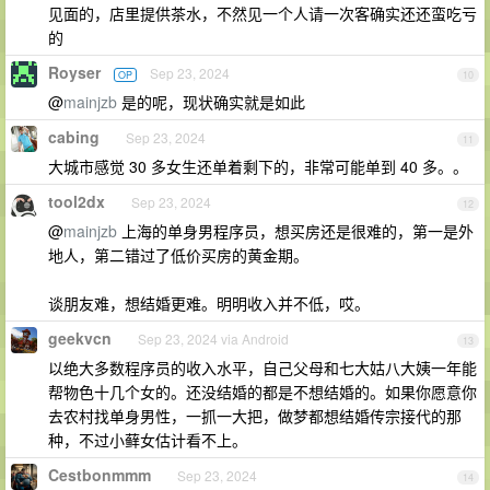
见面的，店里提供茶水，不然见一个人请一次客确实还还蛮吃亏
的
Royser
Sep 23, 2024
OP
10
@
mainjzb
是的呢，现状确实就是如此
cabing
Sep 23, 2024
11
大城市感觉 30 多女生还单着剩下的，非常可能单到 40 多。。
tool2dx
Sep 23, 2024
12
@
mainjzb
上海的单身男程序员，想买房还是很难的，第一是外
地人，第二错过了低价买房的黄金期。
谈朋友难，想结婚更难。明明收入并不低，哎。
geekvcn
Sep 23, 2024 via Android
13
以绝大多数程序员的收入水平，自己父母和七大姑八大姨一年能
帮物色十几个女的。还没结婚的都是不想结婚的。如果你愿意你
去农村找单身男性，一抓一大把，做梦都想结婚传宗接代的那
种，不过小藓女估计看不上。
Cestbonmmm
Sep 23, 2024
14