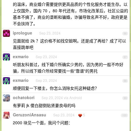
的温床，商业婚介需要提供更高品质的个性化服务才能生存。以
上仅国外，国内 70 ，80 年代还有，市场化改革后，社区公益的
基本不搞了，商业的垄断和骗婚，诈骗导致名声不好，政府更是
不会扶持了。
iprologue
Sep 23, 2024
96
见面就给 2k ？这价格不如找空姐啊。还是成了再给？成了可以
直接跳单吧
exmario
Sep 23, 2024
97
听朋友科普过，线下婚介所确实少男的，因为男的一般不咋好
骗，所以线下婚介所经常要找一些"靠谱"的男托
exmario
Sep 23, 2024
98
顺便回复一下楼主，你怎么消除女托这种疑虑？
ochatokori
Sep 23, 2024 via Android
99
有萝莉 jk 傻白甜倒贴贤妻良母的吗
GeruzoniAnsasu
Sep 23, 2024
5
100
2000 块见一个面，我问个问题：