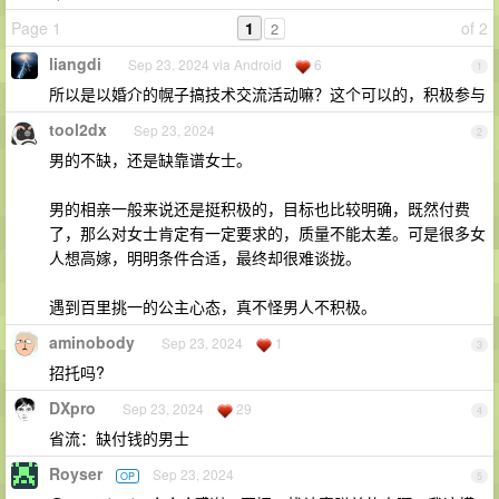
Page 1
1
of 2
2
liangdi
Sep 23, 2024 via Android
6
1
所以是以婚介的幌子搞技术交流活动嘛？这个可以的，积极参与
tool2dx
Sep 23, 2024
2
男的不缺，还是缺靠谱女士。
男的相亲一般来说还是挺积极的，目标也比较明确，既然付费
了，那么对女士肯定有一定要求的，质量不能太差。可是很多女
人想高嫁，明明条件合适，最终却很难谈拢。
遇到百里挑一的公主心态，真不怪男人不积极。
aminobody
Sep 23, 2024
1
3
招托吗?
DXpro
Sep 23, 2024
29
4
省流：缺付钱的男士
Royser
Sep 23, 2024
OP
5