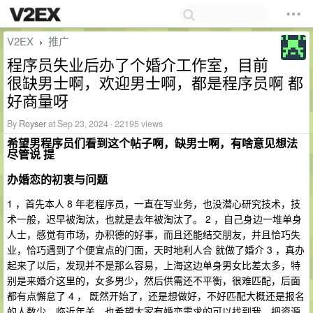
V2EX
推广
›
程序员失业后办了个婚介工作室，目前
很缺男士啊，欢迎男士啊，都是程序员啊 都
好商量呀
By
Royser
at Sep 23, 2024 · 22195 views
希望男程序员们看到这个帖子啊，缺男士啊，有啥意见想法
尽管说 提
办婚恋的初衷与问题
1 ，首先本人 8 年老程序员，一直在写业务，也没潜心研究技术，技
术一般，迟早被淘汰，也就是去年被淘汰了。 2 ，自己身边一堆单身
人士，感觉有市场，办积德的好事，而且还能结交朋友，并且恰巧失
业，恰巧遇到了个便宜点的门面，天时地利人合 就做了婚介 3 ，真办
起来了以后，发现并不是那么容易，上海这边单身男女比差太多，特
别是来婚介这里的，女多男少，然后供需还不平衡，很难匹配，后面
都有点懈怠了 4 ， 既然开始了，还是想做好，不好匹配大概还是报名
的人数少，临近年关，也希望大家有婚恋需求的可以找到我，把资源