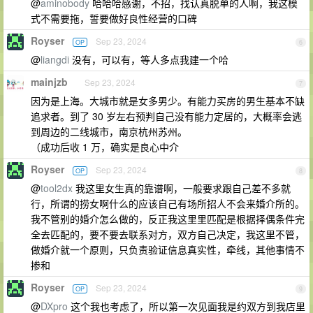
@
aminobody
哈哈哈感谢，不招，找认真脱单的人啊，我这模
式不需要拖，誓要做好良性经营的口碑
Royser
Sep 23, 2024
OP
6
@
liangdi
没有，可以有，等人多点我建一个哈
mainjzb
Sep 23, 2024
7
因为是上海。大城市就是女多男少。有能力买房的男生基本不缺
追求者。到了 30 岁左右预判自己没有能力定居的，大概率会逃
到周边的二线城市，南京杭州苏州。
（成功后收 1 万，确实是良心中介
Royser
Sep 23, 2024
OP
8
@
tool2dx
我这里女生真的靠谱啊，一般要求跟自己差不多就
行，所谓的捞女啊什么的应该自己有场所招人不会来婚介所的。
我不管别的婚介怎么做的，反正我这里里匹配是根据择偶条件完
全去匹配的，要不要去联系对方，双方自己决定，我这里不管，
做婚介就一个原则，只负责验证信息真实性，牵线，其他事情不
掺和
Royser
Sep 23, 2024
OP
9
@
DXpro
这个我也考虑了，所以第一次见面我是约双方到我店里