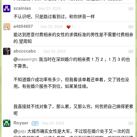
xcainiao
Sep 23, 2024
64
不认识吧，只是路过看到过，和你拼音一样
a4854857
Sep 23, 2024
1
65
能达到愿意付费相亲的女性的求偶标准的男性是不需要付费相亲
的.望周知
abccccabc
Sep 23, 2024
66
@
wweerrgtc
我当时在深圳婚介的相亲费 1 万 2 ，1 万 3 的也
不算贵。
不知道婚介成功率有多少，但我看该单着还单着，交了钱也没
用。有些婚介服务不到位，如某某佳缘。
我直接就不找对象了，那么累，又那么穷。何苦把自己搞得更累
呢
Royser
Sep 23, 2024
OP
67
@
gaju
大城市确实女性是大军，不过现在婚介处于又一次的百