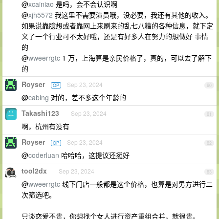
@
xcainiao
是吗，会不会认识啊
@
xjh5572
我这里不需要演员哦，没必要，我还有其他的收入。
如果说靠臆想或者靠网上来刷来的乱七八糟的各种信息，就下定
义了一个行业可不太好哦，还是有好多人在努力的想做好 事情
的
@
wweerrgtc
1 万，上海算是亲民价格了，真的，可以去了解下
的
Royser
Sep 23, 2024
OP
60
@
cabing
对的，差不多这个年龄的
Takashi123
Sep 23, 2024
61
啊，杭州有没有
Royser
Sep 23, 2024
OP
62
@
coderluan
哈哈哈，这提议还挺好
tool2dx
Sep 23, 2024
63
@
wweerrgtc
线下门店一般都是这个价格，也算是对男方进行二
次筛选吧。
只谈恋爱不贵，你想找个女人进行资产重组合并，就很贵。