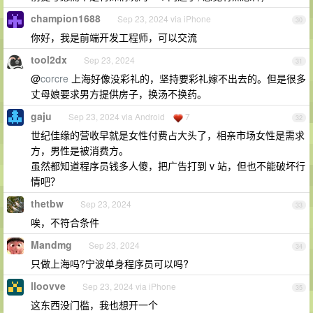
champion1688
Sep 23, 2024 via iPhone
30
你好，我是前端开发工程师，可以交流
tool2dx
Sep 23, 2024
31
@
corcre
上海好像没彩礼的，坚持要彩礼嫁不出去的。但是很多
丈母娘要求男方提供房子，换汤不换药。
gaju
Sep 23, 2024 via Android
7
32
世纪佳缘的营收早就是女性付费占大头了，相亲市场女性是需求
方，男性是被消费方。
虽然都知道程序员钱多人傻，把广告打到 v 站，但也不能破坏行
情吧？
thetbw
Sep 23, 2024
33
唉，不符合条件
Mandmg
Sep 23, 2024
34
只做上海吗?宁波单身程序员可以吗?
lloovve
Sep 23, 2024 via iPhone
35
这东西没门槛，我也想开一个