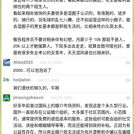
绑住的两个陌生人。
看起来相处愉快的夫妻很多是混圈子认识的，有夜跑的、徒步
的、骑行的、羽毛球的乱七八糟，还不如运营这样的小圈子，能
去混圈子的男女基本都是积极生活的，比相亲性价比高太多。
敬告程序员不要对相亲伴有幻想，月薪少于 10k 那就不是人，
20k 以上才勉强算人。下班多出去走走，就算去图书馆也好，里
面有很多失业考公的女青年，天天混同桌也比相亲好。
Alias2023
Sep 23, 2024
93
2000...可以泡泡浴了
heijiahei
Sep 23, 2024
94
哥们潜伏的够久的，牛掰
jinsongzhaocn
Sep 23, 2024
95
好多年前查过国际上的婚介市场资料，发现这是个永久型行业。
国外一直就存在公益婚介组织，大多属于社区范围内，小范围
的，通常提供免费的或低成本的服务，这些组织可能会组织社交
活动、讲座和婚姻辅导等等，而且还能得到政府补贴。正因为有
公益性存在，所以商业婚介就无法成为充斥垄断和诈骗以及骗婚