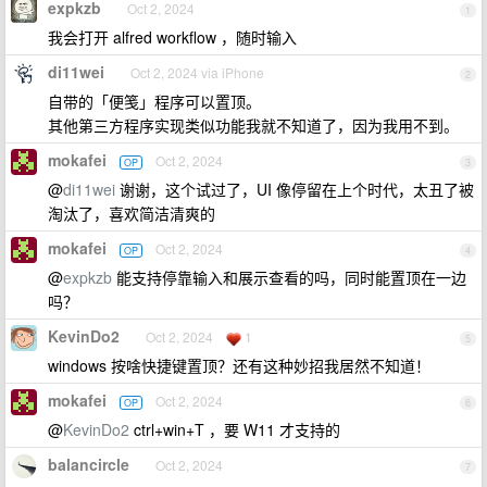
expkzb
Oct 2, 2024
1
我会打开 alfred workflow ，随时输入
di11wei
Oct 2, 2024 via iPhone
2
自带的「便笺」程序可以置顶。
其他第三方程序实现类似功能我就不知道了，因为我用不到。
mokafei
Oct 2, 2024
OP
3
@
di11wei
谢谢，这个试过了，UI 像停留在上个时代，太丑了被
淘汰了，喜欢简洁清爽的
mokafei
Oct 2, 2024
OP
4
@
expkzb
能支持停靠输入和展示查看的吗，同时能置顶在一边
吗？
KevinDo2
Oct 2, 2024
1
5
windows 按啥快捷键置顶？还有这种妙招我居然不知道！
mokafei
Oct 2, 2024
OP
6
@
KevinDo2
ctrl+win+T ，要 W11 才支持的
balancircle
Oct 2, 2024
7