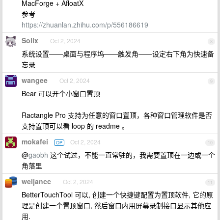
MacForge + AfloatX
参考
https://zhuanlan.zhihu.com/p/556186619
Solix
Oct 2, 2024
8
系统设置——桌面与程序坞——触发角——设定右下角为快速备
忘录
wangee
Oct 2, 2024
9
Bear 可以开个小窗口置顶
Ractangle Pro 支持为任意的窗口置顶，各种窗口管理软件是否
支持置顶可以看 loop 的 readme 。
mokafei
Oct 2, 2024
OP
10
@
gaobh
这个试过，不能一直常驻的，我需要置顶在一边或一个
角落里
weijancc
Oct 2, 2024
11
BetterTouchTool 可以, 创建一个快捷键配置为置顶软件, 它的原
理是创建一个置顶窗口, 然后窗口内用屏幕录制接口显示其他应
用.