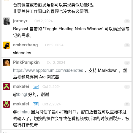
台前调度或者触发角都可以实现类似功能吧。
非要盖住工作窗口的置顶也没太有必要啊。
jorneyr
Oct 2, 2024
18
Raycast 自带的 "Toggle Floating Notes Window" 可以满足做笔
记的需求。
emberzhang
Oct 2, 2024
19
sidenotes
PinkPumpkin
Oct 2, 2024
20
https://www.apptorium.com/sidenotes
，支持 Markdown ，然
后视频悬浮用 Arc 浏览器
mokafei
Oct 2, 2024
OP
21
@
lbingl
好的，谢谢
mokafei
Oct 2, 2024
OP
22
@
dimlau
因为习惯了最小打断时间，窗口放着就可以直接移过
去输入了，切换的操作会导致在看视频或听课的时候割裂开，被
强行打断思考