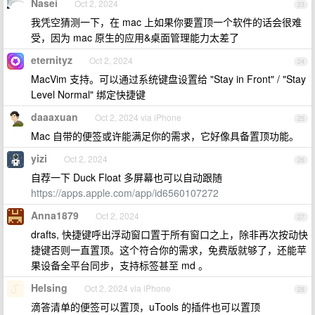
Nasei
Oct 2, 2024
23
我凭空猜测一下，在 mac 上如果你要置顶一个软件的话会很难
受，因为 mac 原生的应用&桌面管理能力太差了
eternityz
Oct 2, 2024
24
MacVim 支持。可以通过系统键盘设置给 "Stay in Front" / "Stay
Level Normal" 绑定快捷键
daaaxuan
Oct 2, 2024 via iPhone
25
Mac 自带的便签或许能满足你的需求，它好像具备置顶功能。
yizi
Oct 2, 2024
26
自荐一下 Duck Float 多屏幕也可以自动跟随
https://apps.apple.com/app/id6560107272
Anna1879
Oct 2, 2024
27
drafts, 快捷键呼出浮动窗口置于所有窗口之上，除非再次按动快
捷键否则一直置顶。这个符合你的需求，免费版就够了，还能苹
果设备全平台同步，支持标签甚至 md 。
Helsing
Oct 2, 2024 via iPhone
28
滴答清单的便签可以置顶，uTools 的插件也可以置顶