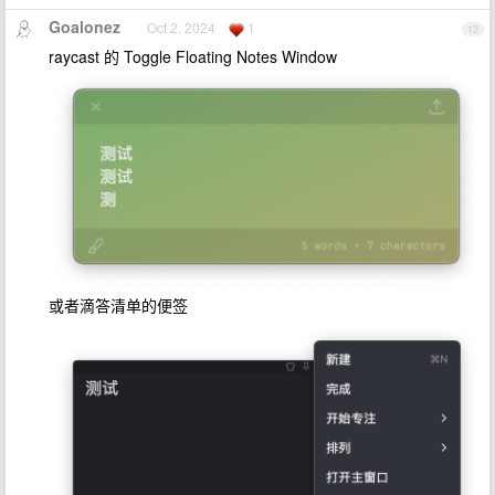
Goalonez
Oct 2, 2024
1
12
raycast 的 Toggle Floating Notes Window
或者滴答清单的便签