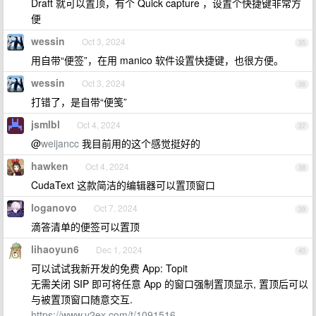
Draft 就可以置顶，有个 Quick capture ，设置个快捷键非常方
便
wessin
Oct 3, 2024
35
用自带“便签”，在用 manico 软件设置快捷键，也很方便。
wessin
Oct 3, 2024
36
打错了，是自带“便笺”
jsmlbl
Oct 4, 2024
37
@
weijancc
我目前用的这个感觉挺好的
hawken
Oct 4, 2024
38
CudaText 这款简洁的编辑器可以置顶窗口
loganovo
Oct 7, 2024
39
滴答清单的便签可以置顶
lihaoyun6
Dec 1, 2024
40
可以试试我新开发的免费 App: Topit
无需关闭 SIP 即可将任意 App 的窗口强制置顶显示, 置顶后可以
与被置顶窗口随意交互.
https://www.v2ex.com/t/1091516