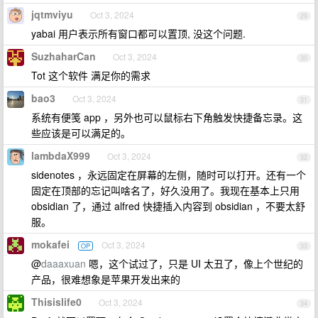
jqtmviyu
Oct 3, 2024
29
yabai 用户表示所有窗口都可以置顶, 没这个问题.
SuzhaharCan
Oct 3, 2024
30
Tot 这个软件 满足你的需求
bao3
Oct 3, 2024
31
系统有便笺 app ，另外也可以鼠标右下角触发快捷备忘录。这
些应该是可以满足的。
lambdaX999
Oct 3, 2024
32
sidenotes ，永远固定在屏幕的左侧，随时可以打开。还有一个
固定在顶部的忘记叫啥名了，好久没用了。我现在基本上只用
obsidian 了，通过 alfred 快捷插入内容到 obsidian ，不要太舒
服。
mokafei
Oct 3, 2024
OP
33
@
daaaxuan
嗯，这个试过了，只是 UI 太丑了，像上个世纪的
产品，很难想象是苹果开发出来的
Thisislife0
Oct 3, 2024
34