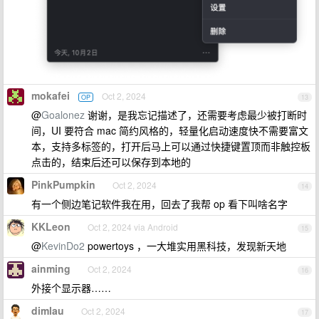
mokafei
Oct 2, 2024
OP
13
@
Goalonez
谢谢，是我忘记描述了，还需要考虑最少被打断时
间，UI 要符合 mac 简约风格的，轻量化启动速度快不需要富文
本，支持多标签的，打开后马上可以通过快捷键置顶而非触控板
点击的，结束后还可以保存到本地的
PinkPumpkin
Oct 2, 2024
14
有一个侧边笔记软件我在用，回去了我帮 op 看下叫啥名字
KKLeon
Oct 2, 2024 via Android
15
@
KevinDo2
powertoys ，一大堆实用黑科技，发现新天地
ainming
Oct 2, 2024
16
外接个显示器……
dimlau
Oct 2, 2024
17