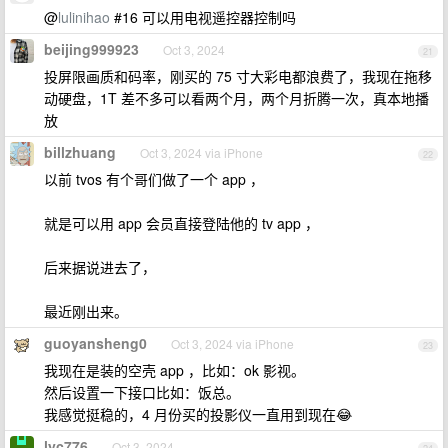
@
lulinihao
#16 可以用电视遥控器控制吗
beijing999923
Oct 3, 2024
21
投屏限画质和码率，刚买的 75 寸大彩电都浪费了，我现在拖移
动硬盘，1T 差不多可以看两个月，两个月折腾一次，真本地播
放
billzhuang
Oct 3, 2024 via iPhone
22
以前 tvos 有个哥们做了一个 app ，
就是可以用 app 会员直接登陆他的 tv app ，
后来据说进去了，
最近刚出来。
guoyansheng0
Oct 3, 2024 via iPhone
23
我现在是装的空壳 app ，比如：ok 影视。
然后设置一下接口比如：饭总。
我感觉挺稳的，4 月份买的投影仪一直用到现在😂
lyc776
Oct 3, 2024