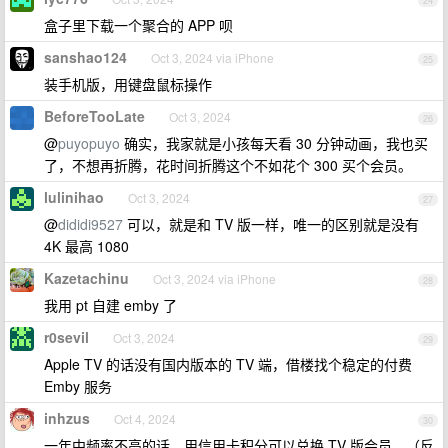
24
盒子里下载一个聚合的 APP 呗
sanshao124
Oct 3, 2024 via iPhone
25
装手机版，用键盘鼠标操作
BeforeTooLate
Oct 3, 2024
26
@
puyopuyo
确实，我家就是小孩每天看 30 分钟动画，我也买
了，不想再折腾，花时间折腾这个不如花个 300 买个会员。
lulinihao
Oct 3, 2024
27
@
dididi9527
可以，就是和 TV 版一样，唯一的区别就是没有
4K 最高 1080
Kazetachinu
Oct 3, 2024 via iPhone
28
我用 pt 自建 emby 了
r0sevil
Oct 3, 2024
29
Apple TV 的话没有国内版本的 TV 端，借楼找个稳定的付费
Emby 服务
inhzus
Oct 4, 2024
30
一年中频率不高的话，用信用卡积分可以兑换 TV 版会员。（反