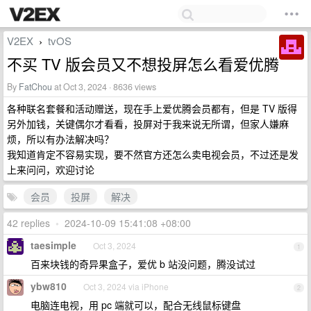
V2EX
tvOS
›
不买 TV 版会员又不想投屏怎么看爱优腾
By
FatChou
at Oct 3, 2024 · 8636 views
各种联名套餐和活动赠送，现在手上爱优腾会员都有，但是 TV 版得
另外加钱，关键偶尔才看看，投屏对于我来说无所谓，但家人嫌麻
烦，所以有办法解决吗？
我知道肯定不容易实现，要不然官方还怎么卖电视会员，不过还是发
上来问问，欢迎讨论
会员
投屏
解决
42 replies
•
2024-10-09 15:41:08 +08:00
taesimple
Oct 3, 2024
1
百来块钱的奇异果盒子，爱优 b 站没问题，腾没试过
ybw810
Oct 3, 2024 via iPhone
2
电脑连电视，用 pc 端就可以，配合无线鼠标键盘