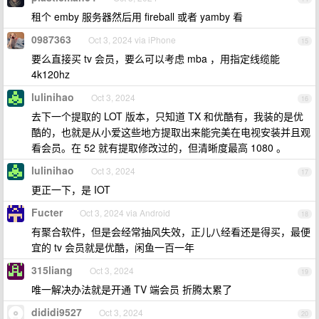
租个 emby 服务器然后用 fireball 或者 yamby 看
0987363
Oct 3, 2024 via iPhone
15
要么直接买 tv 会员，要么可以考虑 mba ，用指定线缆能
4k120hz
lulinihao
Oct 3, 2024
16
去下一个提取的 LOT 版本，只知道 TX 和优酷有，我装的是优
酷的，也就是从小爱这些地方提取出来能完美在电视安装并且观
看会员。在 52 就有提取修改过的，但清晰度最高 1080 。
lulinihao
Oct 3, 2024
17
更正一下，是 IOT
Fucter
Oct 3, 2024 via Android
18
有聚合软件，但是会经常抽风失效，正儿八经看还是得买，最便
宜的 tv 会员就是优酷，闲鱼一百一年
315liang
Oct 3, 2024
19
唯一解决办法就是开通 TV 端会员 折腾太累了
dididi9527
Oct 3, 2024
20