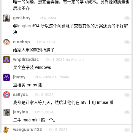
唯一的问题，想完全弄懂，有一定的学习成本。另外源的质量也
层次不齐
geekboy
Oct 4, 2024
35
@
lengfan
#34 所以这个问题除了交钱其他的方案还真的不好解
决
cutchop
Oct 4, 2024
36
给家人用的就别折腾了
wnpllrzodiac
Oct 4, 2024 via Android
37
买个盒子装 windows
jhytxy
Oct 4, 2024 via iPhone
38
直接买 emby 服
saltydc
Oct 5, 2024
39
我都是让家人等几天，然后让他们在 atv 上用 infuse 看
jaoyina
Oct 5, 2024
40
二手 mac mini 搞一个。
wanguorui123
Oct 5, 2024
41