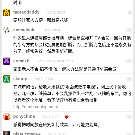
时间
taotaodaddy
Oct 3, 2024
9
要想让家人方便，那就是花钱
cmmulxuk
Oct 3, 2024
10
你家里人连投屏都觉得麻烦，建议是直接开 TV 会员，因为其他
的所有方式都会比投屏更加折腾，而且折腾完之后还不是永久有
效了，经常失效，然后重新折腾。
comexb
Oct 3, 2024 via iPhone
11
家里老人不会 搞不懂 唯一解决办法就是开通 TV 端会员
skinny
Oct 3, 2024
12
在城市的话，给老人用试试“地面波数字电视”，网上买个接收
器，几十块，够简单，不会乱操作出一堆乱七八糟的东西，你可
以看看这个地址，看下所在地有哪些台看得到
http://dtmb.saoing.com/
pchychina
Oct 3, 2024
1
13
感觉把时间放在研究如何致富上，可能更划算。
plasticman64
Oct 3, 2024
14