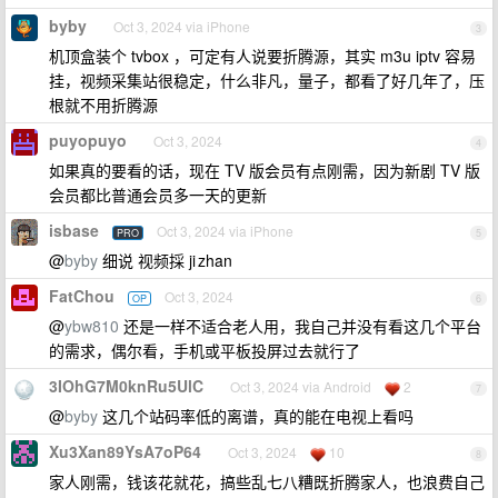
byby
Oct 3, 2024 via iPhone
3
机顶盒装个 tvbox ，可定有人说要折腾源，其实 m3u iptv 容易
挂，视频采集站很稳定，什么非凡，量子，都看了好几年了，压
根就不用折腾源
puyopuyo
Oct 3, 2024
4
如果真的要看的话，现在 TV 版会员有点刚需，因为新剧 TV 版
会员都比普通会员多一天的更新
isbase
Oct 3, 2024 via iPhone
PRO
5
@
byby
细说 视频採 ji zhan
FatChou
Oct 3, 2024
OP
6
@
ybw810
还是一样不适合老人用，我自己并没有看这几个平台
的需求，偶尔看，手机或平板投屏过去就行了
3IOhG7M0knRu5UlC
Oct 3, 2024 via Android
2
7
@
byby
这几个站码率低的离谱，真的能在电视上看吗
Xu3Xan89YsA7oP64
Oct 3, 2024
10
8
家人刚需，钱该花就花，搞些乱七八糟既折腾家人，也浪费自己