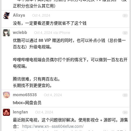
正积分也没什么其它用）
Alixys
Oct 4, 2024
31
没有，一定要看还要方便就省不了这个钱
wclebb
Oct 4, 2024 via iPhone
32
优酷可以通过 88 VIP 赠送的同时，也可以补点小钱（总价值一
百左右）升级电视端。
哔哩哔哩电视端会员偶尔打个折的情况下，可以做到一百左右开
电视端。
腾讯很难，只有两百左右。
长期找不到更便宜的。
momo65535
Oct 4, 2024
33
tvbox+网盘会员
lengfan
Oct 4, 2024
34
最近刚买电视，这个问题很好解决。使用影视仓 + 源即可。源集
合：
https://www.xn--sss604efuw.com/