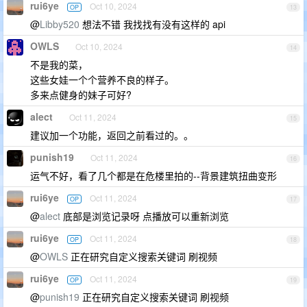
rui6ye
Oct 10, 2024
OP
13
@
Libby520
想法不错 我找找有没有这样的 api
OWLS
Oct 10, 2024
14
不是我的菜，
这些女娃一个个营养不良的样子。
多来点健身的妹子可好?
alect
Oct 11, 2024
15
建议加一个功能，返回之前看过的。。
punish19
Oct 11, 2024
16
运气不好，看了几个都是在危楼里拍的--背景建筑扭曲变形
rui6ye
Oct 11, 2024
OP
17
@
alect
底部是浏览记录呀 点播放可以重新浏览
rui6ye
Oct 11, 2024
OP
18
@
OWLS
正在研究自定义搜索关键词 刷视频
rui6ye
Oct 11, 2024
OP
19
@
punish19
正在研究自定义搜索关键词 刷视频