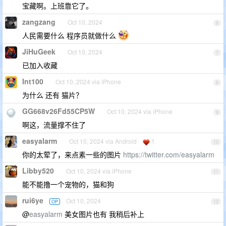
宝藏啊。上班靠它了。
zangzang
Oct 10, 2024
6
人民需要什么 程序员就做什么
JiHuGeek
Oct 10, 2024
7
已加入收藏
Int100
Oct 10, 2024 via iPhone
8
为什么 还有 猫片？
GG668v26Fd55CP5W
Oct 10, 2024 via iPhone
9
啊这，流量撑不住了
easyalarm
Oct 10, 2024 via Android
1
10
你的太荤了，来点素一些的图片
https://twitter.com/easyalarm
Libby520
Oct 10, 2024 via iPhone
11
能不能撸一个宠物的，猫和狗
rui6ye
Oct 10, 2024
OP
12
@
easyalarm
美女图片也有 我稍后补上