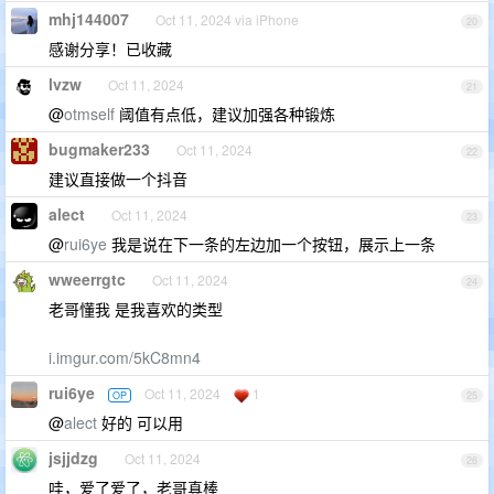
mhj144007
Oct 11, 2024 via iPhone
20
感谢分享！已收藏
lvzw
Oct 11, 2024
21
@
otmself
阈值有点低，建议加强各种锻炼
bugmaker233
Oct 11, 2024
22
建议直接做一个抖音
alect
Oct 11, 2024
23
@
rui6ye
我是说在下一条的左边加一个按钮，展示上一条
wweerrgtc
Oct 11, 2024
24
老哥懂我 是我喜欢的类型
i.imgur.com/5kC8mn4
rui6ye
Oct 11, 2024
1
OP
25
@
alect
好的 可以用
jsjjdzg
Oct 11, 2024
26
哇，爱了爱了，老哥真棒