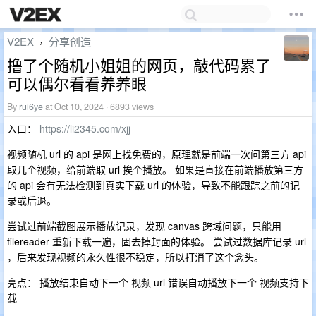
V2EX
分享创造
›
撸了个随机小姐姐的网页，敲代码累了
可以偶尔看看养养眼
By
rui6ye
at Oct 10, 2024 · 6893 views
入口：
https://li2345.com/xjj
视频随机 url 的 api 是网上找免费的，原理就是前端一次问第三方 api
取几个视频，给前端取 url 挨个播放。 如果是直接在前端播放第三方
的 api 会有无法检测到真实下载 url 的体验，导致不能跟踪之前的记
录或后退。
尝试过前端截图展示播放记录，发现 canvas 跨域问题，只能用
filereader 重新下载一遍，固去掉封面的体验。 尝试过数据库记录 url
，后来发现视频的永久性很不稳定，所以打消了这个念头。
亮点： 播放结束自动下一个 视频 url 错误自动播放下一个 视频支持下
载