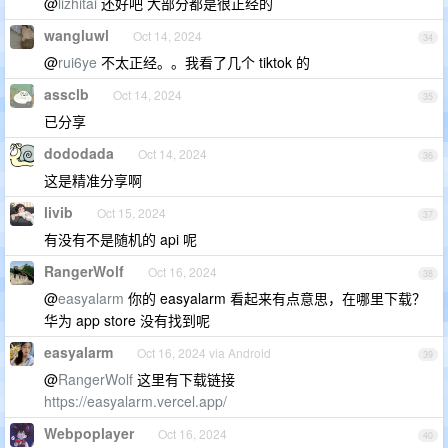
@
lizhitai
还好吧 大部分都是很正经的
wangluwl
Oct 14, 2024
34
@
rui6ye
不太正经。。我看了几个 tiktok 的
assclb
Oct 14, 2024
35
已分享
dododada
Oct 14, 2024
36
这是精准分享啊
livib
Oct 15, 2024
37
有没有不是随机的 api 呢
RangerWolf
Oct 16, 2024
38
@
easyalarm
你的 easyalarm 看起来有点意思，在哪里下载？
华为 app store 没有找到呢
easyalarm
Oct 16, 2024 via Android
39
@
RangerWolf
这里有下载链接
https://easyalarm.vercel.app/
Webpoplayer
Oct 16, 2024
40