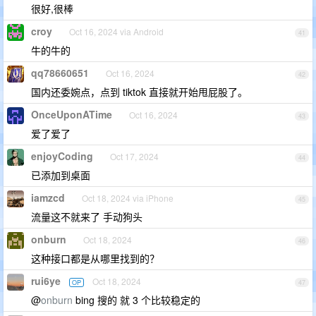
很好,很棒
croy
Oct 16, 2024 via Android
41
牛的牛的
qq78660651
Oct 16, 2024
42
国内还委婉点，点到 tiktok 直接就开始甩屁股了。
OnceUponATime
Oct 16, 2024
43
爱了爱了
enjoyCoding
Oct 17, 2024
44
已添加到桌面
iamzcd
Oct 18, 2024 via iPhone
45
流量这不就来了 手动狗头
onburn
Oct 18, 2024
46
这种接口都是从哪里找到的？
rui6ye
Oct 18, 2024
OP
47
@
onburn
bing 搜的 就 3 个比较稳定的