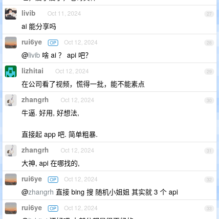
livib
Oct 11, 2024
27
ai 能分享吗
rui6ye
Oct 12, 2024
OP
28
@
livib
啥 ai ？ api 吧？
lizhitai
Oct 12, 2024
29
在公司看了视频，慌得一批，能不能素点
zhangrh
Oct 12, 2024
30
牛逼. 好用, 好想法,
直接起 app 吧. 简单粗暴.
zhangrh
Oct 12, 2024
31
大神, api 在哪找的,
rui6ye
Oct 12, 2024
OP
32
@
zhangrh
直接 bing 搜 随机小姐姐 其实就 3 个 api
rui6ye
Oct 12, 2024
OP
33