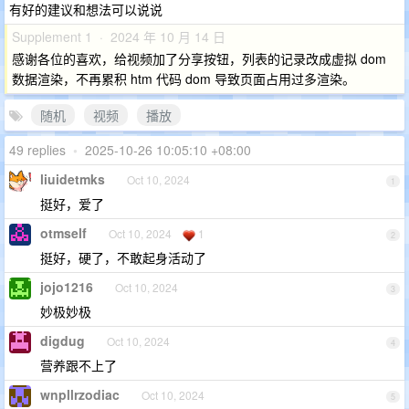
有好的建议和想法可以说说
Supplement 1 · 2024 年 10 月 14 日
感谢各位的喜欢，给视频加了分享按钮，列表的记录改成虚拟 dom
数据渲染，不再累积 htm 代码 dom 导致页面占用过多渲染。
随机
视频
播放
49 replies
•
2025-10-26 10:05:10 +08:00
liuidetmks
Oct 10, 2024
1
挺好，爱了
otmself
Oct 10, 2024
1
2
挺好，硬了，不敢起身活动了
jojo1216
Oct 10, 2024
3
妙极妙极
digdug
Oct 10, 2024
4
营养跟不上了
wnpllrzodiac
Oct 10, 2024
5