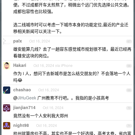
便。不过成都开车太煎熬了，稍微出个远门优先选择公共交通。
成都包容性也比较强。
选二线城市时可以考虑一下城市本身的功能定位,最近的产业迁
移相关新闻可以关注一下。
palx
Oct 16, 2024
67
雄安能算几线？去了一趟容东感觉城市规划很不错，最近已经再
看雄安这块的岗位。
Hakari
Oct 16, 2024 via iPhone
68
作为 i 人，想问下去新城市是怎么结交朋友的？不会落地一个人
吗😂
chashao
Oct 16, 2024
69
@
JiHuGeek
广州教育不行吧。。我指的是小孩高考
jianjian714
Oct 16, 2024
70
竟然没有一个人安利我大郑州
night98
Oct 16, 2024
71
杭州就算房价不高，其实也不是一个好选择，高考太卷，省内富