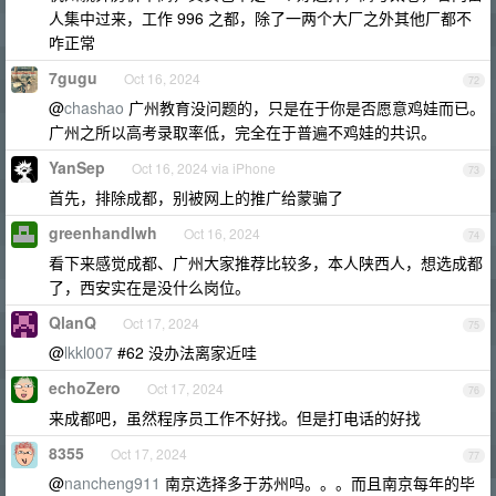
人集中过来，工作 996 之都，除了一两个大厂之外其他厂都不
咋正常
7gugu
Oct 16, 2024
72
@
chashao
广州教育没问题的，只是在于你是否愿意鸡娃而已。
广州之所以高考录取率低，完全在于普遍不鸡娃的共识。
YanSep
Oct 16, 2024 via iPhone
73
首先，排除成都，别被网上的推广给蒙骗了
greenhandlwh
Oct 16, 2024
74
看下来感觉成都、广州大家推荐比较多，本人陕西人，想选成都
了，西安实在是没什么岗位。
QlanQ
Oct 17, 2024
75
@
lkkl007
#62 没办法离家近哇
echoZero
Oct 17, 2024
76
来成都吧，虽然程序员工作不好找。但是打电话的好找
8355
Oct 17, 2024
77
@
nancheng911
南京选择多于苏州吗。。。而且南京每年的毕