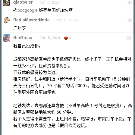
qiaobeier
Oct 15, 2024
8
@
boogoogle
好歹美国新加坡啊
RedisMasterNode
Oct 15, 2024
9
广州呀
RinGress
Oct 15, 2024
4
10
我自己投成都。
成都这边高新区卷度也不低但确实比一线小多了，工作机会相对
一线少不少，且薪资基本对折。
但双休的感觉较为普遍。
租房还好，住中和附近（步行半小时，自行车电动车 15 分钟到
天府三街五街），70 平套二的话 2000+。能忍受通勤时间可以
住到更外围会更加便宜。
地铁发达，去哪都还算方便（不过早高峰 1 号线还是很挤），高
新区去春熙路地铁大约 50 分钟。
我个人觉得不需要车，上班用不着，堵得很。市内打车不贵。车
有用的地方大部分也是节假日去周边玩。