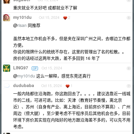
4
重庆就业不太好吧 成都就业不了解
my101du
Oct 15, 2024
2
5
@
risan
同推荐
虽然本地工作机会不多，但是夹在深圳广州之间，去哪边工作都
方便。
你说的限牌什么的统统不存在，这里的管理出了名的松散。。
房价的话经过这两年大跌，差不多回到 16 年了
LING97
Oct 15, 2024
OP
6
@
my101du
这么一解释，感觉东莞还真行
dudubaba
Oct 15, 2024
1
7
一般内陆都往沿海跑，你这跑回去了。。。，建议选靠近一线城
市的二线，可进可退。比如：天津（教育好节奏慢，离北京
近）、苏州（自身有产业、离上海近，目前房价不算高）、广州
周边（傍大腿），至少要考虑不干程序员后其他机会也多，目前
环境下房价其实现在内陆好的地方跟沿海差不多的，可以先不用
考虑。