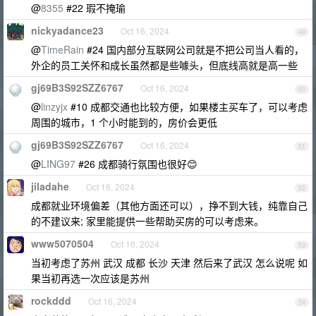
@
8355
#22 瑕不掩瑜
nickyadance23
Oct 16, 2024
49
@
TimeRain
#24 国内部分互联网公司就是不把公司当人看的，
外企的员工关怀和成长虽然都是些噱头，但底线高就是高一些
gj69B3S92SZZ6767
Oct 16, 2024
50
@
linzyjx
#10 成都交通也比较方便，如果楼主买车了，可以考虑
周围的城市，1 个小时能到的，房价会更低
gj69B3S92SZZ6767
Oct 16, 2024
51
@
LING97
#26 成都骑行氛围也很好😊
jiladahe
Oct 16, 2024
52
成都就业环境偏差（其他方面还可以），挣不到大钱，纯靠自己
的不建议来; 家里能提供一些帮助买房的可以考虑来。
www5070504
Oct 16, 2024
53
当初考虑了苏州 武汉 成都 长沙 天津 然后来了武汉 怎么说呢 如
果当初再选一次应该是苏州
rockddd
Oct 16, 2024
54