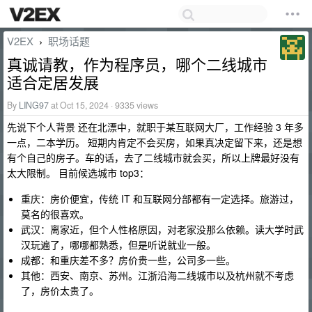
V2EX
职场话题
›
真诚请教，作为程序员，哪个二线城市
适合定居发展
By
LING97
at Oct 15, 2024 · 9335 views
先说下个人背景 还在北漂中，就职于某互联网大厂，工作经验 3 年多
一点，二本学历。 短期内肯定不会买房，如果真决定留下来，还是想
有个自己的房子。车的话，去了二线城市就会买，所以上牌最好没有
太大限制。 目前候选城市 top3：
重庆：房价便宜，传统 IT 和互联网分部都有一定选择。旅游过，
莫名的很喜欢。
武汉：离家近，但个人性格原因，对老家没那么依赖。读大学时武
汉玩遍了，哪哪都熟悉，但是听说就业一般。
成都：和重庆差不多？房价贵一些，公司多一些。
其他：西安、南京、苏州。江浙沿海二线城市以及杭州就不考虑
了，房价太贵了。