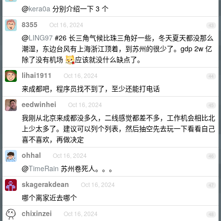
@
kera0a
分别介绍一下 3 个
8355
Oct 16, 2024
43
@
LING97
#26 长三角气候比珠三角好一些，冬天夏天都没那么
潮湿，东边台风有上海浙江顶着，到苏州的很少了。gdp 2w 亿
除了没有机场
应该就没什么缺点了。
lihai1911
Oct 16, 2024
44
来成都吧，程序员找不到了，至少还能打电话
eedwinhei
Oct 16, 2024
45
我刚从北京来成都没多久，二线感觉都差不多，工作机会相比北
上少太多了。建议可以列个列表，然后抽空先去玩一下看看自己
喜不喜欢，再做决定
ohhal
Oct 16, 2024
46
@
TimeRain
苏州卷死人。。。
skagerakdean
Oct 16, 2024
47
哪个离家近去哪个
chixinzei
Oct 16, 2024
48