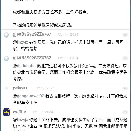
成都和重庆很多方面差不多，工作好找点。
幸福感的来源是低房贷或无房贷。
gj69B3S92SZZ6767
Oct 17, 2024
82
@
linzyjx
#79 嗯嗯。我自己的话，考虑上班睡车里，周五再回
家，蛤蛤蛤蛤
gj69B3S92SZZ6767
Oct 17, 2024
83
@
dudubaba
离北京近我可不认为是什么好事。在天津待过，房
价被北京带起来了，然而工作机会跟不上北京。优先政策没优先
考虑。
peko01
Oct 17, 2024
84
@
gongguowei02
我去成都旅游一次，感觉路好窄，开车的话太
考验车技了吧
wafffle
Oct 17, 2024
85
@
linzyjx
你这四个非下去，成都也没多少活了哈哈，而且成都这
边本地小企业 hr 很多只认识川内学校，无数 hr 问我北邮是不是