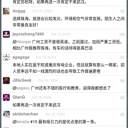
肯定苏杭呀，如果再选一次肯定不来武汉。
doggg
Oct 16, 2024
55
选择珠海。旅游业比较发达，环境和空气非常宜居。陌生人之间
非常善良友好！
jaycezhang7890
Oct 16, 2024
56
@
Hooope
广州工资不是很高诶，之前面过，加班严重工资低，
相比广州我推荐珠海，有车的话待得是真巴适
agagega
Oct 16, 2024
57
本地人实在是不知道重庆有啥企业，而且就算有那么一两家，招
人竞争远不如一线激烈的话也会导致工作普遍更卷
JiHuGeek
Oct 16, 2024
58
@
sagaxu
广州还有不错的医疗和教育，说得我都想去了
QlanQ
Oct 16, 2024
59
如果再选一次肯定不来武汉
sbldehanhan
Oct 16, 2024
60
@
kera0a
#15 最有吸引力的是优点里的第一条。