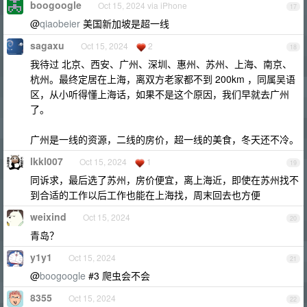
boogoogle
Oct 15, 2024 via iPhone
17
@
qiaobeier
美国新加坡是超一线
sagaxu
Oct 15, 2024
2
18
我待过 北京、西安、广州、深圳、惠州、苏州、上海、南京、
杭州。最终定居在上海，离双方老家都不到 200km ，同属吴语
区，从小听得懂上海话，如果不是这个原因，我们早就去广州
了。
广州是一线的资源，二线的房价，超一线的美食，冬天还不冷。
lkkl007
Oct 15, 2024
1
19
同诉求，最后选了苏州，房价便宜，离上海近，即使在苏州找不
到合适的工作以后工作也能在上海找，周末回去也方便
weixind
Oct 15, 2024
20
青岛？
y1y1
Oct 15, 2024
21
@
boogoogle
#3 爬虫会不会
8355
Oct 15, 2024
22