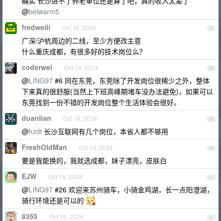
确实 长沙进不了养老单位还是算了吧，真的收入太差了
@
beiwarm5
fredweili
Oct 16, 2024
37
广深/沪杭周边的二线，至少方便改主意
什么重庆成都，有很多好的技术岗位么？
coderwei
Oct 16, 2024
38
@
LING97
#6 同在东莞，东莞除了开发岗位很稀少之外，整体
下来真的很舒服(当然上下班高峰期堵车没办法避免)，如果可以
东莞找到一份不错的开发岗位整个生活体验会很好。
duanlian
Oct 16, 2024
39
@
hzdt
长沙互联网有几个岗位，本省人都不够用
FreshOldMan
Oct 16, 2024
40
要是我能换的，我就选成都，妹子漂亮，皮肤白
EJW
Oct 16, 2024
41
@
LING97
#26 欢迎来苏州骑车，小骑金鸡湖，长一点阳澄湖，
骑行环境还是可以的
8355
Oct 16, 2024
42