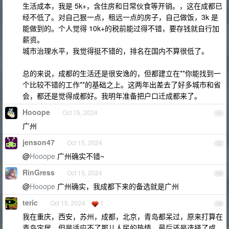
生活成本，我是 5k+，含住房和日常伙食等开销。，这在成都已
经不低了。对自己狠一点，租远一点的房子，自己做饭，3k 是
能做到的。个人觉得 10k+的税前能过得不错，要存钱就自行加
薪资。
城市治理水平，我觉得挺不错的，排名在国内不算很低了。
总的来说，成都的生活还是很安逸的，但都建立在**你能找到一
个比较不错的工作**的基础之上。这两年出差去了好多城市和省
会，都还是觉得成都好。我明年准备把户口迁成都来了。
Hooope
Oct 15, 2024
11
广州
jenson47
Oct 15, 2024
12
@
Hooope
广州确实不错~
RinGress
Oct 15, 2024
13
@
Hooope
广州确实，我成都下来的备选就是广州
teric
Oct 15, 2024
1
14
我在重庆，西安，苏州，成都，北京，青岛都呆过，原来打算在
青岛定居，但是适应不了那儿人民的热情，最后还是选择了成