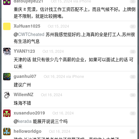
datoujiejie221
Oct 15, 2024 via iPhone
30
重庆 it 荒漠，估计找工作工资匹配不上，而且气候不好。上牌倒
是不限制，就是比较拥堵。
XuHuan1025
Oct 15, 2024
31
@
CWTCheated
苏州我感觉挺好的,上海真的全是打工人,苏州很
有生活的气息
YVAN7123
Oct 15, 2024
32
天津的话 就只有很少几个高薪的企业，如果可以面试上的话 可
以来
guanhui07
Oct 16, 2024 via iPhone
33
建议广州
WillemNZ
Oct 16, 2024
34
珠海不错
xusanduo2019
Oct 16, 2024
35
@
kera0a
能展开说说三个吗
helloworldgo
Oct 16, 2024
36