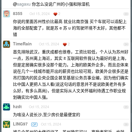
@
sagaxu
你怎么没说广州的小强和除湿机
8355
Oct 15, 2024
2
23
你说的里面苏州性价比最高 就业比南京强 买个车就可以适配上
海的全部配套了，就是苏 e 苏 u 的驾驶环境不太好，其他都不
错
TimeRain
Oct 15, 2024
2
24
首先排除武汉，重庆成都也很卷，工资比较低，个人认为苏州好
一点，苏州离上海近，其实 it 互联网软件我认为最好的是上海，
但是定居确实很多没那个能力。上海的欧美外企多，而且总体来
说在几个一线城市能开出的薪资也比较可观，欧美外企很多还是
吊打国内的民企央企国企甚至基层公务员事业编，因为他们确实
比中国人更把人当人看(说这句话的意思并不是说欧美老外有多
么好，有多么高尚)，但是实际从人文关怀福利待遇工作职业规
划确实比中国人强。
hzdt
Oct 15, 2024
25
为啥没人说长沙,至少房价是最便宜的
LING97
Oct 15, 2024
OP
26
被几个苏州的大佬说动了，苏州确实可以。离我老家近，也就