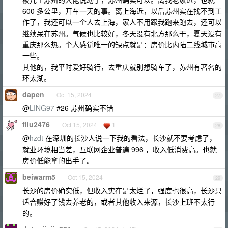
600 多公里，开车一天的事。离上海近，以后苏州实在找不到工
作了，我还可以一个人去上海，家人不用跟我跑来跑去，还可以
继续呆在苏州。气候也比较好，冬天没有北方那么干，夏天没有
重庆那么热。个人感觉唯一的缺点就是：房价比内陆二线城市高
一些。
其他的，我平时爱好骑行，去重庆就别想骑车了，苏州有著名的
环太湖。
dapen
Oct 15, 2024
27
@
LING97
#26 苏州确实不错
fliu2476
Oct 15, 2024
1
28
@
hzdt
在深圳的长沙人说一下我的看法，长沙就不要考虑了，
就业环境相当差，互联网企业普遍 996 ，收入低消费高。也就
房价低能拿的出手了。
beiwarm5
Oct 15, 2024
29
长沙的房价确实低，但收入实在是太烂了，强度也很高，长沙只
适合赚好了钱去养老的，或者其他收入来源，长沙上班不太行
的。