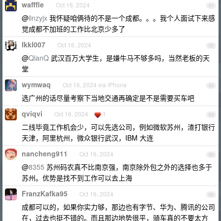
wafffle
Oct 16, 2024
61
@
linzyjx
我怀疑咱俩待的不是一个成都。。。我个人面试下来感
觉成都不加班的工作比北京少多了
lkkl007
Oct 16, 2024
62
@
QlanQ
武汉百万大学生，是嫌牛马不够多吗，当然老板的天
堂
wymwaq
Oct 16, 2024 via iPhone
63
选广州的话尽量考察下当地交通再确定是不是需要买车吧
qviqvi
Oct 16, 2024
1
64
二线毕竟工作机会少，可以先选公司，例如微软苏州，渣打银行
天津，阿里杭州，微众银行武汉，IBM 大连
nancheng911
Oct 16, 2024
65
@
8355
苏州码农真不比南京强，南京除外包之外的选择也多于
苏州。优势是找不到工作可以去上海
FranzKafka95
Oct 16, 2024
66
成都可以的，如果你实力够，那边也有字节、华为、腾讯的公司
在，过去也挺不错的。而且那边地势很平，骑车真的不要太方