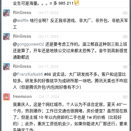
业生可是海量。。。n 多 985 211
RinGress
Oct 17, 2024
78
@
wafffle
啥行业啊？反正我非游戏、非大厂、非外包、非航天军
工
RinGress
Oct 17, 2024
79
@
gongguowei02
还是要考虑工作的。温江郫县这种到三街上班
还是算了，开车还是地铁公交过来都太恐怖了。金牛到高新感觉
通勤都远
RinGress
Oct 17, 2024
80
@
FranzKafka95
#66 说实话，大厂研发岗不多，客户和运营比
较多。研发多的好像就华为成研所那一块吧。腾讯天美也不咋招
人（但是腾讯外包/内包岗好像有不少）
freemoon
Oct 17, 2024
81
我重庆人，这是个网红城市，个人认为不适合定居，夏天 40°一
个月，热到爆炸；工作日交通也很拥堵，房价便宜？虽然现在跌
了，但是主城 10 年以内房龄的二手也是 1w 的价格（比较好
的）；此外，重庆工资低机会少，如果你能进大厂那还行，要来
先确定工作。