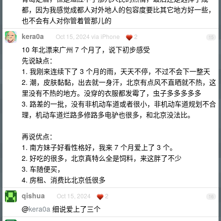
都，因为我感觉成都人对外地人的包容度要比其它地方好一些，
也不会有人对你管着管那儿的
kera0a
Oct 15, 2024 via iPhone
2
15
10 年北漂来广州 7 个月了，说下初步感受
先说缺点：
1. 我刚来连续下了 3 个月的雨，天天不停，不过不会下一整天
2. 潮，皮肤黏黏，出去就一身汗，北京有点风不直晒就不热，这
里没有不热的地方。没穿的衣服都发霉了，虫子多多多多多
3. 路差的一批，没有非机动车道或者很小，非机动车道规划不合
理，机动车道烂路多修路多电驴也很多，和北京没法比。
再说优点：
1. 南方妹子好看性格好，我来 7 个月爱上了 3 个。
2. 好吃的很多，北京真特么全是饲料，来这胖了不少
3. 车随便买，
4. 房租、消费比北京低很多
qishua
Oct 15, 2024
2
16
@
kera0a
细说爱上了三个