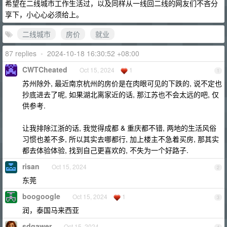
希望在二线城市工作生活过，以及同样从一线回二线的网友们不吝分
享下，小心心必须给上。
二线城市
房价
就业
87 replies
•
2024-10-18 16:30:52 +08:00
CWTCheated
Oct 15, 2024
1
1
苏州除外, 最近南京杭州的房价是在肉眼可见的下跌的, 说不定也
抄底进去了呢, 如果湖北离家近的话, 那江苏也不会太远的吧, 仅
供参考.
让我排除江浙的话, 我觉得成都 & 重庆都不错, 两地的生活风俗
习惯也差不多, 所以其实去哪都行, 加上楼主不急着买房, 那其实
都去体验体验, 找到自己更喜欢的, 不失为一个好路子.
risan
Oct 15, 2024
2
东莞
boogoogle
Oct 15, 2024
1
3
润，泰国马来西亚
sdgawer
Oct 15, 2024