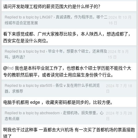
请问开发助理工程师的薪资范围大约是什么样子的？
Replied to a topic by LING97
真诚请教，作为程序员，哪个二
2024 年 10 月
›
16 日
线城市适合定居发展
看下来感觉成都、广州大家推荐比较多，本人陕西人，想选成都了，
西安实在是没什么岗位。
Replied to a topic by fnd
毕业十年，想要水个硕士，还来得及
2024 年 9 月
›
15 日
吗，该咋选？
@
fnd
我也是本科毕业就工作了，也想着水个硕士学历能不能找个大
专的教职然后躺平，或者读完硕士用应届生身份换个行业。
Replied to a topic by star505
各位 v 友在用什么手机浏览
2024 年 7 月 18
›
日
器，求推荐
电脑手机都用 edge ，收藏夹密码都是同步的，比较方便。
Replied to a topic by abcfreedom
走错机场，损失惨重，心
2024 年 3 月 28
›
日
态有点崩
啊我也干过这种事 一直都去大兴机场 有一次买了首都机场的票直接跑
错了