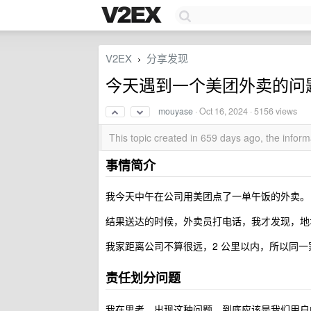
V2EX
分享发现
›
今天遇到一个美团外卖的问
mouyase
·
Oct 16, 2024
· 5156 views
This topic created in 659 days ago, the info
事情简介
我今天中午在公司用美团点了一单午饭的外卖。
结果送达的时候，外卖员打电话，我才发现，地
我家距离公司不算很远，2 公里以内，所以同
责任划分问题
我在思考，出现这种问题，到底应该是我们用户