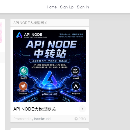
Home
Sign Up
Sign In
API NODE大模型网关
›
API NODE大模型网关
Promoted by
hamiwushi
PRO