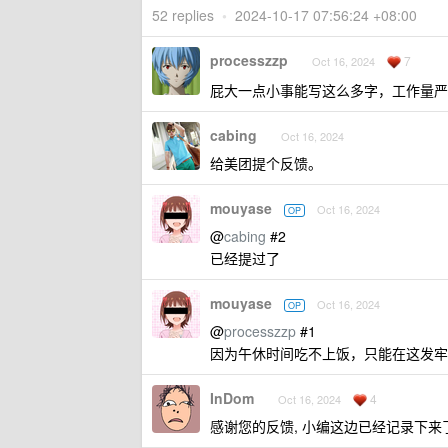
52 replies
•
2024-10-17 07:56:24 +08:00
processzzp
7
Oct 16, 2024
屁大一点小事能写这么多字，工作量
cabing
Oct 16, 2024
给美团提个反馈。
mouyase
Oct 16, 2024
OP
@
cabing
#2
已经提过了
mouyase
Oct 16, 2024
OP
@
processzzp
#1
因为午休时间吃不上饭，只能在这发牢
InDom
4
Oct 16, 2024
感谢您的反馈, 小编这边已经记录下来了