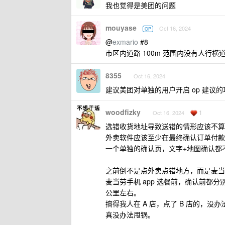
我也觉得是美团的问题
mouyase
Oct 16, 2024
OP
@
exmario
#8
市区内道路 100m 范围内没有人行
8355
Oct 16, 2024
建议美团对单独的用户开启 op 建议
woodfizky
1
Oct 16, 2024
选错收货地址导致送错的情形应该不算
外卖软件应该至少在最终确认订单付款
一个单独的确认页，文字+地图确认都
之前倒不是点外卖点错地方，而是麦当
麦当劳手机 app 选餐前，确认前
公里左右。
搞得我人在 A 店，点了 B 店的，没
真没办法甩锅。