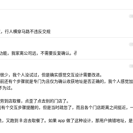
1
横道，行人横穿马路不违反交规
1
的功能，我家离公司远，不需要反复确认。✌️
1
很少，我个人没试过，但是确实感觉交互设计需要改进。
前还有个步骤就是专门为且仅为确认收获地址是否正确的，我个人感觉加
不为过。
劳到店取餐，点歪了点去别的门店了。
都分别有个交互步骤提醒的，但是当时疏忽了，而且各个门店距离之间挺近，
办法，又跑到 B 店去取餐了。如果 app 做了这种设计，那用户搞错地址，是