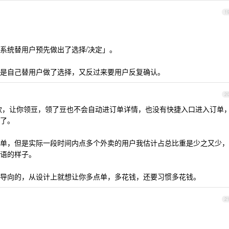
1
系统替用户预先做出了选择/决定」。
是自己替用户做了选择，又反过来要用户反复确认。
2
付完款，让你领豆，领了豆也不会自动进订单详情，也没有快捷入口进入订单
了。
单，但是实际一段时间内点多个外卖的用户我估计占总比重是少之又少，
语的样子。
导向的，从设计上就想让你多点单，多花钱，还要习惯多花钱。
2