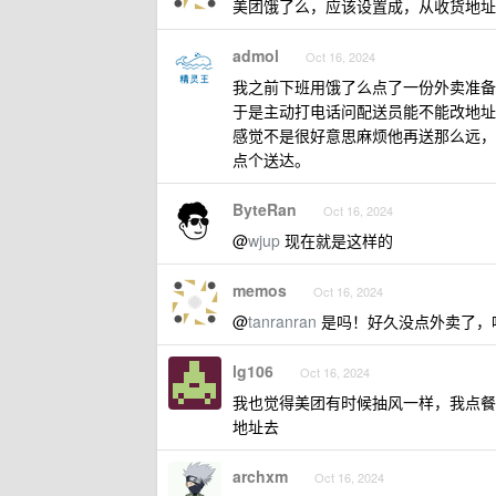
美团饿了么，应该设置成，从收货地址
admol
Oct 16, 2024
我之前下班用饿了么点了一份外卖准备
于是主动打电话问配送员能不能改地址
感觉不是很好意思麻烦他再送那么远，
点个送达。
ByteRan
Oct 16, 2024
@
wjup
现在就是这样的
memos
Oct 16, 2024
@
tanranran
是吗！好久没点外卖了，
lg106
Oct 16, 2024
我也觉得美团有时候抽风一样，我点餐
地址去
archxm
Oct 16, 2024