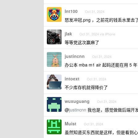
Int100
Oct 31, 2024
怒发冲冠.png ，之前花的钱丢水里去
jlak
Oct 31, 2024 via iPhone
等等党这次赢麻了
justincnn
Oct 31, 2024
办公本 mba m1 air 起码还能在用 5 
intoext
Oct 31, 2024
不少库存机就得降价了
wuxuguang
Oct 31, 2024
@
justincnn
我也是，感觉做做后端开
Muist
Oct 31, 2024
虽然知道买东西就是这样，但是看到心