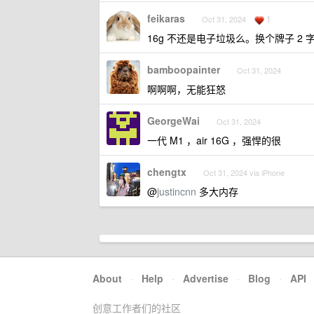
feikaras
1
Oct 31, 2024
16g 不还是电子垃圾么。换个牌子 2 
bamboopainter
Oct 31, 2024
啊啊啊，无能狂怒
GeorgeWai
Oct 31, 2024
一代 M1 ，air 16G ，强悍的很
chengtx
Oct 31, 2024 via iPhone
@
justincnn
多大内存
About
·
Help
·
Advertise
·
Blog
·
API
创意工作者们的社区