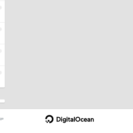
9
0
1
2
ge