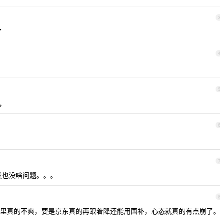
了
年，
发也没啥问题。。。
里真的不爽，要是京东真的再跟着降还能用国补，心态就真的有点崩了。