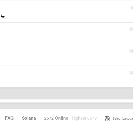
字头。
1
1
1
·
FAQ
·
Solana
·
2572 Online
Highest 6679
·
Select Langua