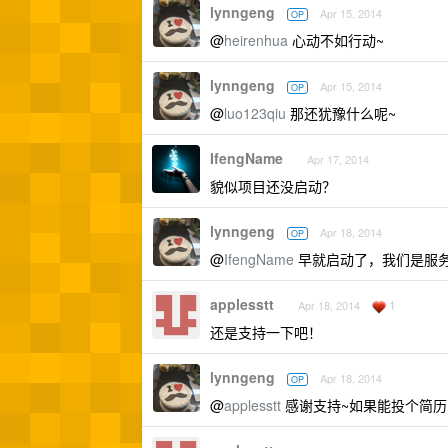
lynngeng
Apr 15, 2014
OP
@
heirenhua
心动不如行动~
lynngeng
Apr 15, 2014
OP
@
luo123qiu
那还犹豫什么呢~
IfengName
Apr 17, 2014
貌似项目还没启动？
lynngeng
Apr 18, 2014
OP
@
IfengName
早就启动了，我们是服务
applesstt
1
Apr 18, 2014
还是支持一下吧！
lynngeng
Apr 18, 2014
OP
@
applesstt
感谢支持~如果能投个简历