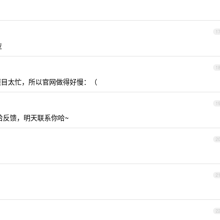
1
应
1
目太忙，所以官网做得好慢：（
1
给反馈，明天联系你哈~
2
2
2