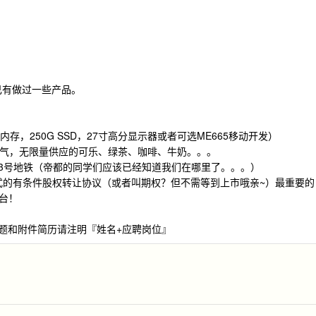
己有做过一些产品。
6G内存，250G SSD，27寸高分显示器或者可选ME665移动开发）
的空气，无限量供应的可乐、绿茶、咖啡、牛奶。。。
、13号地铁（帝都的同学们应该已经知道我们在哪里了。。。）
，正式的有条件股权转让协议（或者叫期权？但不需等到上市哦亲~）最重要的
台！
m，邮件标题和附件简历请注明『姓名+应聘岗位』