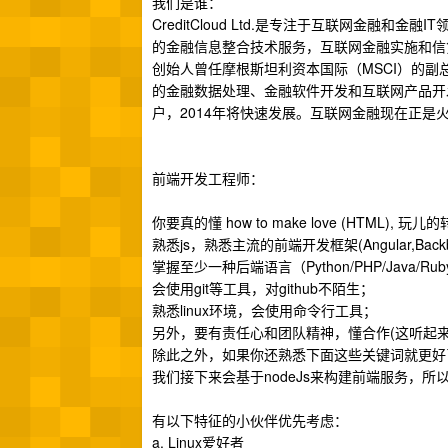
我们是谁：
CreditCloud Ltd.是专注于互联网金
的金融信息整合技术服务，互联网金融实施和信
创始人曾任摩根斯坦利资本国际（MSCI）的
的金融数据处理、金融软件开发和互联网产品开
户，2014年将快速发展。互联网金融现在正是
前端开发工程师：
你要真的懂 how to make love (HTM
熟悉js，熟悉主流的前端开发框架(Angular,Backbo
掌握至少一种后端语言（Python/PHP/Java/
会使用git等工具，对github不陌生；
熟悉linux环境，会使用命令行工具；
另外，要有责任心和团队精神，懂合作(这听起
除此之外，如果你还熟悉下面这些关键词就更好了：grunt/coff
我们接下来会基于nodeJs来构建前端服务，所以
有以下特征的小伙伴优先考虑：
a. Linux爱好者