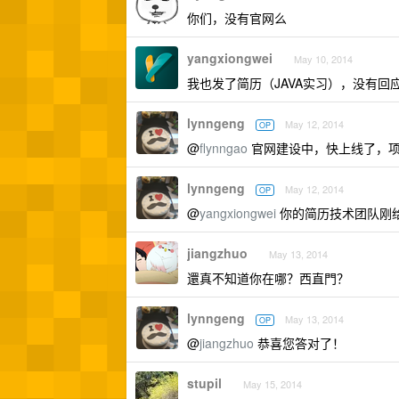
你们，没有官网么
yangxiongwei
May 10, 2014
我也发了简历（JAVA实习），没有回
lynngeng
May 12, 2014
OP
@
flynngao
官网建设中，快上线了，项
lynngeng
May 12, 2014
OP
@
yangxiongwei
你的简历技术团队刚
jiangzhuo
May 13, 2014
還真不知道你在哪？西直門？
lynngeng
May 13, 2014
OP
@
jiangzhuo
恭喜您答对了！
stupil
May 15, 2014