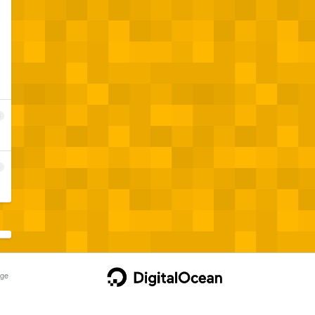
3
4
ge