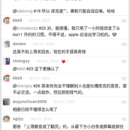
@
olaloong
#18 所以 库克是**，果粉只能自适应咯，哈哈
kkk9
Nov 21, 2024
24
@
processzzp
#22 对，我很懂，我只用了一小时就改变了从
ios11 开的的习惯。不得不说，apple 应该出学习机的。🤡
demen
Nov 21, 2024
25
还真不如上滑关回去，现在的手感真奇怪
chengxy
Nov 21, 2024
2
26
@
kkk9
#23 这下更确认了
kkk9
Nov 21, 2024
27
@
chengxy
#26 原来你完全不理解别人也是吐槽库克的意思，那
不必交流。一点就炸，然后阴阳怪气的。
wujunchuan2008
Nov 21, 2024
28
相册已经不懂得怎么用了
sgiyy
Nov 21, 2024
29
那些 「上滑都变成了翻页」的，从最下方小白条或屏幕底部往