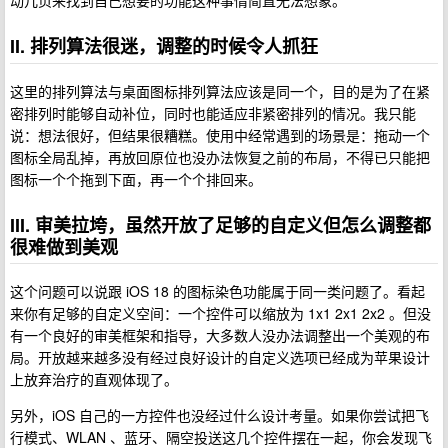
动几页来找到自己想要的功能这种事情简直无法想象。
II. 排列算法很迷，调整的时候令人抓狂
这里的排列算法与桌面图标排列算法应该是同一个，目的是为了在紧
密排列时能够自动补位，同时也能适应非紧密排列的情况。我只能
说：想法很好，但结果很糟糕。使用中经常遇到的场景是：拖动一个
图标全局乱掉，再放回原位也没办法恢复之前的布局，不得已只能把
图标一个个拖到下面，再一个个排回来。
III. 审美拉垮，虽然开放了足够的自定义但怎么调整都
很难做到美观
这个问题可以说跟 iOS 18 的图标染色功能属于同一类问题了。看起
来你有足够的自定义空间：一个控件可以缩放为 1x1 2x1 2x2 。但没
有一个良好的审美框架和指导，大多数人没办法调整出一个美观的布
局。开放越来越多没有经过良好设计的自定义选项已经成为苹果设计
上放弃治疗的直观体现了。
另外，iOS 自己的一方控件也没经过什么设计考量。如果你尝试把飞
行模式、WLAN 、蓝牙、隔空投送这几个控件摆在一起，你会发现飞