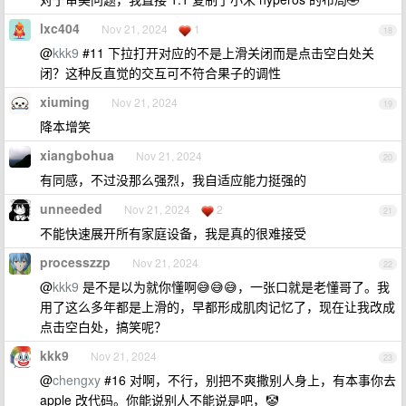
lxc404
Nov 21, 2024
1
18
@
kkk9
#11 下拉打开对应的不是上滑关闭而是点击空白处关
闭？这种反直觉的交互可不符合果子的调性
xiuming
Nov 21, 2024
19
降本增笑
xiangbohua
Nov 21, 2024
20
有同感，不过没那么强烈，我自适应能力挺强的
unneeded
Nov 21, 2024
2
21
不能快速展开所有家庭设备，我是真的很难接受
processzzp
Nov 21, 2024
22
@
kkk9
是不是以为就你懂啊😅😅😅，一张口就是老懂哥了。我
用了这么多年都是上滑的，早都形成肌肉记忆了，现在让我改成
点击空白处，搞笑呢？
kkk9
Nov 21, 2024
23
@
chengxy
#16 对啊，不行，别把不爽撒别人身上，有本事你去
apple 改代码。你能说别人不能说是吧，🤡