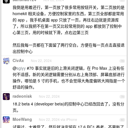
77
我倒是用着还行，第一页放了很多常用按钮开关，第二页放的是
homekit 相关设备，方便控制家里的东西，第三页全部都是常用
的 app ，我手机桌面 app 只放了一页，再往右边就是资源库
了，所以我把不在第一页又比较常用到的 app 都放到了控制中
心第三页，用的时候就下滑，点右边第三页
然后我每一页都在下面留了两行空白，方便在每一页点击直接退
出控制中心
CivAx
Nov 22, 2024
78
@
sgiyy
#70 事实就是旧的上滑关闭逻辑，在 Pro Max 上没有任
何不适感，新的关闭逻辑需要分别从右上角顶部、屏幕底部进行
操作，哪怕是 5 寸的手机，也不会觉得大角度偏转大拇指是一个
舒适的操作。
radeonisk
Nov 22, 2024
79
18.2 beta 4 (developer beta)的控制中心已经改回去了，没有分
页。
MoeWang
Nov 22, 2024 via iPhone
80
试用过，太难受了，然后就决定留在 17.6 RC1 养老，不更新了