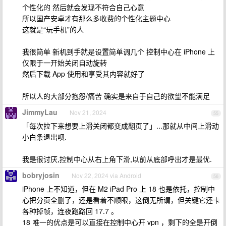
个性化的 然后就会发现不符合自己心意
所以国产安卓才有那么多收费的个性化主题中心
这就是“玩手机”的人
我很简单 新机到手就是设置简单调几个 控制中心在 iPhone 上
仅限于一开始关闭自动旋转
然后下载 App 使用和享受其内容就好了
所以人的大部分抱怨/痛苦 确实是来自于自己的欲望不能满足
JimmyLau
Nov 21, 2024
55
「每次拉下来想要上滑关闭都变成翻页了」...那就从中间上滑动
小白条退出呗.
我是很讨厌,控制中心从右上角下滑,以前从底部呼出才是最优.
bobryjosin
Nov 22, 2024 via Android
56
iPhone 上不知道，但在 M2 iPad Pro 上 18 也是依托，控制中
心把分页全删了，还是看着不顺眼，这倒无所谓，但关键它还卡
各种掉帧，连夜跑路回 17.7 。
18 唯一的优点是可以直接在控制中心开 vpn ，剩下的全是开倒