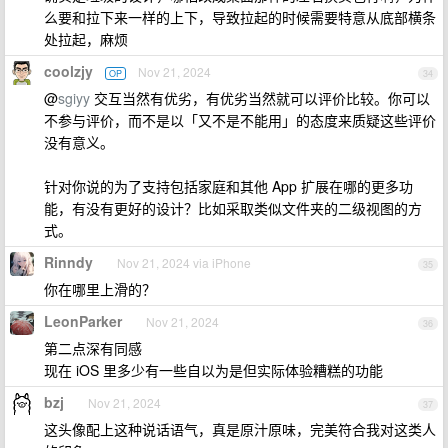
么要和拉下来一样的上下，导致拉起的时候需要特意从底部横条
处拉起，麻烦
coolzjy
Nov 21, 2024
OP
34
@
sgiyy
交互当然有优劣，有优劣当然就可以评价比较。你可以
不参与评价，而不是以「又不是不能用」的态度来质疑这些评价
没有意义。
针对你说的为了支持包括家庭和其他 App 扩展在哪的更多功
能，有没有更好的设计？比如采取类似文件夹的二级视图的方
式。
Rinndy
Nov 21, 2024 via iPhone
35
你在哪里上滑的？
LeonParker
Nov 21, 2024
36
第二点深有同感
现在 iOS 里多少有一些自以为是但实际体验糟糕的功能
bzj
Nov 21, 2024
37
这头像配上这种说话语气，真是原汁原味，完美符合我对这类人