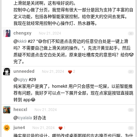
上滑就是关闭啊，这有啥好说的。
控制中心做了分页，我觉得有很大一部分是因为支持了丰富的自
定义功能，包括各种智能家居控制，给你更大的空间去发挥。
我现在就经常用控制中心操作灯、热水器等。
chengxy
Nov 21, 2024
30
@
kkk9
#27 "😅你们不知道点击旁边的任意空白处是一键上滑
吗？不需要自己做上滑关闭的操作。"，先流汗黄豆起手，然后
质疑不知道点击空白处关闭，原来是吐槽库克的意思吗？给你🤡
完了。
unneeded
Nov 21, 2024
2
31
@
sgiyy
#29
纯米家用户是爽了，homekit 用户只会感觉一坨屎，以前智能推
荐有问题，我好歹可以点一下展开全部，现在点家庭按钮直接跳
转到 app😂
hexcxl
Nov 21, 2024
32
@
icyalala
好办法
june4
Nov 21, 2024
1
33
确实是垃圾的设计，哪怕改成桌面那样的左右换页也行啊，为什