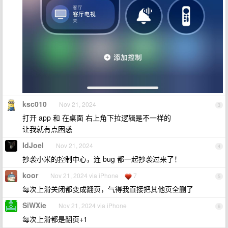
ksc010
Nov 21, 2024
3
打开 app 和 在桌面 右上角下拉逻辑是不一样的
让我就有点困惑
IdJoel
Nov 21, 2024
4
抄袭小米的控制中心，连 bug 都一起抄袭过来了！
koor
Nov 21, 2024 via iPhone
7
5
每次上滑关闭都变成翻页，气得我直接把其他页全删了
SiWXie
Nov 21, 2024 via iPhone
6
每次上滑都是翻页+1