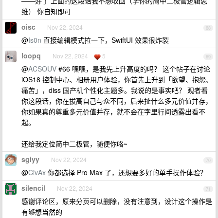
——好了 上面的这段话我不想收回（学你的简中二极管逻辑思
维） 你自知即可
oisc
Nov 22, 2024
68
@
Is0n
直接编辑模式拉一下，SwiftUI 效果很炸裂
loopq
Nov 22, 2024
5
69
@
ACSOUV
#66 嘿嘿，是我先上升高度的吗？ 这个帖子在讨论
iOS18 控制中心、相册用户体验，你首先上升到「欲望、抱怨、
痛苦」，diss 国产机个性化主题多。我说的是事实吧？ 观者看
你这段话，你在拔高自己与众不同，后来扯什么多元价值并存，
你如果真的尊重多元价值并存，就不会在字里行间透露出看不
起。
还给我定位简中二极管，随便你咯~
sgiyy
Nov 22, 2024
70
@
CivAx
你都选择 Pro Max 了，还想要多好的单手操作体验？
silencil
Nov 22, 2024
71
感谢评论区，原来分页可以删除，没有注意到，设计这个操作是
有够想当然的