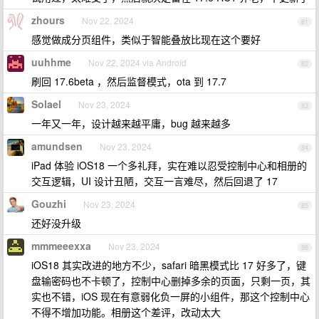
zhours
Nov 22, 2024
81
感觉做成分页组件，类似于智能叠放比现在这个要好
uuhhme
Nov 22, 2024 via Android
82
刷回 17.6beta ，然后监督模式，ota 到 17.7
Solael
Nov 23, 2024
83
一年又一年，设计越来越平庸，bug 越来越多
amundsen
Nov 23, 2024
84
iPad 体验 iOS18 一个多礼拜，实在难以忍受控制中心和相册的
交互逻辑，UI 设计丑陋，交互一言难尽，然后回退了 17
Gouzhi
Nov 23, 2024
85
还好没升级
mmmeeexxa
Nov 23, 2024
86
iOS18 其实改进的地方不少，safari 暗黑模式比 17 好多了，键
盘输密码也不卡顿了，控制中心删掉多余的页面，只剩一页，其
实也不错，iOS 现在有意弱化负一屏的小组件，那这个控制中心
不得不增加功能。相册这个差评，改动太大