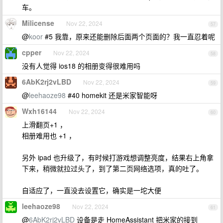
车。
Milicense
Nov 22, 2024
57
@
koor
#5 我靠，原来还能删除后面两个页面的？我一直忍着呢
cpper
Nov 22, 2024
58
没有人觉得 ios18 的相册变得很难用吗
6AbK2rj2vLBD
Nov 22, 2024
59
@
leehaoze98
#40 homekit 还是米家智能呀
Wxh16144
Nov 22, 2024
60
上滑翻页+1 ，
相册难用也 +1 ，
另外 ipad 也升级了，有时候打游戏想调整亮度，结果右上角拿
下来，稍微就拉过头了，到了第二页网络选项，真的吐了。
自适应了，一直没去设置它，确实是一坨大便
leehaoze98
Nov 22, 2024
61
@
6AbK2rj2vLBD
设备是走 HomeAssistant 把米家的接到