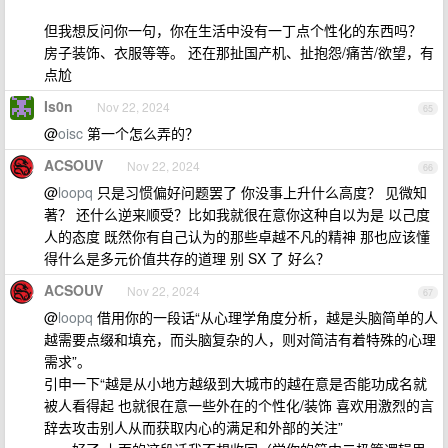
但我想反问你一句，你在生活中没有一丁点个性化的东西吗？
房子装饰、衣服等等。 还在那扯国产机、扯抱怨/痛苦/欲望，有
点尬
Is0n
Nov 22, 2024
65
@
oisc
第一个怎么弄的？
ACSOUV
Nov 22, 2024
66
@
loopq
只是习惯偏好问题罢了 你没事上升什么高度？ 见微知
著？ 还什么逆来顺受？比如我就很在意你这种自以为是 以己度
人的态度 既然你有自己认为的那些卓越不凡的精神 那也应该懂
得什么是多元价值共存的道理 别 SX 了 好么？
ACSOUV
Nov 22, 2024
67
@
loopq
借用你的一段话“从心理学角度分析，越是头脑简单的人
越需要点缀和填充，而头脑复杂的人，则对简洁有着特殊的心理
需求”。
引申一下“越是从小地方越级到大城市的越在意是否能功成名就
被人看得起 也就很在意一些外在的个性化/装饰 喜欢用激烈的言
辞去攻击别人从而获取内心的满足和外部的关注”