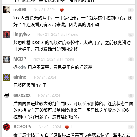
no996
Nov 21, 2024
1
49
ios18 最逆天的两个，一个是相册，一个就是这个控制中心，还
好至今还没看到有人出来洗，因为真的洗不动
lingyi95
Nov 21, 2024 via iPhone
50
超想吐槽 iOS18 的视频进度条控件，太难用了，之前预览滑动
非常好用，可以精确滑动到指定帧。
MCDP
Nov 21, 2024 via iPhone
51
@
kkk9
用户不清楚，意思是用户的问题🤣
alnino
Nov 21, 2024
52
已经降级到 17 了
aaxx2xx
Nov 21, 2024
53
后面两页是比较大的组件而已，可以长按删掉的。连接状态里面
的包括 wifi 开关都可以单独拎出来了，明显比之前版本的 iOS
控制中心好用多了。这有啥好喷的。
ACSOUV
Nov 21, 2024
1
54
看了这个帖子 明白了这世界上确实有很喜欢去调整一些地方去