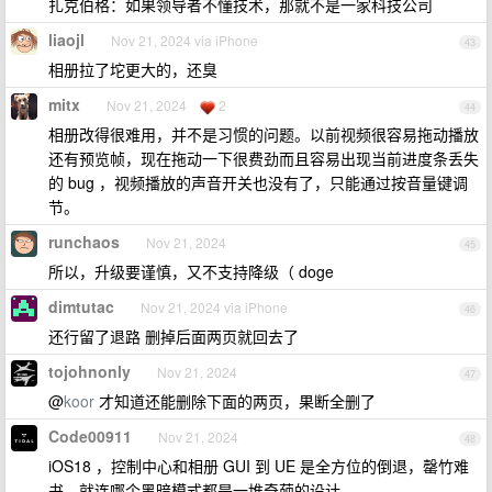
扎克伯格：如果领导者不懂技术，那就不是一家科技公司
liaojl
Nov 21, 2024 via iPhone
43
相册拉了坨更大的，还臭
mitx
Nov 21, 2024
2
44
相册改得很难用，并不是习惯的问题。以前视频很容易拖动播放
还有预览帧，现在拖动一下很费劲而且容易出现当前进度条丢失
的 bug ，视频播放的声音开关也没有了，只能通过按音量键调
节。
runchaos
Nov 21, 2024
45
所以，升级要谨慎，又不支持降级（ doge
dimtutac
Nov 21, 2024 via iPhone
46
还行留了退路 删掉后面两页就回去了
tojohnonly
Nov 21, 2024
47
@
koor
才知道还能删除下面的两页，果断全删了
Code00911
Nov 21, 2024
48
iOS18 ，控制中心和相册 GUI 到 UE 是全方位的倒退，罄竹难
书，就连哪个黑暗模式都是一堆奇葩的设计