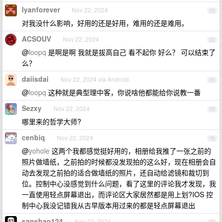
lyanforever
Nov 22, 2024
72
对我没什么影响，好用的还是好用，难用的还是难用。
ACSOUV
Nov 22, 2024
73
@
loopq
是啊是啊 我就是拔高自己 看不起你 好么？ 可以结束了
么？
daiisdai
Nov 22, 2024 via Android
74
@
loopq
这种就是典型理中客，你说啥他都能给你说教一番
Sezxy
Nov 22, 2024
75
哪里来的哲学大师?
cenbiq
Nov 22, 2024
76
@
yohole
这两个我都感觉挺好用的，相册给我推了一张之前的
照片做墙纸，之前拍的时候都没发现拍的这么好，现在相册会自
动去发现之前拍的适合做墙纸的照片，还自动给滤镜和裁切到
位。控制中心没感觉到什么问题，看了这里的评论我才发现，我
一直使用轻点屏幕退出，而评论区大家居然都是用上划?IOS 控
制中心我没记错我从古早版本用过来的都是轻点屏幕退出
sanshao124
Nov 22, 2024