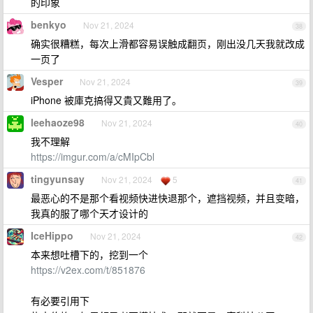
的印象
benkyo
Nov 21, 2024
38
确实很糟糕，每次上滑都容易误触成翻页，刚出没几天我就改成
一页了
Vesper
Nov 21, 2024
39
iPhone 被庫克搞得又貴又難用了。
leehaoze98
Nov 21, 2024
40
我不理解
https://imgur.com/a/cMIpCbl
tingyunsay
Nov 21, 2024
5
41
最恶心的不是那个看视频快进快退那个，遮挡视频，并且变暗，
我真的服了哪个天才设计的
IceHippo
Nov 21, 2024
42
本来想吐槽下的，挖到一个
https://v2ex.com/t/851876
有必要引用下