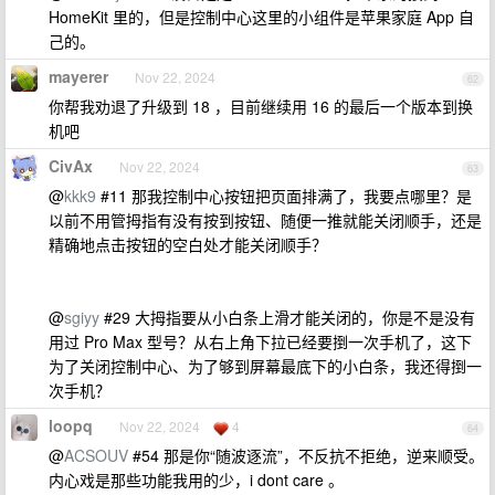
HomeKit 里的，但是控制中心这里的小组件是苹果家庭 App 自
己的。
mayerer
Nov 22, 2024
62
你帮我劝退了升级到 18 ，目前继续用 16 的最后一个版本到换
机吧
CivAx
Nov 22, 2024
63
@
kkk9
#11 那我控制中心按钮把页面排满了，我要点哪里？是
以前不用管拇指有没有按到按钮、随便一推就能关闭顺手，还是
精确地点击按钮的空白处才能关闭顺手？
@
sgiyy
#29 大拇指要从小白条上滑才能关闭的，你是不是没有
用过 Pro Max 型号？从右上角下拉已经要捯一次手机了，这下
为了关闭控制中心、为了够到屏幕最底下的小白条，我还得捯一
次手机？
loopq
Nov 22, 2024
4
64
@
ACSOUV
#54 那是你“随波逐流”，不反抗不拒绝，逆来顺受。
内心戏是那些功能我用的少，i dont care 。