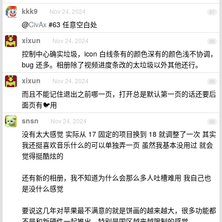
kkk9
Nov 24, 2024
87
@
CivAx
#63 任意空白处
xixun
Nov 24, 2024
88
控制中心确实垃圾，icon 白线条有的颜色深有的颜色浅不协调，
bug 还多。相册除了视频进度条改的太垃圾以外其他还行。
xixun
Nov 24, 2024
89
而且不能记住退出之前哪一页，打开总是默认第一页的话还要后
面页有🐦用
snsn
Nov 24, 2024
90
没有太大感觉 实际从 17 固定的项目换到 18 就调整了一次 其实
我还挺喜欢音乐什么的可以单独弄一页 虽然我基本没用过 就会
觉得挺酷炫的
还有新的相册，我不知道为什么会那么多人吐槽难用 我自己也
是没什么感觉
要说这几年对苹果最不满意的就是饼画的越来越大，很多功能都
不是和新硬件一起推出。特别是国区越来越限制的感觉