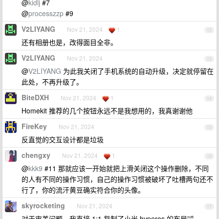
@
kidlj
#7
@
processzzp
#9
V2LIYANG
Nov 21, 2024
1
12
还有相册也是，改得面目全非。
V2LIYANG
Nov 21, 2024
13
@
V2LIYANG
为此我关闭了手机系统的自动升级，决定就停留在
此处，不再升级了。
BiteDXH
Nov 21, 2024
1
14
Homekit 推荐的几个按钮永远不是我想用的，我真谢谢他
FireKey
Nov 21, 2024
15
反直觉的交互设计都是垃圾
chengxy
Nov 21, 2024
1
16
@
kkk9
#11 那就应该一开始就把上滑关闭这个操作删除，不同
的人有不同的操作习惯，自己的操作习惯被破坏了吐槽两句还不
行了，你的流汗黄豆确实符合你的头像。
skyrocketing
Nov 21, 2024
17
对于审美问题，我直接 1:1 复制了小米 hyperos 的布局🤣