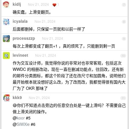
kidlj
Nov 21, 2024
1
7
确实蠢，上滑变翻页。
icyalala
Nov 21, 2024
8
后面都删掉，只保留一页就和以前一样了
processzzp
Nov 21, 2024
9
每次上滑都变成了翻页+1 ，真的烦死了，只能删到剩一页
levineet
Nov 21, 2024
10
作为交互设计师，我觉得你说的非常对也非常客观，包括这次
WWDC 的相册改动，现在一直在删减功能点，往回改，还有新
的邮件分类图标，都这个阶段了还在改尺寸和加圆角，说明他们
最开始根本就没想好这么改，为了改而改，我都觉得很有国内大
厂为了 OKR 那味了
kkk9
Nov 21, 2024
11
😅你们不知道点击旁边的任意空白处是一键上滑吗？不需要自己
做上滑关闭的操作。
@
koor
#5
@
SiWXie
#6