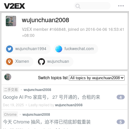
wujunchuan2008
V2EX member #166848, joined on 2016-04-06 16:53:41
+08:00
wujunchuan1994
fuckwechat.com
Xiamen
wujunchuan
Switch topics list
二手交易
•
wujunchuan2008
Google AI Pro 家庭号， 27 号开通的，合租的来
4
Dec 19, 2025 • Lastly replied by
wujunchuan2008
Chrome
•
wujunchuan2008
今天 Chrome 抽风，迫不得已彻底卸载重装
5