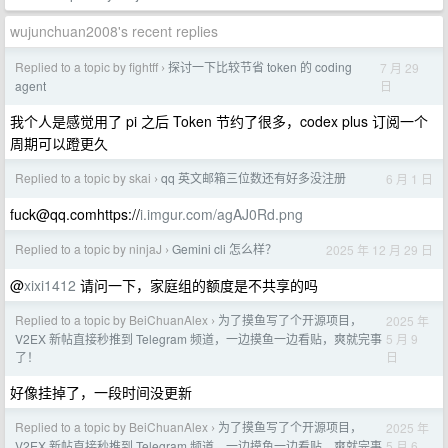
wujunchuan2008's recent replies
Replied to a topic by fightff
探讨一下比较节省 token 的 coding
7 月 29
›
日
agent
我个人是感觉用了 pi 之后 Token 节约了很多，codex plus 订阅一个
周期可以蹬更久
Replied to a topic by skai
qq 英文邮箱三位数还有好多没注册
6 月 1 日
›
fuck@qq.comhttps
://
i.imgur.com/agAJ0Rd.png
Replied to a topic by ninjaJ
Gemini cli 怎么样？
2025 年 12 月 29 日
›
@
xixi1412
请问一下，家庭组的额度是不共享的吗
Replied to a topic by BeiChuanAlex
为了摸鱼写了个开源项目，
2025 年
›
5 月 9
V2EX 新帖直接秒推到 Telegram 频道，一边摸鱼一边看贴，爽就完事
日
了！
好像挂掉了，一段时间没更新
Replied to a topic by BeiChuanAlex
为了摸鱼写了个开源项目，
2025 年
›
5 月 6
V2EX 新帖直接秒推到 Telegram 频道，一边摸鱼一边看贴，爽就完事