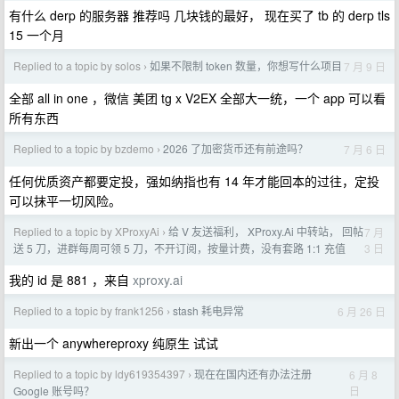
有什么 derp 的服务器 推荐吗 几块钱的最好， 现在买了 tb 的 derp tls
15 一个月
Replied to a topic by solos
如果不限制 token 数量，你想写什么项目
7 月 9 日
›
全部 all in one ，微信 美团 tg x V2EX 全部大一统，一个 app 可以看
所有东西
Replied to a topic by bzdemo
2026 了加密货币还有前途吗？
7 月 6 日
›
任何优质资产都要定投，强如纳指也有 14 年才能回本的过往，定投
可以抹平一切风险。
Replied to a topic by XProxyAi
给 V 友送福利， XProxy.Ai 中转站， 回帖
7 月
›
3 日
送 5 刀，进群每周可领 5 刀，不开订阅，按量计费，没有套路 1:1 充值
我的 id 是 881 ，来自
xproxy.ai
Replied to a topic by frank1256
stash 耗电异常
6 月 26 日
›
新出一个 anywhereproxy 纯原生 试试
Replied to a topic by ldy619354397
现在在国内还有办法注册
6 月 8
›
日
Google 账号吗？