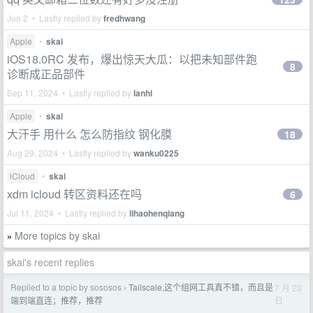
Jun 2 • Lastly replied by
fredhwang
Apple
•
skai
iOS18.0RC 发布，爆出惊天大瓜：以把未知部件跑
8
诊断成正品部件
Sep 11, 2024 • Lastly replied by
lanhl
Apple
•
skai
大汗手 用什么 怎么防指纹 钢化膜
18
Aug 29, 2024 • Lastly replied by
wanku0225
iCloud
•
skai
xdm icloud 转区资料还在吗
6
Jul 11, 2024 • Lastly replied by
lihaohenqiang
More topics by skai
»
skai's recent replies
Replied to a topic by sososos
Tailscale,这个组网工具真不错，而且是
7 月 23
›
日
端到端直连；推荐，推荐