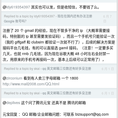
@
ldy619354397
其实也可以发，但是收短信，不要钱了么。
Replied to a topic by ldy619354397
现在在国内还有办法注册
6 月 7
›
日
Google 账号吗？
注册了 20 个 gmail 的经验，现在不管多干净的 ip （大概率需要接
码，特别脏的 ip 甚至需要发验证码），而且一个手机号只能验证一次
（我的 giffgaff 和 clubsim 都验证一次就不行了），后续的解决方案是
接码平台几毛钱，有的可以直接选 gamil 接码，（注意！一定要多买
几天，也就 rmb 几毛钱，因为现在谷歌大概 48 小时左右会封禁一
次，用原来的手机号再接码一次，基本上后续可以正常用了），
Replied to a topic by skai
qq 英文邮箱三位数还有好多没注册
6 月 1 日
›
@
zirconium
看到有人卖三字母邮箱 一个 1800
http://www.mail2008.com/QQ.html
Replied to a topic by skai
qq 英文邮箱三位数还有好多没注册
6 月 1 日
›
@
deplives
这个问了腾讯元宝 还真不是 腾讯的邮箱
元宝回复 ：QQ 邮箱/企业邮箱问题：可联系
bizsupport@qq.com