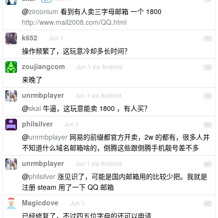
@
zirconium
看到有人卖三字母邮箱 一个 1800
http://www.mail2008.com/QQ.html
k652
Jun 1
77
操作频繁了，这玩意冷却多长时间？
zoujiangcom
Jun 1 via Android
78
来晚了
unrmbplayer
Jun 1 via Android
79
@
skai
牛逼，这玩意能卖 1800 ，有人买？
philsilver
Jun 1
80
@
unrmbplayer
网易的前缀都官方开卖，2w 的都有，很多人并
不知道什么域名邮箱啥的，倒腾这些跟倒腾手机靓号差不多
unrmbplayer
Jun 1 via Android
81
@
philsilver
涨见识了，可能是国内邮箱用的比较少把。我就是
注册 steam 用了一下 QQ 邮箱
Magicdove
Jun 1
82
已经修复了，不过四五位字母的还可以申请