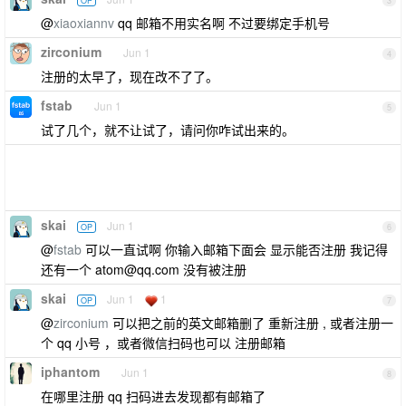
OP
3
@
xiaoxiannv
qq 邮箱不用实名啊 不过要绑定手机号
zirconium
Jun 1
4
注册的太早了，现在改不了了。
fstab
Jun 1
5
试了几个，就不让试了，请问你咋试出来的。
skai
Jun 1
OP
6
@
fstab
可以一直试啊 你输入邮箱下面会 显示能否注册 我记得
还有一个
atom@qq.com
没有被注册
skai
Jun 1
1
OP
7
@
zirconium
可以把之前的英文邮箱删了 重新注册 , 或者注册一
个 qq 小号 ，或者微信扫码也可以 注册邮箱
iphantom
Jun 1
8
在哪里注册 qq 扫码进去发现都有邮箱了