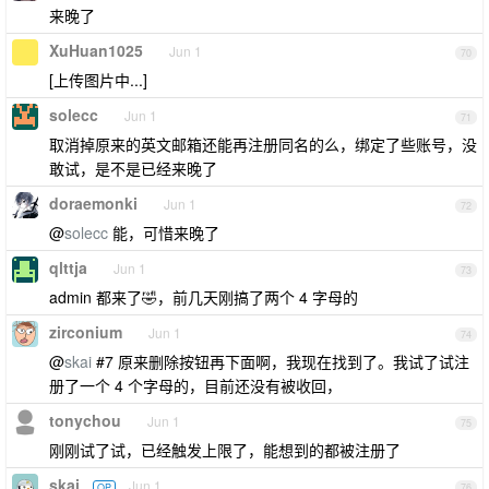
来晚了
XuHuan1025
Jun 1
70
[上传图片中...]
solecc
Jun 1
71
取消掉原来的英文邮箱还能再注册同名的么，绑定了些账号，没
敢试，是不是已经来晚了
doraemonki
Jun 1
72
@
solecc
能，可惜来晚了
qlttja
Jun 1
73
admin 都来了🤣，前几天刚搞了两个 4 字母的
zirconium
Jun 1
74
@
skai
#7 原来删除按钮再下面啊，我现在找到了。我试了试注
册了一个 4 个字母的，目前还没有被收回，
tonychou
Jun 1
75
刚刚试了试，已经触发上限了，能想到的都被注册了
skai
Jun 1
OP
76