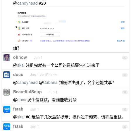
@
candyhead
#20
蛤？
ohhow
Jun 1
29
@
skai
注册完就有一个公司的系统警告推过来了
docx
Jun 1 via iPhone
30
@
candyhead
@
Cabana
到底谁注册了，名字还能共享？
BeautifulSoup
Jun 1
31
@
docx
发个信试试，看谁能收到😂
fstab
Jun 1
32
@
skai
#6 我输了几次后就提示：操作过于频繁，请稍后重试。
fstab
Jun 1
33