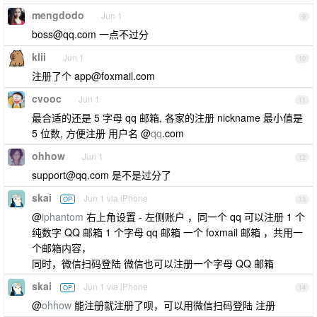
mengdodo
Jun 1
9
boss@qq.com
一点不过分
klii
Jun 1
10
注册了个
app@foxmail.com
cvooc
Jun 1
11
最合适的还是 5 字母 qq 邮箱, 各家的注册 nickname 最小值是
5 位数, 方便注册 用户名 @
qq
.com
ohhow
Jun 1
12
support@qq.com
是不是过分了
skai
Jun 1 via iPhone
OP
13
@
iphantom
右上角设置 - 左侧账户 ，同一个 qq 可以注册 1 个
纯数字 QQ 邮箱 1 个字母 qq 邮箱 一个 foxmail 邮箱 ，共用一
个邮箱内容，
同时，微信扫码登陆 微信也可以注册一个字母 QQ 邮箱
skai
Jun 1 via iPhone
OP
14
@
ohhow
能注册就注册了呗，可以用微信扫码登陆 注册