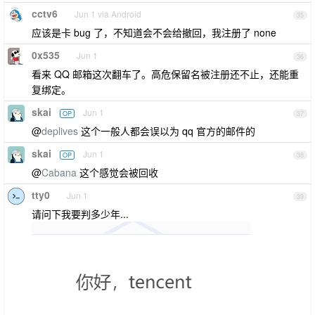
cctv6
Jun 1 via Android
35
应该是卡 bug 了，不知道会不会给撤回，我注册了 none
0x535
Jun 1
36
看来 QQ 邮箱这次翻车了。高危保留名被注册还不止，还能重
复绑定。
skai
Jun 1
OP
37
@
deplives
这个一般人都会误以为 qq 官方的邮件的
skai
Jun 1
OP
38
@
Cabana
这个感觉会被回收
tty0
Jun 1
39
请问下我要判多少年...