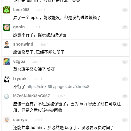
你们是 admin ，那我的是什么！笑哭
Leez088
Jun 1
54
弄了一个 epic ，能收能发，但是发的进垃圾箱了
gooin
Jun 1
55
感觉不行了，提示被系统保留
shortwind
Jun 1
56
应该修复了, 已经不能注册了
v2gba
Jun 1
57
草台班子又实锤了 笑死
lxyook
Jun 1
58
不行了
https://sink-69y.pages.dev/xtmeb8
i67c6NJ0r33nC667
Jun 1
59
应该一直有，不过是被保留了，因为 bug 导致了现在可以注
册，但是之后应该会被回收
starrys
Jun 1
60
还能共享 admin ，那必然是 bug 了，没必要浪费时间了