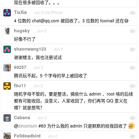
现在很多被回收了。。。
TixXie
Jun 2 via iPhone
90
4 位数的
chat@qq.com
被回收了，3 位数的 foxmail 还在😅
hugsky
Jun 2
91
好像不行了
shaonwang123
Jun 2
92
谢谢楼主，我也注册试试
69257
Jun 2
93
腾讯玩不起，5 个字母的早上被回收了
fbu11
Jun 2
94
随机字母不管的，要是整活，搞些什么 admin 、root 啥的后续
都有可能收回，没意义，人家收回了，你们再骂 QQ 意义在
哪？就是想骂？
Cabana
Jun 2
95
@
zirconium
#83 为什么我的 admin 只是默默的给我回收了
Felldeadbird
Jun 2
96