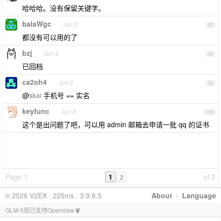
哈哈哈。没有保留关键字。
balaWgc
Jun 2
97
都没有可以用的了
bzj
Jun 2
98
已回档
ca2oh4
Jun 2
99
@
skai
手机号 == 实名
keyfunc
Jun 2
100
这个是出问题了吧，可以用 admin 邮箱去申请一批 qq 的证书
Page 1
1
of 2
2
© 2026 V2EX · 225ms · 3.9.8.5
About
·
Language
GLM-5现已支持Openclaw🦞