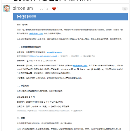
zirconium
Jun 2
1
83