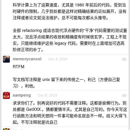
科学计算上为了运算速度，尤其是 1980 年前后的代码，受到当
时硬件的限制，几乎到处都是这样对精确结果的近似展开，没有
注释或者论文就没法维护，总不可能每次都从头推导。
全部 refactoring 成适合现代浮点硬件的“干净”代码需要的测试量
太大，况且浮点结果的收敛和精确度有时候很玄学，工程上不现
实，只能继续维护这些 legacy 代码，需要时在上面增加可选高
阶修正项的补丁。
memorycancel
Dec 8, 2024
38
RTFM
写文档写注释是 unix 留下来的传统之一，利己（方便自己复
习），利他。
sampeng
Dec 8, 2024
39
求求你们了。别再说好的代码不需要注释。这都是偷懒行为。到
处都是 GetXXX 。猜都要猜半天。尤其是自己写的。你今天写这
行函数方法和明天想同一件事可能命名就会不一样。歧义大得飞
起。不写注释就是坑自己