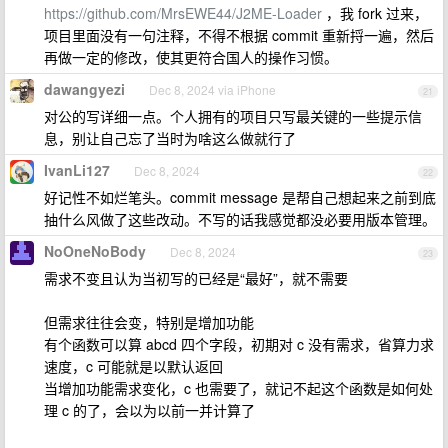
https://github.com/MrsEWE44/J2ME-Loader
，我 fork 过来，
项目里面没有一句注释，不得不根据 commit 重新捋一遍，然后
再做一定的修改，使其更符合国人的操作习惯。
dawangyezi
Dec 8, 2024 via iPhone
21
对公的写详细一点。个人拥有的项目只写最关键的一些提示信
息，别让自己忘了当时为啥这么做就行了
IvanLi127
Dec 8, 2024
22
好记性不如烂笔头。commit message 是帮自己想起来之前到底
抽什么风做了这些改动。不写的话我感觉都没必要用版本管理。
NoOneNoBody
Dec 8, 2024
23
需求不变且认为当初写的已经是“最好”，就不需要
但需求往往会变，特别是增加功能
有个函数可以算 abcd 四个字段，初期对 c 没有需求，省算力求
速度，c 可能就是以默认返回
当增加功能需求变化，c 也需要了，就记不起这个函数是如何处
理 c 的了，会以为以前一并计算了