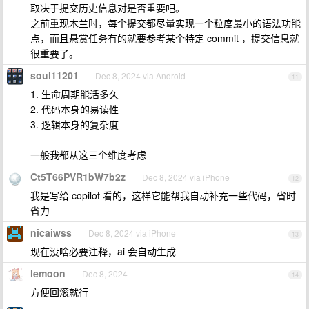
取决于提交历史信息对是否重要吧。
之前重现木兰时，每个提交都尽量实现一个粒度最小的语法功能
点，而且悬赏任务有的就要参考某个特定 commit ，提交信息就
很重要了。
soul11201
Dec 8, 2024 via Android
11
1. 生命周期能活多久
2. 代码本身的易读性
3. 逻辑本身的复杂度
一般我都从这三个维度考虑
Ct5T66PVR1bW7b2z
Dec 8, 2024 via iPhone
12
我是写给 copilot 看的，这样它能帮我自动补充一些代码，省时
省力
nicaiwss
Dec 8, 2024 via iPhone
13
现在没啥必要注释，ai 会自动生成
lemoon
Dec 8, 2024
14
方便回滚就行