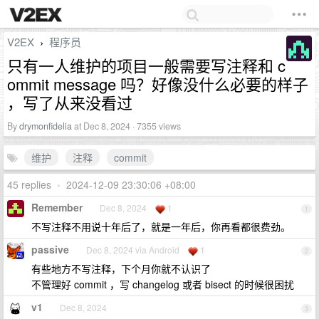
V2EX
程序员
›
只有一人维护的项目一般需要写注释和 c
ommit message 吗？好像没什么必要的样子
，写了从来没看过
By
drymonfidelia
at Dec 8, 2024 · 7355 views
维护
注释
commit
45 replies
•
2024-12-09 23:30:06 +08:00
Remember
Dec 8, 2024
1
1
不写注释不用说十年后了，就是一年后，你再看都很费劲。
passive
Dec 8, 2024 via Android
1
2
有些地方不写注释，下个月你就不认识了
不管理好 commit ，写 changelog 或者 bisect 的时候很困扰
v1
Dec 8, 2024
3