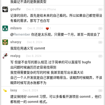
我最记不清的是数据类型
gouflv
Dec 8, 2024 via iPhone
24
记录的目的，首先是给未来的自己看的。所以如果自己都觉得没
有看的需求，那写了也白写
milzero
Dec 8, 2024
1
25
@
Remember
你还是太乐观，只需要一个月，甚至一周就会了
sharpy
Dec 8, 2024
26
我现在用通义写 commit
realpg
Dec 8, 2024
27
写 但是不会写的那么规范 过于简单的可以直接写 bugfix
出问题时候遍历历史容易找得到
我觉得需要复杂的写的时候 我甚至能写出长篇大论
自己一个人开发就是自己掌握详略得当，该糊弄时候糊弄，不该
糊弄时候写流水账都不为
ixoy
Dec 8, 2024
28
建议保持好 commit 习惯，可以多看看开源项目 commit ，他们
都有统一的 commit 格式。