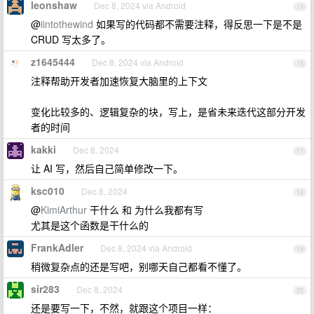
leonshaw
Dec 8, 2024 via Android
15
@
iintothewind
如果写的代码都不需要注释，得反思一下是不是
CRUD 写太多了。
z1645444
Dec 8, 2024 via Android
16
注释帮助开发者加速恢复大脑里的上下文
变化比较多的、逻辑复杂的块，写上，是省未来迭代这部分开发
者的时间
kakki
Dec 8, 2024
17
让 AI 写，然后自己简单修改一下。
ksc010
Dec 8, 2024
18
@
KimiArthur
干什么 和 为什么我都有写
尤其是这个函数是干什么的
FrankAdler
Dec 8, 2024 via Android
19
稍微复杂点的还是写吧，别哪天自己都看不懂了。
sir283
Dec 8, 2024
20
还是要写一下，不然，就跟这个项目一样：