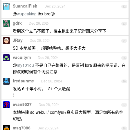
SuancaiFish
Dec 26, 2024
32
@
wupeaking
thx bro🥴
gdrk
Dec 26, 2024
33
看到这个立马不困了，楼主跑出来了记得回来分享下
JRay
Dec 26, 2024
34
SD 本地部署 ，想要啥整啥。想多大多大
vacuitym
Dec 26, 2024
35
@
my101du
不是自己完整写的，是复制 lora 原来的提示词，在
修改的时候有个词没注意
fredsunme
Dec 26, 2024
36
发帖 6 个半小时，121 个人收藏
！
evan9527
Dec 26, 2024
37
本地搭建 sd webui / comfyui+真实系大模型。满足你所有的性
幻想。
msg7086
Dec 26, 2024
38