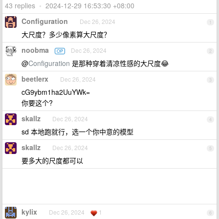
43 replies
•
2024-12-29 16:53:30 +08:00
Configuration
Dec 26, 2024
1
大尺度？多少像素算大尺度？
noobma
Dec 26, 2024
OP
2
@
Configuration
是那种穿着清凉性感的大尺度😂
beetlerx
Dec 26, 2024
3
cG9ybm1ha2UuYWk=
你要这个?
skallz
Dec 26, 2024
4
sd 本地跑就行，选一个你中意的模型
skallz
Dec 26, 2024
5
要多大的尺度都可以
kylix
Dec 26, 2024
1
6