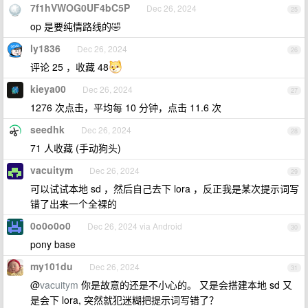
7f1hVWOG0UF4bC5P
Dec 26, 2024
25
op 是要纯情路线的🤣
ly1836
Dec 26, 2024
26
评论 25 ，收藏 48
kieya00
Dec 26, 2024
27
1276 次点击，平均每 10 分钟，点击 11.6 次
seedhk
Dec 26, 2024
28
71 人收藏 (手动狗头)
vacuitym
Dec 26, 2024
29
可以试试本地 sd ，然后自己去下 lora ，反正我是某次提示词写
错了出来一个全裸的
0o0o0o0
Dec 26, 2024 via Android
30
pony base
my101du
Dec 26, 2024
31
@
vacuitym
你是故意的还是不小心的。 又是会搭建本地 sd 又
是会下 lora, 突然就犯迷糊把提示词写错了？