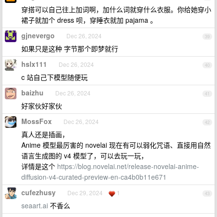
穿搭可以自己往上加词啊，加什么词就穿什么衣服。你给她穿小
裙子就加个 dress 呗，穿睡衣就加 pajama 。
gjnevergo
Dec 26, 2024
39
如果只是这种 字节那个即梦就行
hslx111
Dec 26, 2024
40
c 站自己下模型随便玩
baizhu
Dec 26, 2024
41
好家伙好家伙
MossFox
Dec 26, 2024
42
真人还是插画，
Anime 模型最厉害的 novelai 现在有可以弱化咒语、直接用自然
语言生成图的 v4 模型了，可以去玩一玩，
详情是这个
https://blog.novelai.net/release-novelai-anime-
diffusion-v4-curated-preview-en-ca4b0b11e671
cufezhusy
Dec 29, 2024
1
43
seaart.ai
不香么