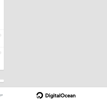
7
8
ge