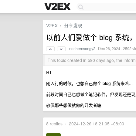
V2EX
分享发现
›
以前人们爱做个 blog 系
northernsongy2
·
Dec 26, 2024
· 2592 v
This topic created in 590 days ago, the info
RT
刚入行的时候，也想自己做个 blog 系统来着...
前段时间自己也想做个笔记软件，但发现还是现成
敬佩那些想做就做的开发者嘛
8 replies
•
2024-12-26 18:21:05 +08:00