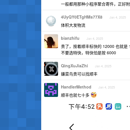
一般都用那种小程序聚合寄件，正好附
4UyQY0ETgHMs77X8
Jan 4, 2025
体积大发物流
bianzhifu
Jan 4, 2025
贵了，按着顺丰标快的 12000 也就是 10
不要选特快，特快怕是按 6000
QingXuJiaZhi
Jan 4, 2025
嫌菜鸟贵可以找顺丰
HandlerMethod
Jan 4, 2025
顺丰也就七十多