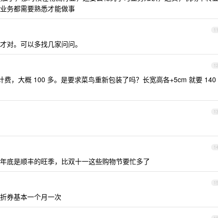
业务都需要熟悉才能做事
1
才对。可以多找几家问问。
1
g 计费，大概 100 多。是要求菜鸟重新包装了吗？长宽高各+5cm 就要 140
1
1
年底是顺丰的旺季，比双十一这些购物节要忙多了
1
折券基本一个月一次