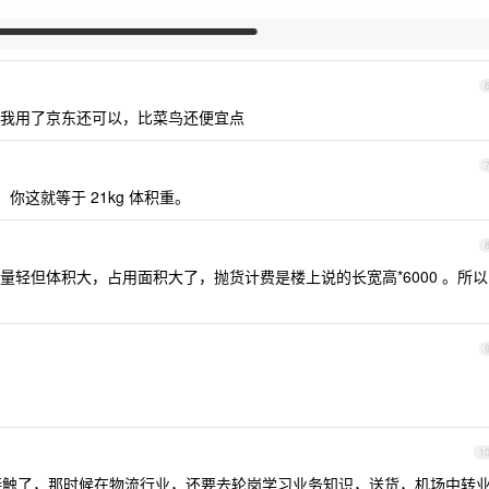
我用了京东还可以，比菜鸟还便宜点
kg ，你这就等于 21kg 体积重。
轻但体积大，占用面积大了，抛货计费是楼上说的长宽高*6000 。所以
1
触了，那时候在物流行业，还要去轮岗学习业务知识，送货，机场中转