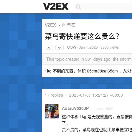
V2EX
问与答
›
菜鸟寄快递要这么贵么？
COW
·
Jan 4, 2025
· 3365 views
This topic created in 581 days ago, the info
1kg 不到的东西，体积 65cm
30cm
65cm ，
17 replies
•
2025-01-07 15:24:27 +08:00
AoEiuV020JP
Jan 4, 2025
这种体积 1kg 是无视重量的，直
了，
贵不贵的，菜鸟现在也就比顺丰便宜吧，