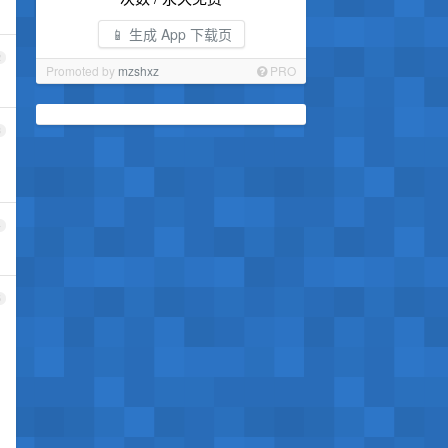
📱 生成 App 下载页
2
Promoted by
mzshxz
PRO
3
4
5