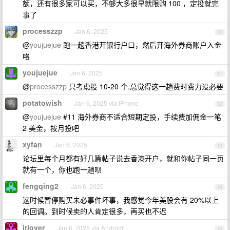
额，还有很多家可以买，不够大多很早就限购 100 ，定投就完
事了
processzzp
Jan 6, 2025
10
@
youjuejue
跑一趟香港开银行户口，然后开海外券商账户入金
咯
youjuejue
Jan 6, 2025
11
@
processzzp
只考虑投 10-20 个,总觉得这一趟费时费力没必要
potatowish
Jan 6, 2025 via iPhone
12
@
youjuejue
#11 海外券商不适合短期定投，手续费加佣金一笔
2 美金，按月投吧
xyfan
Jan 6, 2025
13
论坛里每个月都有好几篇帖子说去香港开户，就和你帖子同一页
就有一个，你也跑一趟呗
fengqing2
Jan 6, 2025
14
这时候暂停购买未必事件坏事，我感觉今年美股会有 20%以上
的回调。到时候卖的人肯定很多，再买也不迟
itlover
Jan 6, 2025 via Android
15