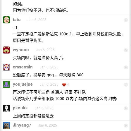
的洞。
因为他们搞不好，也不想搞好。
tatu
Jan 6, 2025
4
+1
一直在定投广发纳斯达克 100etf ，早上收到消息说扣款失败，
原因是暂停购买。
wyhooo
Jan 6, 2025
5
买场内呗，就是溢价太高了。
eraserrain
Jan 6, 2025
6
没额度了，换华安 qqq ，每天限购 300
youjuejue
Jan 6, 2025
4
7
再次印证不可能三角 普通人 好事 不排队
话说场外几乎全部限额 1000 以内了.场内溢价这么高,咋办
pkoukk
Jan 6, 2025
8
上周的定投都没投进去
Jinyang7
Jan 6, 2025
9