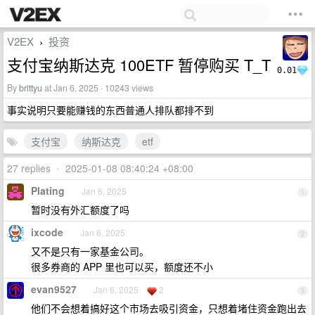
V2EX
投资
›
支付宝纳斯达克 100ETF 暂停购买 T_T
0.01
By
brittyu
at Jan 6, 2025 · 10243 views
事实说明只要能赚钱的东西普通人排队都排不到
支付宝
纳斯达克
etf
27 replies
•
2025-01-08 08:40:24 +08:00
Plating
Jan 6, 2025
1
暂时没有外汇额度了吗
ixcode
Jan 6, 2025
2
又不是只有一家基金公司。
很多券商的 APP 里也可以买，额度还不小
evan9527
Jan 6, 2025
2
3
他们不会想着搞好这个市场去吸引资金，只想着堵住资金跑出去