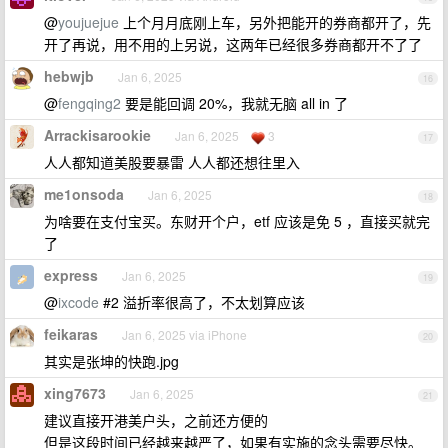
@
youjuejue
上个月月底刚上车，另外把能开的券商都开了，先
开了再说，用不用的上另说，这两年已经很多券商都开不了了
hebwjb
Jan 6, 2025
16
@
fengqing2
要是能回调 20%，我就无脑 all in 了
Arrackisarookie
Jan 6, 2025
3
17
人人都知道美股要暴雷 人人都还想往里入
me1onsoda
Jan 6, 2025
18
为啥要在支付宝买。东财开个户，etf 应该是免 5 ，直接买就完
了
express
Jan 6, 2025
19
@
ixcode
#2 溢折率很高了，不太划算应该
feikaras
Jan 6, 2025 via iPhone
20
其实是张坤的快跑.jpg
xing7673
Jan 6, 2025
21
建议直接开港美户头，之前还方便的
但是这段时间已经越来越严了，如果有实施的念头需要尽快。