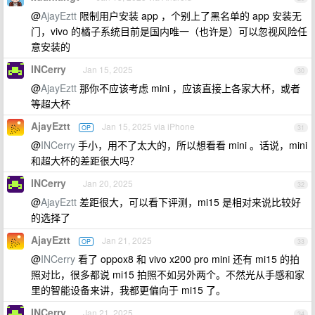
@
AjayEztt
限制用户安装 app ，个别上了黑名单的 app 安装无
门，vivo 的橘子系统目前是国内唯一（也许是）可以忽视风险任
意安装的
INCerry
Jan 15, 2025
30
@
AjayEztt
那你不应该考虑 mini ，应该直接上各家大杯，或者
等超大杯
AjayEztt
Jan 15, 2025 via iPhone
OP
31
@
INCerry
手小，用不了太大的，所以想看看 mini 。话说，mini
和超大杯的差距很大吗？
INCerry
Jan 20, 2025
32
@
AjayEztt
差距很大，可以看下评测，mi15 是相对来说比较好
的选择了
AjayEztt
Jan 21, 2025
OP
33
@
INCerry
看了 oppox8 和 vivo x200 pro mini 还有 mi15 的拍
照对比，很多都说 mi15 拍照不如另外两个。不然光从手感和家
里的智能设备来讲，我都更偏向于 mi15 了。
INCerry
Jan 21, 2025
34