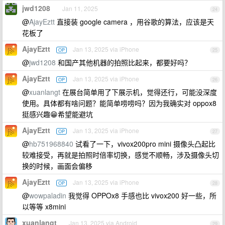
jwd1208
Jan 11, 2025
24
@
AjayEztt
直接装 google camera ，用谷歌的算法，应该是天
花板了
AjayEztt
Jan 13, 2025 via iPhone
OP
25
@
jwd1208
和国产其他机器的拍照比起来，都要好吗？
AjayEztt
Jan 13, 2025 via iPhone
OP
26
@
xuanlangt
在展台简单用了下展示机，觉得还行，可能没深度
使用。具体都有啥问题？能简单唠唠吗？因为我确实对 oppox8
挺感兴趣😁希望能避坑
AjayEztt
Jan 13, 2025 via iPhone
OP
27
@
hb751968840
试看了一下，vivox200pro mini 摄像头凸起比
较难接受，再就是拍照时倍率切换，感觉不顺畅，涉及摄像头切
换的时候，画面会偏移
AjayEztt
Jan 13, 2025 via iPhone
OP
28
@
wowpaladin
我觉得 OPPOx8 手感也比 vivox200 好一些，所
以等等 x8mini
xuanlangt
Jan 13, 2025 via Android
29