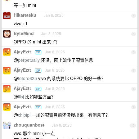
等一加 mini
Hikareteku
Jan 8, 2025
4
vivo +1
ByteMind
Jan 8, 2025
5
OPPO 的 mini 出来了？
AjayEztt
Jan 8, 2025
OP
6
@
perpetually
还没，网上流传了配置信息
AjayEztt
Jan 8, 2025
OP
7
@
totoro625
vivo 的系统要比 OPPO 的好一些？
AjayEztt
Jan 8, 2025
OP
8
@
lllsj
比如哪些方面？
AjayEztt
Jan 8, 2025
OP
9
@
chipipi
一加的配置目前还没爆出来，有消息了？
zhouquanbest
Jan 8, 2025
10
vivo 那个 mini 小一点