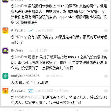
@
AjayEztt
虽然抠细节参数上 mi15 拍照不如其他的两个，但是
实际差距没有那么大，拍拍风景，发朋友圈已经非常足够。 另
外看你有没有出国游玩的需求，oppo vivo 频段阉割比较狠，很
多 5g 频段都没有
AjayEztt
Jan 21, 2025
OP
35
@
INCerry
没有出国的需求，如果是这样的话，那真的可以考虑
mi15 了
INCerry
Jan 22, 2025
36
@
AjayEztt
嗯嗯 如果对于超声波指纹 usb3.0 之类的没有需求的
话，那也可以考虑下其它家了，我选 mi 主要觉得影像差距没那
么大，没必要为了一点影像放弃其它东西
andykuen959595
Jan 28, 2025
37
大佬 最后买了 finx x8 没
AjayEztt
Jan 31, 2025 via iPhone
OP
38
@
andykuen959595
在京东买了 x8 ，体验了几天，感觉还是尺
寸略大，给家里人用了，我准备再等等 x8mini