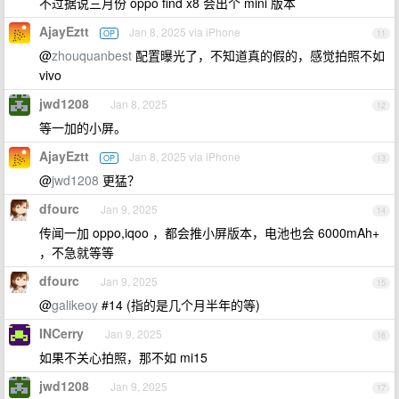
不过据说三月份 oppo find x8 会出个 mini 版本
AjayEztt
Jan 8, 2025 via iPhone
OP
11
@
zhouquanbest
配置曝光了，不知道真的假的，感觉拍照不如
vivo
jwd1208
Jan 8, 2025
12
等一加的小屏。
AjayEztt
Jan 8, 2025 via iPhone
OP
13
@
jwd1208
更猛？
dfourc
Jan 9, 2025
14
传闻一加 oppo,iqoo ，都会推小屏版本，电池也会 6000mAh+
，不急就等等
dfourc
Jan 9, 2025
15
@
galikeoy
#14 (指的是几个月半年的等)
INCerry
Jan 9, 2025
16
如果不关心拍照，那不如 mi15
jwd1208
Jan 9, 2025
17