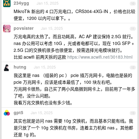
234ygg
Jan 15, 2025
10
MikroTik 新出的 4 口万兆电口，CRS304-4XG-IN ，价格也比较
便宜，1200 以内可以拿下。。
povsister
Jan 15, 2025
11
万兆电真的太热了。而且功耗高，AC AP 建议保持 2.5G 就行。
nas 办公用可以考虑 10G ，光或者电都可以，现在 10G SFP +
2.5G 口的交换机很多也很便宜，按需选择光电模块就行。
比如 acwifi 前两天拆的这款
https://www.acwifi.net/30183.html
hutng
Jan 15, 2025
12
我这里是 nas （组装的 pc ） pcie 插万兆网卡，电脑也是装的
pcie 万兆网卡，应该是成本最低了，100 块左右吧。
万兆网卡很热，自己买了两小风扇捆到网卡上，目前用了一年多
了吧，没什么问题。
我看万兆交换机也没有多少钱。
gpt5
Jan 15, 2025
13
其实也就是访问 nas 需要 10g 交换机，而且基本只能有线。我
是只放了一个 10g 交换机在书房，连着主力机和 nas 。其他都
还是 1g 的。