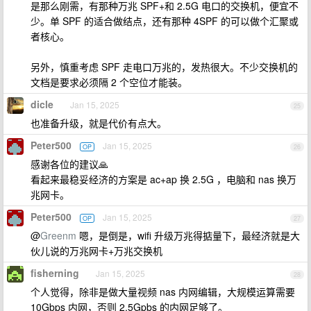
是那么刚需，有那种万兆 SPF+和 2.5G 电口的交换机，便宜不
少。单 SPF 的适合做结点，还有那种 4SPF 的可以做个汇聚或
者核心。
另外，慎重考虑 SPF 走电口万兆的，发热很大。不少交换机的
文档是要求必须隔 2 个空位才能装。
dicle
Jan 15, 2025
25
也准备升级，就是代价有点大。
Peter500
Jan 15, 2025
OP
26
感谢各位的建议🙏
看起来最稳妥经济的方案是 ac+ap 换 2.5G ，电脑和 nas 换万
兆网卡。
Peter500
Jan 15, 2025
OP
27
@
Greenm
嗯，是倒是，wifi 升级万兆得掂量下，最经济就是大
伙儿说的万兆网卡+万兆交换机
fisherning
Jan 15, 2025
28
个人觉得，除非是做大量视频 nas 内网编辑，大规模运算需要
10Gbps 内网，否则 2.5Gpbs 的内网足够了。