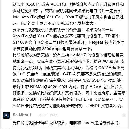
话买个 X550T1 或者 AQC113 （稍微麻烦点要自己升级固件和
驱动避免断流）。软路由的万兆网卡如果要电口的话一定要买
Intel X550T2 或者 X710T4 ，X540T 哪怕加了风扇也会自己过
热，PC 的网卡尽力不要买 AQC107 发热太大。
要不要万兆交换机主要取决于设备数量，如果设备少一块
X550T2 或者 X710T4 能搞定就不需要再加设备了。TP 那个
ST1008 会自己烧接口而且很吵最好避开，Netgear 较老的型号
不支持自动协商 2500Mbps 也需要留意一下。
比较难解决的是无线，没有支持 320MHZ 的设备的话理论带宽
就那么一点，实际有效带宽衰减还特别严重，就算 AC 和 AP 支
持万兆也没啥用。网线其实不用太担心，合格的 CAT5E 短距离
跑 10G 只会有一点点衰减，CAT6A 只要不是太远完全没问题。
如果对高性能网络存储有需求（前提是 NAS SSD 化带宽足够）
最好上带 RDMA 的 40G/100G 内网，有了 RDMA 之后体验会
好很多，交换机比较好解决方案有很多，网卡比较麻烦，主要是
现在的 MSDT 主板基本没有额外的 PCI-E ×8 （要么是×4 ，要
么和显卡抢带宽还有可能影响显卡散热），HEDT 又有各种坑。
ScjMitsui
Jan 15, 2025
9
光口的万兆网卡洋垃圾比较多，电脑和 nas 直连是最省事的。