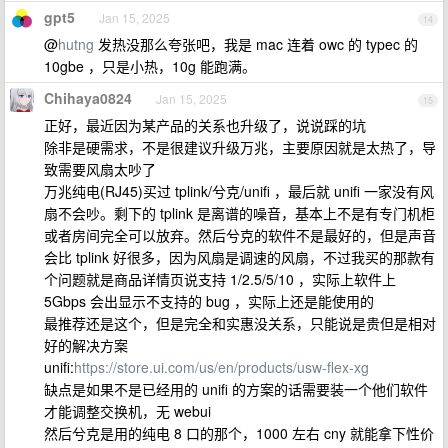
gpt5
Jan 15, 2025
14
@
hutng
发热没那么夸张吧，我是 mac 连着 owc 的 typec 的
10gbe ，只是小热，10g 能跑满。
Chihaya0824
Jan 15, 2025
15
正好，最近因为某产品的关系也升级了，说说踩的坑
除非是硬需求，不是很建议升级万兆，主要原因就是太热了，导
致需要风扇太吵了
万兆纯电(RJ45)买过 tplink/兮克/unifi ，最后就 unifi 一家没有风
扇不会吵。剩下的 tplink 是离谱的噪音，基本上不是有专门机柜
或者房间完全可以放弃。然后兮克的软件不是最好的，但是声音
会比 tplink 好很多，因为风扇是调速的风扇，不过我买的那款有
个问题就是商品详情页说支持 1/2.5/5/10 ，实际上软件上
5Gbps 会出显示不支持的 bug ，实际上还是能使用的
最推荐还是这个，但是完全和实惠没关系，只能说是贵但是相对
好的解决方案
unifi:
https://store.ui.com/us/en/products/usw-flex-xg
缺点是如果不是已经用的 unifi 的方案的话需要装一个他们软件
才能调整交换机，无 webui
然后兮克是用的纯电 8 口的那个，1000 左右 cny 就能拿下性价