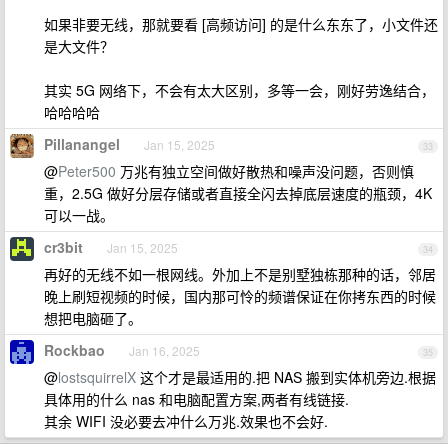
如果非要无线，那就要看 [高频访问] 的是什么东东了，小文件还
是大文件？
其实 5G 网络下，不会有太大区别，多等一会，刚好劳逸结合，
哈哈哈哈
Pillanangel
Jan 15, 2025
33
@
Peter500
万兆有独立空间做好散热和噪声没问题，否则慎
重，2.5G 做好分层存储或者直接全闪去掉底层速度的瓶颈，4K
可以一战。
cr3bit
Jan 15, 2025
34
再好的无线不如一根网线。外加上不是别墅独栋那种的话，邻居
晚上刷短视频的时候，国内那可怜的频谱保证在你拷东西的时候
想把电脑砸了。
Rockbao
Jan 16, 2025
35
@
lostsquirrelX
这个才是最适用的.把 NAS 搬到实体机旁边.根据
具体用的什么 nas 和电脑配置方案,两者有线链接.
其余 WIFI 没必要去冲什么万兆.效果也不会好.