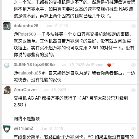
之一个光、电都有的交换机是少不了的。然后是机械硬盘速度远
远不到万兆水平，如果真需要那么高的速率常规机械盘 NAS 应
该是做不到，再算上两个固态的钱就已经几千块了。
dalaoshu25
Jan 15, 2025
5
@
Peter500
一千多块钱买一个 8 口万兆交换机就搞定的事情，
就这么简单。其他机器自带万兆网卡的最好，没有就去闲鱼买一
块插上，实在买不起万兆的也可以先用 2.5G 的对付一下。没有
你说的那些有的没的。
3L99FY8Topz9608o
Jan 15, 2025 via iPhone
2
6
@
dalaoshu25
#1 自来熟还是自以为是？我看你两者都占，一边
凉快去，没有礼貌的家伙
ZeroClover
Jan 15, 2025
7
交换机 AC AP 都换万兆的就行了（ AP 目前大部分只升级到
2.5G ）
网线不是瓶颈
wi11iamZ
Jan 15, 2025
8
有线部分简单，软路由配个万兆网卡，PC 如果主板没有自带的