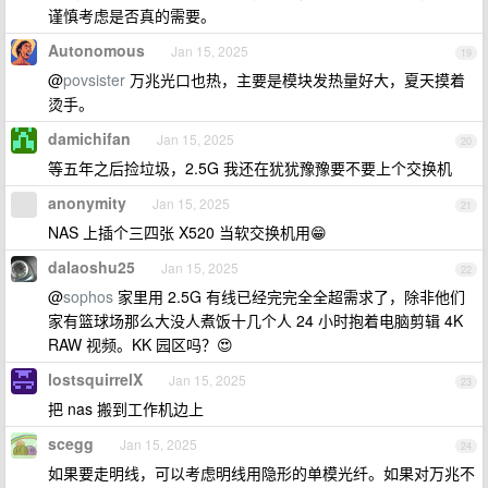
谨慎考虑是否真的需要。
Autonomous
Jan 15, 2025
19
@
povsister
万兆光口也热，主要是模块发热量好大，夏天摸着
烫手。
damichifan
Jan 15, 2025
20
等五年之后捡垃圾，2.5G 我还在犹犹豫豫要不要上个交换机
anonymity
Jan 15, 2025
21
NAS 上插个三四张 X520 当软交换机用😁
dalaoshu25
Jan 15, 2025
22
@
sophos
家里用 2.5G 有线已经完完全全超需求了，除非他们
家有篮球场那么大没人煮饭十几个人 24 小时抱着电脑剪辑 4K
RAW 视频。KK 园区吗？😍
lostsquirrelX
Jan 15, 2025
23
把 nas 搬到工作机边上
scegg
Jan 15, 2025
24
如果要走明线，可以考虑明线用隐形的单模光纤。如果对万兆不