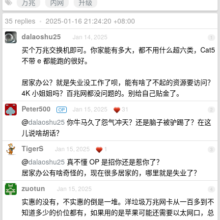
万兆
内网
升级
35 replies
•
2025-01-16 21:24:20 +08:00
dalaoshu25
Jan 14, 2025
1
买个万兆交换机即可。你家能有多大，都不用什么超六类，Cat5
不带 e 都能跑的很好。
居家办公？就是失业没工作了呗，能有啥了不起的资源要访问？
4K 小姐姐吗？百兆网都没问题的。别给自己贴金了。
Peter500
Jan 15, 2025
31
OP
2
@
dalaoshu25
你牛马久了怨气冲天？还是脑子被驴踢了？在这
儿说啥胡话？
TigerS
Jan 15, 2025
1
3
@
dalaoshu25
真不懂 OP 是招你还是惹你了？
居家办公有啥奇怪的，现在很多居家的，哪里就是失业了？
zuotun
Jan 15, 2025
4
实惠的没有，不实惠的倒是一堆。洋垃圾万兆网卡从一百多到不
知道多少的价位都有，如果用的是苹果可能还需要以太网口，总