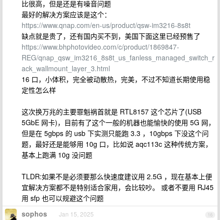
比很高，但是还是有噪音问题
最好的解决方案应该是这个：
https://www.qnap.com/en-us/product/qsw-im3216-8s8t
缺点就是贵了，还有国内买不到，美国下面这里已经预售了
https://www.bhphotovideo.com/c/product/1869847-
REG/qnap_qsw_im3216_8s8t_us_fanless_managed_switch_r
ack_wallmount_layer_3.html
16 口，小体积，完全被动散热，完美，不过不知道长期使用稳
定性怎么样
这次换万兆的主要罪魁祸首就是 RTL8157 这个芯片了(USB
5GbE 网卡)，目前有了这个一般的机器也能愉快的使用 5G 网，
但是在 5gbps 的 usb 下实测只能跑 3.3 ，10gbps 下没这个问
题，最好还是能够用 10g 口，比如说 aqc113c 这种传统方案，
基本上跑满 10g 没问题
TLDR:如果不是必须要那么快速度建议用 2.5G ，现在基本上便
宜解决方案都不是特别适合家用，会比较吵。 或者不要用 RJ45
用 sfp 也可以规避这个问题
sophos
Jan 15, 2025
16