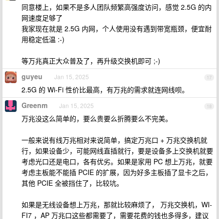
同意楼上，如果不是多人团队频繁高强度访问，感觉 2.5G 的内
网速度足够了
我家现在就是 2.5G 内网，个人使用没有遇到带宽瓶颈，便宜耐
用稳定低温 :-)
等万兆真正大众普及了，再升级交换机即可 ;-)
guyeu
Jan 15, 2025
17
2.5G 的 Wi-Fi 性价比最高，有万兆的需求就连网线呗。
Greenm
Jan 15, 2025
18
万兆没这么简单的，要么贵要么折腾要么不完美。
一般来说有线万兆相对来说简单，搞定万兆口 + 万兆交换机就
行，如果设备少，可能网线直插就行，要是设备多上交换机就要
考虑光口还是电口，各有优劣。如果是家用 PC 想上万兆，就要
考虑主板能不能插 PCIE 的扩展，因为好多主板插了显卡之后，
其他 PCIE 全被挡住了，比较坑。
如果是无线设备想上万兆，那就比较麻烦了， 万兆交换机，WI-
FI7 ，AP 万兆口这些都需要了，需要花费的钱也多得多，建议