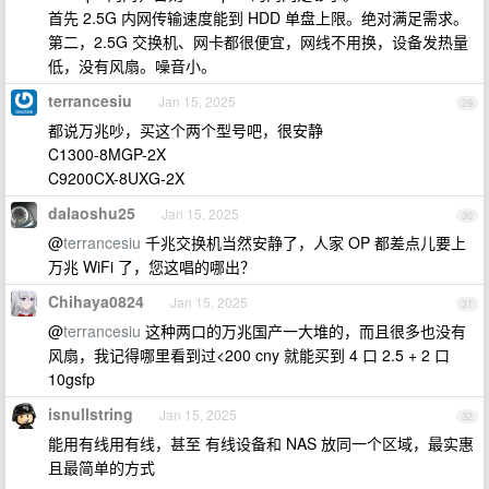
首先 2.5G 内网传输速度能到 HDD 单盘上限。绝对满足需求。
第二，2.5G 交换机、网卡都很便宜，网线不用换，设备发热量
低，没有风扇。噪音小。
terrancesiu
Jan 15, 2025
29
都说万兆吵，买这个两个型号吧，很安静
C1300-8MGP-2X
C9200CX-8UXG-2X
dalaoshu25
Jan 15, 2025
30
@
terrancesiu
千兆交换机当然安静了，人家 OP 都差点儿要上
万兆 WiFi 了，您这唱的哪出？
Chihaya0824
Jan 15, 2025
31
@
terrancesiu
这种两口的万兆国产一大堆的，而且很多也没有
风扇，我记得哪里看到过<200 cny 就能买到 4 口 2.5 + 2 口
10gsfp
isnullstring
Jan 15, 2025
32
能用有线用有线，甚至 有线设备和 NAS 放同一个区域，最实惠
且最简单的方式