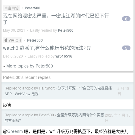
自言自语
•
Peter500
现在网络泄密太严重，一密走江湖的时代已经不行
8
了
May 30, 2021 • Lastly replied by
Peter500
 WATCH
•
Peter500
watch3 戴腻了,有什么能玩出花的玩法吗？
5
Dec 6, 2020 • Lastly replied by
wr516516
More topics by Peter500
»
Peter500's recent replies
Replied to a topic by HairShort
分享并开源一个自己写的电视直播
2 月 18
›
日
APP - WebView 电视
厉害
Replied to a topic by Peter500
全屋升级万兆内网有什么实惠
2025 年 1 月 15
›
日
的方案吗？
@
Greenm
嗯，是倒是，wifi 升级万兆得掂量下，最经济就是大伙儿