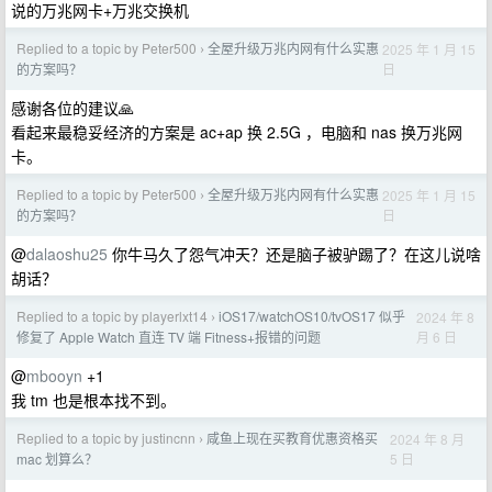
说的万兆网卡+万兆交换机
Replied to a topic by Peter500
全屋升级万兆内网有什么实惠
2025 年 1 月 15
›
日
的方案吗？
感谢各位的建议🙏
看起来最稳妥经济的方案是 ac+ap 换 2.5G ，电脑和 nas 换万兆网
卡。
Replied to a topic by Peter500
全屋升级万兆内网有什么实惠
2025 年 1 月 15
›
日
的方案吗？
@
dalaoshu25
你牛马久了怨气冲天？还是脑子被驴踢了？在这儿说啥
胡话？
Replied to a topic by playerlxt14
iOS17/watchOS10/tvOS17 似乎
2024 年 8
›
月 6 日
修复了 Apple Watch 直连 TV 端 Fitness+报错的问题
@
mbooyn
+1
我 tm 也是根本找不到。
Replied to a topic by justincnn
咸鱼上现在买教育优惠资格买
2024 年 8 月
›
5 日
mac 划算么？