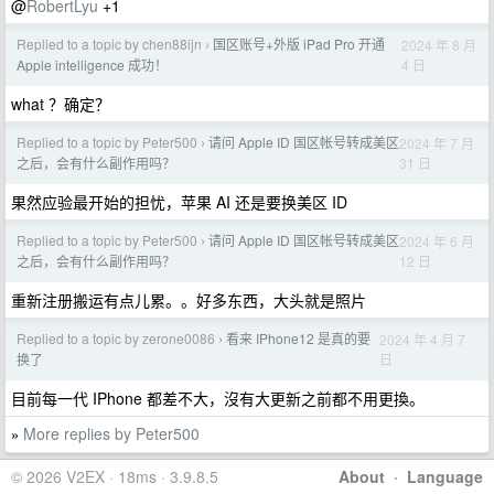
@
RobertLyu
+1
Replied to a topic by chen88ijn
国区账号+外版 iPad Pro 开通
2024 年 8 月
›
4 日
Apple intelligence 成功！
what ？确定？
Replied to a topic by Peter500
请问 Apple ID 国区帐号转成美区
2024 年 7 月
›
31 日
之后，会有什么副作用吗？
果然应验最开始的担忧，苹果 AI 还是要换美区 ID
Replied to a topic by Peter500
请问 Apple ID 国区帐号转成美区
2024 年 6 月
›
12 日
之后，会有什么副作用吗？
重新注册搬运有点儿累。。好多东西，大头就是照片
Replied to a topic by zerone0086
看来 IPhone12 是真的要
2024 年 4 月 7
›
日
换了
目前每一代 IPhone 都差不大，沒有大更新之前都不用更換。
More replies by Peter500
»
© 2026 V2EX · 18ms · 3.9.8.5
About
·
Language