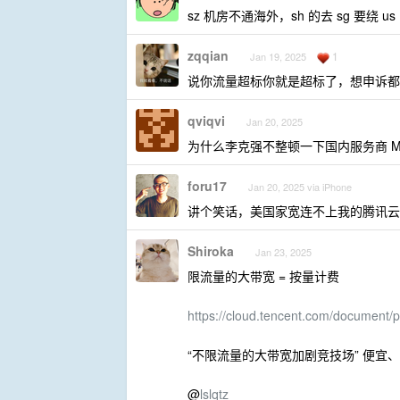
sz 机房不通海外，sh 的去 sg 要绕 
zqqian
1
Jan 19, 2025
说你流量超标你就是超标了，想申诉都
qviqvi
Jan 20, 2025
为什么李克强不整顿一下国内服务商 M
foru17
Jan 20, 2025 via iPhone
讲个笑话，美国家宽连不上我的腾讯云
Shiroka
Jan 23, 2025
限流量的大带宽 = 按量计费
https://cloud.tencent.com/document/
“不限流量的大带宽加剧竞技场” 便宜
@
lslqtz