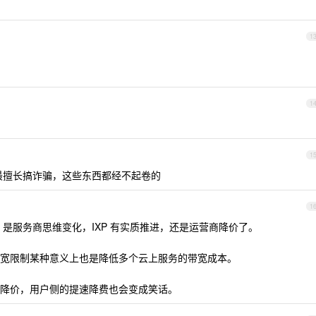
1
1
1
最擅长搞诈骗，这些东西都经不起卷的
1
是服务商思维变化，IXP 有实质推进，还是运营商降价了。
宽限制某种意义上也是降低多个云上服务的带宽成本。
降价，用户侧的提速降费也会变成笑话。