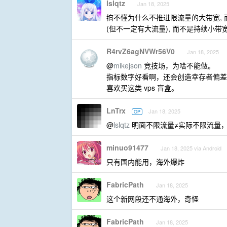
lslqtz
Jan 18, 2025
搞不懂为什么不推进限流量的大带宽,
(但不一定有大流量), 而不是持续小带宽
R4rvZ6agNVWr56V0
Jan 18, 2025
@
mikejson
竞技场，为啥不能做。
指标数字好看啊，还会创造幸存者偏差
喜欢买这类 vps 盲盒。
LnTrx
Jan 18, 2025
OP
@
lslqtz
明面不限流量≠实际不限流量
minuo91477
Jan 18, 2025 via Android
只有国内能用，海外爆炸
FabricPath
Jan 18, 2025
这个新网段还不通海外，奇怪
FabricPath
Jan 18, 2025