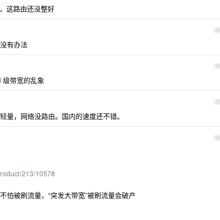
us ，这路由还没整好
2
没有办法
2
 级带宽的乱象
2
轻量，网络没路由。国内的速度还不错。
2
product/213/10578
、不怕被刷流量，“突发大带宽”被刷流量会破产