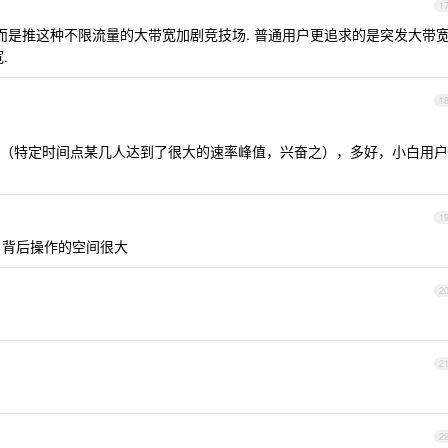
1
 而是推这种不限流量的大带宽加剧竞技场. 普通用户更追求的是突发大带
.
1
（特定时间点某几人达到了很大的速率峰值，兴奋之），多好，小白用户
1
，背后操作的空间很大
2
2
2