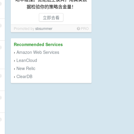
2
据检验你的策略含金量！
立即去看
3
Promoted by
sbsummer
PRO
Recommended Services
4
Amazon Web Services
›
LeanCloud
›
New Relic
›
ClearDB
5
›
6
7