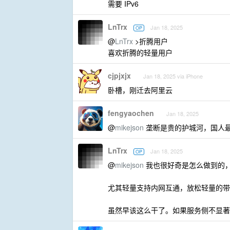
需要 IPv6
LnTrx
Jan 18, 2025
OP
@
LnTrx
>折腾用户
喜欢折腾的轻量用户
cjpjxjx
Jan 18, 2025 via iPhone
卧槽，刚迁去阿里云
fengyaochen
Jan 18, 2025
@
mikejson
垄断是贵的护城河，国人
LnTrx
Jan 18, 2025
OP
@
mikejson
我也很好奇是怎么做到的，
尤其轻量支持内网互通，放松轻量的带
虽然早该这么干了。如果服务侧不显著