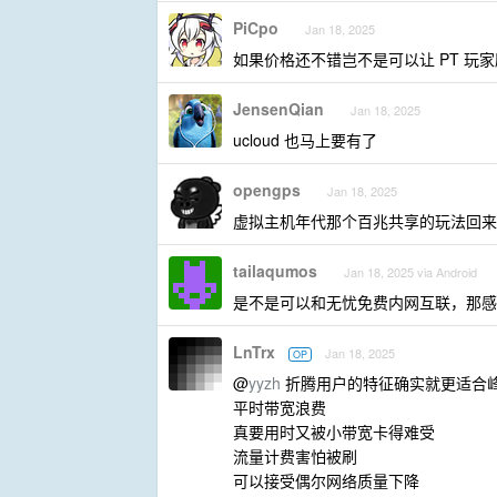
PiCpo
Jan 18, 2025
如果价格还不错岂不是可以让 PT 玩
JensenQian
Jan 18, 2025
ucloud 也马上要有了
opengps
Jan 18, 2025
虚拟主机年代那个百兆共享的玩法回来
tailaqumos
Jan 18, 2025 via Android
是不是可以和无忧免费内网互联，那感
LnTrx
Jan 18, 2025
OP
@
yyzh
折腾用户的特征确实就更适合
平时带宽浪费
真要用时又被小带宽卡得难受
流量计费害怕被刷
可以接受偶尔网络质量下降