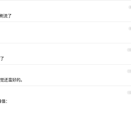
家刷流了
1
了
1
觉还蛮好的。
1
峰值：