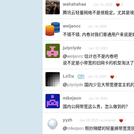
wahahahaa
2
Jan 18, 2025
腾讯云轻量网络不是很稳定。尤其是境外
weijancc
Jan 18, 2025
不错不错, 内卷对我们普通用户来说是
julyclyde
Jan 18, 2025
@
weijancc
估计也不是内卷吧
说不定是小带宽的旧网卡的机型淘汰了
LnTrx
1
Jan 18, 2025
OP
@
julyclyde
国内少见大带宽便宜主机的
mikejson
Jan 18, 2025
国内公网带宽这么贵，怎么做到的？
yyzh
1
Jan 18, 2025 via Android
@
mikejson
照抄隔壁的轻量搞带宽竞技场