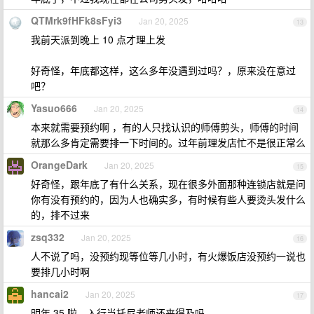
QTMrk9fHFk8sFyi3
Jan 20, 2025
13
我前天派到晚上 10 点才理上发
好奇怪，年底都这样，这么多年没遇到过吗？，原来没在意过
吧？
Yasuo666
Jan 20, 2025
14
本来就需要预约啊 ，有的人只找认识的师傅剪头，师傅的时间
就那么多肯定需要排一下时间的。过年前理发店忙不是很正常么
OrangeDark
Jan 20, 2025
15
好奇怪，跟年底了有什么关系，现在很多外面那种连锁店就是问
你有没有预约的，因为人也确实多，有时候有些人要烫头发什么
的，排不过来
zsq332
Jan 20, 2025
16
人不说了吗，没预约现等位等几小时，有火爆饭店没预约一说也
要排几小时啊
hancai2
Jan 20, 2025
17
明年 35 啦，入行当托尼老师还来得及吗