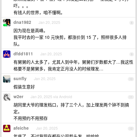
吓。。。
有钱人的世界，咱不懂啊。
dna1982
Jan 20, 2025
8
因为现在是高峰。
我平时去的一家 10 元快剪，都涨价到 15 了，照样很多人排
队。
dfdd1811
Jan 20, 2025
9
有舅舅的人太多了，尤其人到中年，舅舅们岁数都大了…我这性
格要不是舅舅多，我肯定正月没人的时候理发…
sunfly
Jan 20, 2025
10
假装生意好
w2er
Jan 20, 2025 via Android
11
胡同里大爷的理发档口，排了三个人，加上理发两个钟不到搞
定。
不用预约不用预存
afeiche
Jan 20, 2025
12
年底了，不过我现在都在公司剪头发，哈哈哈