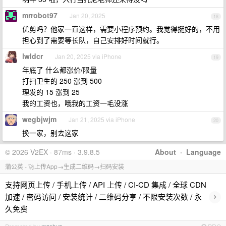
mrrobot97
Jan 20, 2025
18
优剪吗？他家一直这样，需要小程序预约。我觉得挺好的，不用
担心到了需要等长队，自己安排好时间就行。
lwldcr
Jan 20, 2025 via iPhone
19
年底了 什么都涨价/限量
打扫卫生的 250 涨到 500
理发的 15 涨到 25
我的工资也，哦我的工资一毛没涨
wegbjwjm
Jan 21, 2025 via iPhone
20
换一家，别去这家
© 2026 V2EX · 87ms · 3.9.8.5
About
·
Language
蒲公英 - 🚀上传App→生成二维码→扫码安装
支持网页上传 / 手机上传 / API 上传 / CI-CD 集成 / 全球 CDN
›
加速 / 密码访问 / 安装统计 / 二维码分享 / 不限安装次数 / 永
久免费