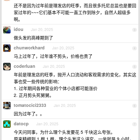
还不是因为过年前是理发店的旺季，而且很多托尼总监也是要回
家过年的~~~它们基本不可能一直工作到除夕，自然人超级多
啊。
idou
Jan 20, 2025
3
做头发的高峰期到了
chunworkhard
Jan 20, 2025
4
马上过年了，过年谁不剪头，价格也贵了
coderluan
Jan 20, 2025
5
年前是理发店的旺季，抛开人口流动和客观需求的变化，其实这
事也受一些传统的影响：
1. 过年期间各种营业的个体小店都可能涨价
2. 正月剪头死舅舅。
tomatocici2333
Jan 20, 2025
6
因为过年了。。
datocp
Jan 20, 2025
7
今天问同事，为什么理个头发要花 5 千块这么夸张。
原来精细到 1 根 1 根，理个头发这么讲究。一坐就是 9 小时，