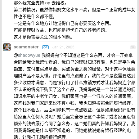
那么我完全支持 op 去维权。
第二种情况，虽然你妈妈文化水平不高，但是一个正常的成年女
性也不是什么都不懂，
一定是有什么地方让她觉得自己有必要买这个东西。
可能是理财收益，也可能是担忧自己的养老问题。
这才是你需要关注的根本问题。
seamonster
Jan 21, 2025
OP
34
@
shadowyue
我妈妈完全不知道这是什么东西，才会一开始拿
合同给我让我帮忙看的，我自己的理财知识有限，也只是平时余
额宝、支付宝买点基金、买点黄金之类的经验，对于这种保险类
理财产品不是太懂。评论里有点跑偏了，我的点不是说需要达到
多少收益才满意，而是银行用了什么推销方式才让我妈妈连字都
不认识的情况下购买了这个产品，我妈妈就是一个普普通通的低
知识水平的中老年妇女，我们家庭也是一个低收入的普通家庭，
这笔钱对我们家庭来说不算小钱，我也知道按照合同履行缴存，
这个钱不会丢，后面可能也有一点点收益，但是如果我妈妈没有
给家里人任何人说呢？她后面完全忘记这个事情了或者家里没有
额外的钱去履行合同了怎么办，这个她们真的告知我妈妈了，我
问我妈妈她是什么都不知道的，问她她就说她有银行经理的电
话，让我打电话问银行经理。