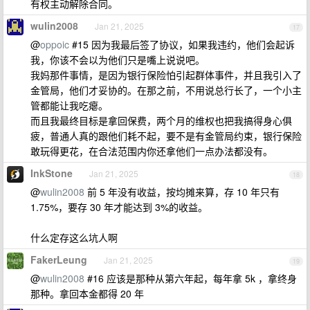
有权主动解除合同。
wulin2008
Jan 21, 2025
17
@
oppoic
#15 因为我最后签了协议，如果我违约，他们会起诉
我，你该不会以为他们只是嘴上说说吧。
我妈那件事情，是因为银行保险怕引起群体事件，并且我引入了
金管局，他们才妥协的。在那之前，不用说总行长了，一个小主
管都能让我吃瘪。
而且我最终目标是拿回保费，两个月的维权也把我搞得身心俱
疲，普通人真的跟他们耗不起，要不是有金管局约束，银行保险
敢玩得更花，在合法范围内你还拿他们一点办法都没有。
InkStone
Jan 21, 2025
18
@
wulin2008
前 5 年没有收益，按均摊来算，存 10 年只有
1.75%，要存 30 年才能达到 3%的收益。
什么定存这么坑人啊
FakerLeung
Jan 21, 2025
19
@
wulin2008
#16 应该是那种从第六年起，每年拿 5k ，拿终身
那种。拿回本金都得 20 年