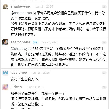
shadowyue
Jan 21, 2025
35
@
seamonster
如果你妈妈完全没懂自己到底买了什么，我十分
支付你去维权，这是欺诈。
另外还是需要关注下老人的内心想法，老年人容易被忽悠买这种
寿险理财，很明显是出于对未来老年生活的担忧，这才给了银行
推销的可乘之机。
seamonster
Jan 21, 2025
OP
36
@
shadowyue
#35 这到不是，她就说哪个银行经理给她说这个
能赚钱，比存定期好之类的，她并不知道这个保险内容，不过这
次我爸发现了过后，我爸和我姐都在指责她，她估计有点心态变
化，我给她打电话会莫名其妙对我发火
lavvrence
Jan 21, 2025
37
这帮寄生虫真恶心。
llldean
Jan 22, 2025
38
都是为了完成任务，能骗一个是一个
问银行要双录视频，告知风险，然后查阅对方是否有相关从业资
质（保险从业资格）。