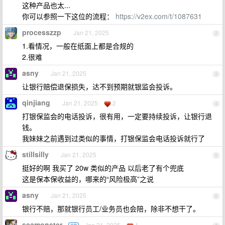
这种产品也太...
你可以参照一下这位的流程：
https://v2ex.com/t/1087631
processzzp
Jan 21, 2025
2
1.看情况，一般在纸面上都是合规的
2.很难
asny
Jan 21, 2025
3
让银行赔偿退保损失，达不到预期就银监会投诉。
qinjiang
Jan 21, 2025
2
4
打银保监会的电话投诉，很有用，一定要持续投诉，让银行退
钱。
我妹妹之前遇到过类似的事情，打银保监会电话投诉就行了
stillsilly
Jan 21, 2025
5
挺好的啊 我买了 20w 类似的产品 以后老了有个兜底
这是保本保收益的，哪来的“风险极高”之说
asny
Jan 21, 2025
6
银行不赔，那就银行员工/业务员也会陪，除非不想干了。
seamonster
Jan 21, 2025
1