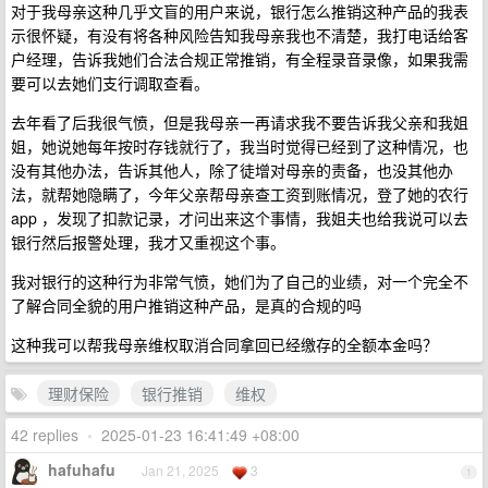
对于我母亲这种几乎文盲的用户来说，银行怎么推销这种产品的我表
示很怀疑，有没有将各种风险告知我母亲我也不清楚，我打电话给客
户经理，告诉我她们合法合规正常推销，有全程录音录像，如果我需
要可以去她们支行调取查看。
去年看了后我很气愤，但是我母亲一再请求我不要告诉我父亲和我姐
姐，她说她每年按时存钱就行了，我当时觉得已经到了这种情况，也
没有其他办法，告诉其他人，除了徒增对母亲的责备，也没其他办
法，就帮她隐瞒了，今年父亲帮母亲查工资到账情况，登了她的农行
app ，发现了扣款记录，才问出来这个事情，我姐夫也给我说可以去
银行然后报警处理，我才又重视这个事。
我对银行的这种行为非常气愤，她们为了自己的业绩，对一个完全不
了解合同全貌的用户推销这种产品，是真的合规的吗
这种我可以帮我母亲维权取消合同拿回已经缴存的全额本金吗？
理财保险
银行推销
维权
42 replies
•
2025-01-23 16:41:49 +08:00
hafuhafu
Jan 21, 2025
3
1