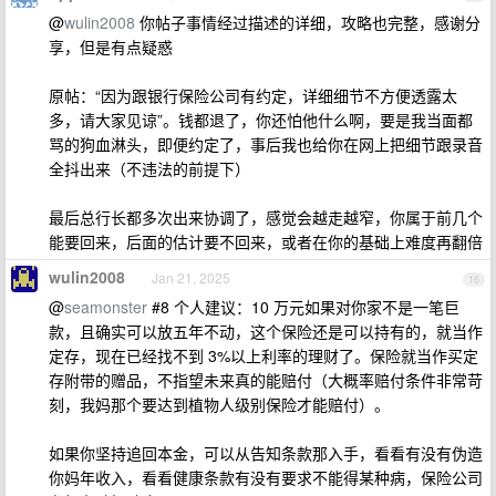
@
wulin2008
你帖子事情经过描述的详细，攻略也完整，感谢分
享，但是有点疑惑
原帖：“因为跟银行保险公司有约定，详细细节不方便透露太
多，请大家见谅”。钱都退了，你还怕他什么啊，要是我当面都
骂的狗血淋头，即便约定了，事后我也给你在网上把细节跟录音
全抖出来（不违法的前提下）
最后总行长都多次出来协调了，感觉会越走越窄，你属于前几个
能要回来，后面的估计要不回来，或者在你的基础上难度再翻倍
wulin2008
Jan 21, 2025
16
@
seamonster
#8 个人建议：10 万元如果对你家不是一笔巨
款，且确实可以放五年不动，这个保险还是可以持有的，就当作
定存，现在已经找不到 3%以上利率的理财了。保险就当作买定
存附带的赠品，不指望未来真的能赔付（大概率赔付条件非常苛
刻，我妈那个要达到植物人级别保险才能赔付）。
如果你坚持追回本金，可以从告知条款那入手，看看有没有伪造
你妈年收入，看看健康条款有没有要求不能得某种病，保险公司