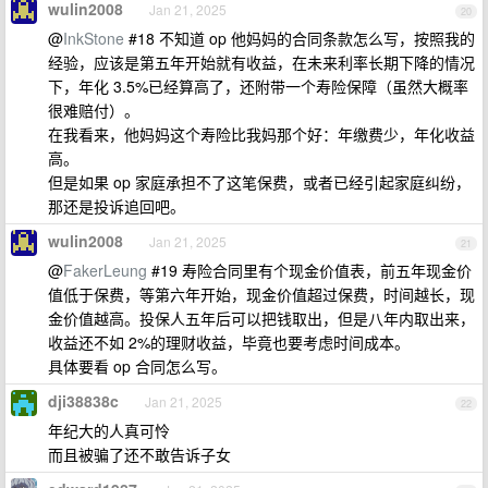
wulin2008
Jan 21, 2025
20
@
InkStone
#18 不知道 op 他妈妈的合同条款怎么写，按照我的
经验，应该是第五年开始就有收益，在未来利率长期下降的情况
下，年化 3.5%已经算高了，还附带一个寿险保障（虽然大概率
很难赔付）。
在我看来，他妈妈这个寿险比我妈那个好：年缴费少，年化收益
高。
但是如果 op 家庭承担不了这笔保费，或者已经引起家庭纠纷，
那还是投诉追回吧。
wulin2008
Jan 21, 2025
21
@
FakerLeung
#19 寿险合同里有个现金价值表，前五年现金价
值低于保费，等第六年开始，现金价值超过保费，时间越长，现
金价值越高。投保人五年后可以把钱取出，但是八年内取出来，
收益还不如 2%的理财收益，毕竟也要考虑时间成本。
具体要看 op 合同怎么写。
dji38838c
Jan 21, 2025
22
年纪大的人真可怜
而且被骗了还不敢告诉子女