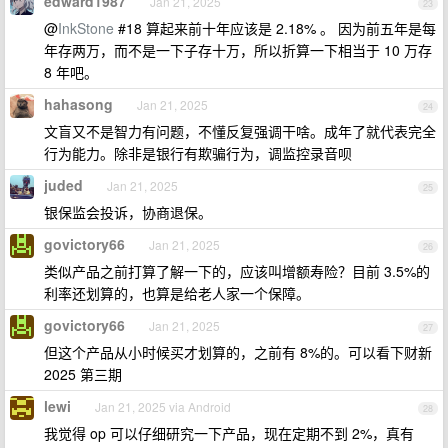
edward1987
Jan 21, 2025
23
@
InkStone
#18 算起来前十年应该是 2.18% 。 因为前五年是每
年存两万，而不是一下子存十万，所以折算一下相当于 10 万存
8 年吧。
hahasong
Jan 21, 2025
24
文盲又不是智力有问题，不懂反复强调干啥。成年了就代表完全
行为能力。除非是银行有欺骗行为，调监控录音呗
juded
Jan 21, 2025
25
银保监会投诉，协商退保。
govictory66
Jan 21, 2025
26
类似产品之前打算了解一下的，应该叫增额寿险？目前 3.5%的
利率还划算的，也算是给老人家一个保障。
govictory66
Jan 21, 2025
27
但这个产品从小时候买才划算的，之前有 8%的。可以看下财新
2025 第三期
lewi
Jan 21, 2025 via Android
28
我觉得 op 可以仔细研究一下产品，现在定期不到 2%，真有