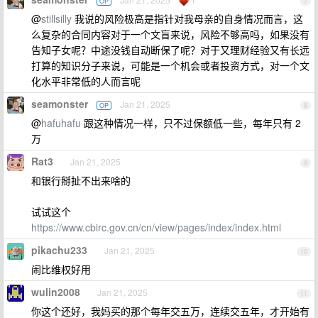
OP
7
@
stillsilly
我说的风险极高是指针对我母亲的自身情况而言，这
么复杂的合同内容对于一个文盲来说，风险不够高吗，如果没有
告知子女呢？中途没钱自动断保了呢？对于又理财经验又有长远
打算的知识分子来说，可能是一个机会或者投资方式，对一个文
化水平非常低的人而言呢
seamonster
Jan 21, 2025
OP
8
@
hafuhafu
跟这种情况一样，只不过保额低一些，每年只有 2
万
Rat3
Jan 21, 2025
9
和银行掰扯不出来啥的
试试这个
https://www.cbirc.gov.cn/cn/view/pages/index/index.html
pikachu233
Jan 21, 2025
10
闹比维权好用
wulin2008
Jan 21, 2025
11
你这个还好，我妈买的那个每年交五万，连续交五年，才开始有