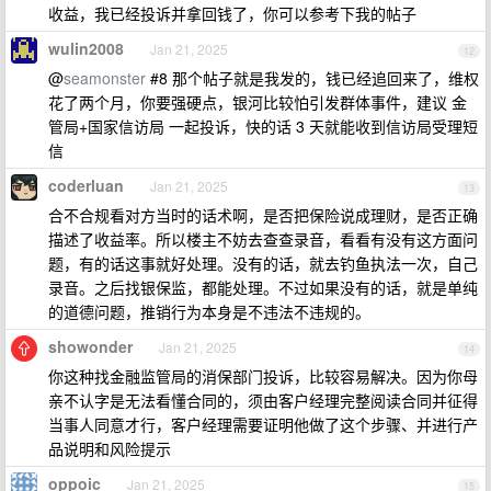
收益，我已经投诉并拿回钱了，你可以参考下我的帖子
wulin2008
Jan 21, 2025
12
@
seamonster
#8 那个帖子就是我发的，钱已经追回来了，维权
花了两个月，你要强硬点，银河比较怕引发群体事件，建议 金
管局+国家信访局 一起投诉，快的话 3 天就能收到信访局受理短
信
coderluan
Jan 21, 2025
13
合不合规看对方当时的话术啊，是否把保险说成理财，是否正确
描述了收益率。所以楼主不妨去查查录音，看看有没有这方面问
题，有的话这事就好处理。没有的话，就去钓鱼执法一次，自己
录音。之后找银保监，都能处理。不过如果没有的话，就是单纯
的道德问题，推销行为本身是不违法不违规的。
showonder
Jan 21, 2025
14
你这种找金融监管局的消保部门投诉，比较容易解决。因为你母
亲不认字是无法看懂合同的，须由客户经理完整阅读合同并征得
当事人同意才行，客户经理需要证明他做了这个步骤、并进行产
品说明和风险提示
oppoic
Jan 21, 2025
15