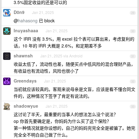
3.5%固定收益的还是可以的
D0n9
Jan 21, 2025
29
@
hahasong
已 block
Inuyashaaa
Jan 21, 2025
30
这个 IRR 没有 3.5%，用 excel 拉个表可以算出来，考虑复利的
话，10 年的 IRR 大概是 2.6%，和定期差不多
shawnsh
Jan 21, 2025 via Android
31
收益太低了，流动性也差，随便买点中低风险的混合理财产品，
有收益也有流动性，风险也很小了
Greendays
Jan 21, 2025
32
当初就应该较真的。客观来说母亲是文盲，应该是看不懂合同文
件的，这种情况下签字了肯定有说法的。
shadowyue
Jan 21, 2025
33
这讨论了半天，最重要的当事人的想法怎么没个说法？
op 你首先要确定是，你妈妈为什么买了这个保险？
第一种情况就是你设想的，自己的妈妈完完全全是被骗了。她完
完全全不明白自己做了什么。