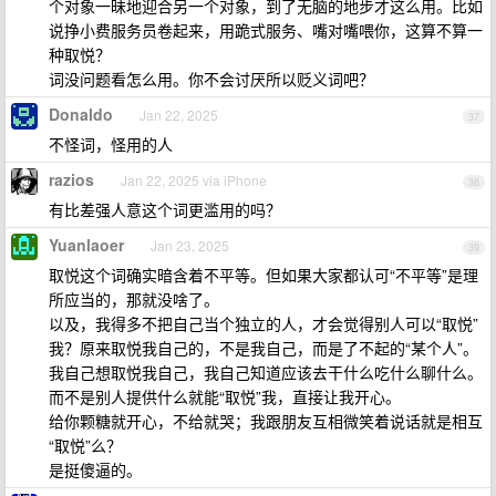
个对象一昧地迎合另一个对象，到了无脑的地步才这么用。比如
说挣小费服务员卷起来，用跪式服务、嘴对嘴喂你，这算不算一
种取悦？
词没问题看怎么用。你不会讨厌所以贬义词吧？
Donaldo
Jan 22, 2025
37
不怪词，怪用的人
razios
Jan 22, 2025 via iPhone
38
有比差强人意这个词更滥用的吗？
Yuanlaoer
Jan 23, 2025
39
取悦这个词确实暗含着不平等。但如果大家都认可“不平等”是理
所应当的，那就没啥了。
以及，我得多不把自己当个独立的人，才会觉得别人可以“取悦”
我？原来取悦我自己的，不是我自己，而是了不起的“某个人”。
我自己想取悦我自己，我自己知道应该去干什么吃什么聊什么。
而不是别人提供什么就能“取悦”我，直接让我开心。
给你颗糖就开心，不给就哭；我跟朋友互相微笑着说话就是相互
“取悦”么？
是挺傻逼的。