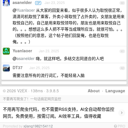
asanelder
Jan 23, 2025
OP
40
@
Yuanlaoer
从大家的回复来看，似乎很多人认为取悦很正常，
滴滴司机取悦了乘客，外卖小哥取悦了占外卖的，女朋友是用来
取悦自己的，自己是用来取悦领导的，朋友也是用来取悦自己
的。。。想想这么多人把不平等当成理所应当，就很可怕。。。
（按照他们的意思，这个帖子他们回复俺，也是在取悦
俺。。。）
Yuanlaoer
Jan 23, 2025
41
@
asanelder
嗨，就这样吧。多结交志同道合的人吧
DT37
Jan 25, 2025
42
需要注意所有的流行词汇，不能轻易入脑
© 2026 V2EX · 138ms · 3.9.8.5
About
·
Language
不要再写爬虫了！一句话搞定网页监控
不用再写爬虫代码，也不需要RSS支持，AI全自动帮你监控
›
网页。免费使用，按需订阅。AI效率工具，值得收藏
Promoted by
xjiang1982154112
PRO