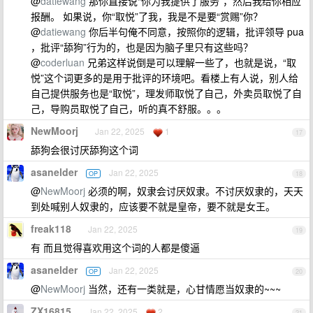
@
datiewang
那你直接说“你为我提供了服务”，然后我给你相应
报酬。 如果说，你“取悦”了我，我是不是要“赏赐”你？
@
datiewang
你后半句俺不同意，按照你的逻辑，批评领导 pua
，批评“舔狗”行为的，也是因为脑子里只有这些吗？
@
coderluan
兄弟这样说倒是可以理解一些了，也就是说，“取
悦”这个词更多的是用于批评的环境吧。看楼上有人说，别人给
自己提供服务也是“取悦”，理发师取悦了自己，外卖员取悦了自
己，导购员取悦了自己，听的真不舒服。。。
NewMoorj
Jan 22, 2025
1
17
舔狗会很讨厌舔狗这个词
asanelder
Jan 22, 2025
OP
18
@
NewMoorj
必须的啊，奴隶会讨厌奴隶。不讨厌奴隶的，天天
到处喊别人奴隶的，应该要不就是皇帝，要不就是女王。
freak118
Jan 22, 2025
19
有 而且觉得喜欢用这个词的人都是傻逼
asanelder
Jan 22, 2025
OP
20
@
NewMoorj
当然，还有一类就是，心甘情愿当奴隶的~~~
ZX16815
Jan 22, 2025
2
21