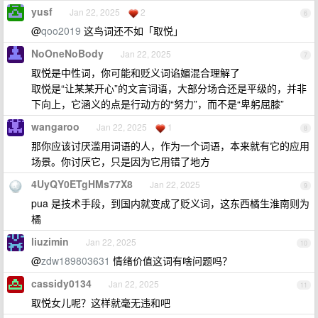
yusf
Jan 22, 2025
2
6
@
qoo2019
这鸟词还不如「取悦」
NoOneNoBody
Jan 22, 2025
7
取悦是中性词，你可能和贬义词谄媚混合理解了
取悦是“让某某开心”的文言词语，大部分场合还是平级的，并非
下向上，它涵义的点是行动方的“努力”，而不是“卑躬屈膝”
wangaroo
Jan 22, 2025
1
8
那你应该讨厌滥用词语的人，作为一个词语，本来就有它的应用
场景。你讨厌它，只是因为它用错了地方
4UyQY0ETgHMs77X8
Jan 22, 2025
9
pua 是技术手段，到国内就变成了贬义词，这东西橘生淮南则为
橘
liuzimin
Jan 22, 2025
10
@
zdw189803631
情绪价值这词有啥问题吗？
cassidy0134
Jan 22, 2025
11
取悦女儿呢？这样就毫无违和吧