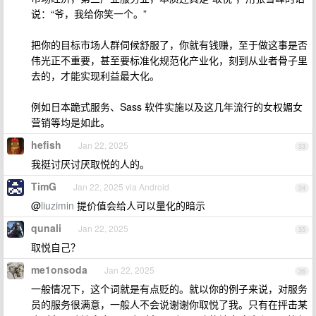
说：“爷，我给你笑一个。”
把你的目标市场人群伺候舒服了，你就有钱赚，至于做这事是否
伟光正不重要，甚至要标准化规范化产业化，刻到从业者骨子里
去的，才能实现利益最大化。
例如日本跪式服务、Sass 软件实施以及这几年流行的女权媚女
营销等均是如此。
hefish
Jan 22, 2025
33
我挺讨厌讨厌取悦的人的。
TimG
Jan 22, 2025 via Android
34
@
liuzimin
提价值会给人可以量化的暗示
qunali
Jan 22, 2025
35
取悦自己？
me1onsoda
Jan 22, 2025
36
一般情况下，这个词就是有点贬的。就以你的例子来说，对服务
员的服务很满意，一般人不会说谢谢你取悦了我。只有在抨击某