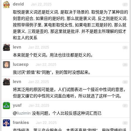
devid
Jan 22, 2025
27
取悦是褒义词还是贬义词, 是取决于场景的. 取悦是为了某种目的
刻意的迎合, 如果目的是好的, 那么就是褒义词, 反之则是贬义词.
按照举得例子里, 某电影取悦女性, 如果电影三观是好的, 那么就
是褒义, 三观是歪的, 那这里就是批评. 并不是题主所理解的奴才
和主人的关系
levn
Jan 22, 2025
28
本来就是个贬义词。用法也往往都是贬义的。
lucaexp
Jan 22, 2025
29
我讨厌“颜值”和“同胞”，别的暂时没想起来。
levn
Jan 22, 2025
30
将其泛用的原因可能是，人们试图表达一个接近中性词的意思，
但是又嫌它的中性同义词直白难听，所以就选了这样一个词。
yusf
Jan 22, 2025
31
@
liuzimin
没有问题，个人比较反感这种词汇而已
frankies
Jan 22, 2025
32
市场经济，第三产业服务业，本质还真是“取悦”，用张雪峰的话