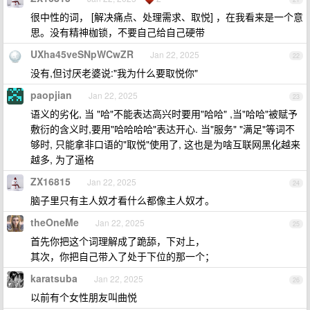
很中性的词， [解决痛点、处理需求、取悦] ，在我看来是一个意
思。没有精神枷锁，不要自己给自己硬带
UXha45veSNpWCwZR
Jan 22, 2025
22
没有,但讨厌老婆说:"我为什么要取悦你"
paopjian
Jan 22, 2025
23
语义的劣化, 当 "哈"不能表达高兴时要用"哈哈" ,当"哈哈"被赋予
敷衍的含义时,要用"哈哈哈哈"表达开心. 当"服务" "满足"等词不
够时, 只能拿非口语的"取悦"使用了, 这也是为啥互联网黑化越来
越多, 为了逼格
ZX16815
Jan 22, 2025
24
脑子里只有主人奴才看什么都像主人奴才。
theOneMe
Jan 22, 2025
25
首先你把这个词理解成了跪舔，下对上，
其次，你把自己带入了处于下位的那一个；
karatsuba
Jan 22, 2025
26
以前有个女性朋友叫曲悦