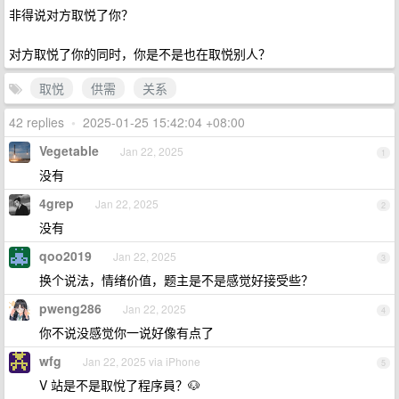
非得说对方取悦了你？
对方取悦了你的同时，你是不是也在取悦别人？
取悦
供需
关系
42 replies
•
2025-01-25 15:42:04 +08:00
Vegetable
Jan 22, 2025
1
没有
4grep
Jan 22, 2025
2
没有
qoo2019
Jan 22, 2025
3
换个说法，情绪价值，题主是不是感觉好接受些？
pweng286
Jan 22, 2025
4
你不说没感觉你一说好像有点了
wfg
Jan 22, 2025 via iPhone
5
V 站是不是取悅了程序員？🐶