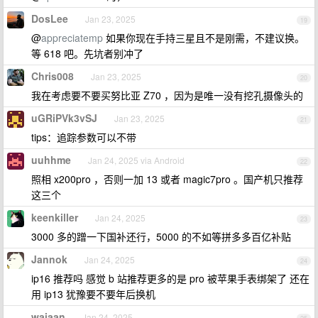
DosLee
Jan 23, 2025
19
@
appreciatemp
如果你现在手持三星且不是刚需，不建议换。
等 618 吧。先坑者别冲了
Chris008
Jan 23, 2025
20
我在考虑要不要买努比亚 Z70 ，因为是唯一没有挖孔摄像头的
uGRiPVk3vSJ
Jan 23, 2025
21
tips：追踪参数可以不带
uuhhme
Jan 24, 2025 via Android
22
照相 x200pro ，否则一加 13 或者 magic7pro 。国产机只推荐
这三个
keenkiller
Jan 24, 2025
23
3000 多的蹭一下国补还行，5000 的不如等拼多多百亿补贴
Jannok
Jan 24, 2025
24
ip16 推荐吗 感觉 b 站推荐更多的是 pro 被苹果手表绑架了 还在
用 ip13 犹豫要不要年后换机
waiaan
Jan 24, 2025