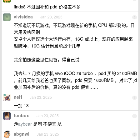
findx8 不过国补和 pdd 价格差不多
vivisidea
Jan 23, 2025
6
不知道玩不玩游戏，不玩游戏现在新的手机 CPU 都过剩的。日
常用没啥区别
安卓个人建议选个大运行内存，16G 或以上，现在的应用越來
越臃肿，16G 估计尚且能战个几年
其余拍照这些见仁见智，得自己试
我去年 7 月换的手机 vivo iQOO z9 turbo ，pdd 买的 2100RMB
，前几天给我老爸也买了同款，pdd 只要 1600RMB ，对比了 jd
叠加国补后的价格，真的没有 pdd 便宜……
neH
Jan 23, 2025
7
一加 13
funbox
Jan 23, 2025
8
@
aybear
是啊 不便宜 坑
abgnwl
Jan 23, 2025
9