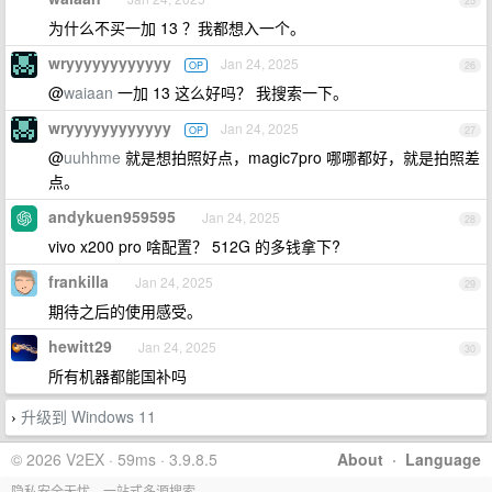
25
为什么不买一加 13 ？我都想入一个。
wryyyyyyyyyyyy
Jan 24, 2025
OP
26
@
waiaan
一加 13 这么好吗？ 我搜索一下。
wryyyyyyyyyyyy
Jan 24, 2025
OP
27
@
uuhhme
就是想拍照好点，magic7pro 哪哪都好，就是拍照差
点。
andykuen959595
Jan 24, 2025
28
vivo x200 pro 啥配置？ 512G 的多钱拿下?
frankilla
Jan 24, 2025
29
期待之后的使用感受。
hewitt29
Jan 24, 2025
30
所有机器都能国补吗
升级到 Windows 11
›
© 2026 V2EX · 59ms · 3.9.8.5
About
·
Language
隐私安全无忧，一站式多源搜索