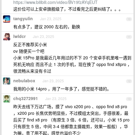
https://www.bilibili.com/video/BV19fzAYqEUT
这价位可以上安卓旗舰级了，不过看完之后更纠结了。。。
tangyulin
Jan 23, 2025
10
有点多了，建议 2000 左右的，勤换
lwldcr
Jan 23, 2025
11
反正不推荐买小米
ov 随便买一个吧
小米 15Pro 是我最近几年用过的不下 20 个安卓手机里唯一遇到
死机无响应 而且不止 1 次的手机，现在换了 oppo find x8pro ，
很流畅从来没有卡过
nebulabox
Jan 23, 2025
12
我用的小米 14pro ，用了一年多了，感觉挺不错的。
chq3272991
Jan 23, 2025
13
昨天去线下万达广场，摸了 vivo x200 pro 、oppo find x8 pro
，x200 pro 长焦优势明显些，不过模组太突出，手感很差，最
后买了 find x8 pro （有原生 3 倍、6 倍，还可以，小米 15 pro
只有原生 5 倍，中间 3-4 倍都靠主摄裁剪，效果一般般），华
为嘛，贵了用不起，感觉也溢价不少