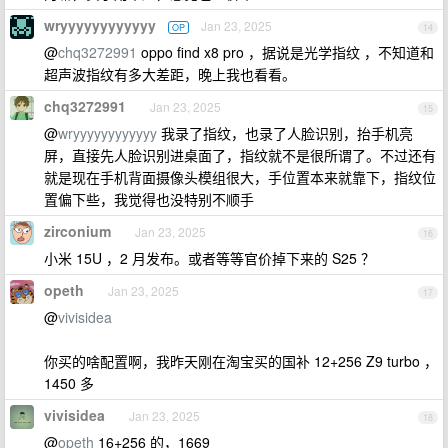
wryyyyyyyyyyyy
Jan 23, 2025
OP
14
@
chq3272991
oppo find x8 pro ，据说是光学指纹 ，不知道和
超声波指纹有多大差距，晚上我也看看。
chq3272991
Jan 23, 2025
15
@
wryyyyyyyyyyyy
我录了指纹，也录了人脸识别，抬手机亮
屏，直接先人脸识别进桌面了，指纹就不是很所谓了。不过还有
就是现在手机背面摄像头模组很大，手位置本来就靠下，指纹位
置偏下些，我觉得也没特别不顺手
zirconium
Jan 23, 2025
16
小米 15U ，2 月发布。或者等等官价掉下来的 S25 ？
opeth
Jan 23, 2025
17
@
vivisidea
你买的啥配置啊，我昨天刚在淘宝买的国补 12+256 Z9 turbo ，
1450 多
vivisidea
Jan 23, 2025
18
@
opeth
16+256 的，1669