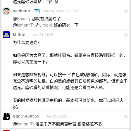
透光磨砂玻璃贴 + 百叶窗
eachann
Jan 24, 2025 via iPad
OP
4
@
Shanky
那就有点魔幻了
@
lemonnTr
@
yiroonli
好的研究一下
Mithril
Jan 24, 2025
5
为什么要遮光？
如果是因为太亮了，那就挂窗帘。蜂巢帘有直接贴到窗框上的，
你可以淘宝搜一下。
如果是想阻挡视线，可以搜一下“白色玻璃贴膜”。实际上就是张
完全不透明的贴纸，白的黑的或者其它啥颜色的都有。但完全不
透光。磨砂膜的话看情况，可能还是会看到些人影。
买的时候找那种淋浴房用的，基本都可以防水，你可以问问店
家。
qq651438555
Jan 25, 2025
6
@
lemonnTr
浴室千万不能用百叶窗,跟没装差不多.