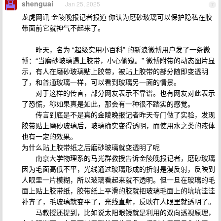
shenguai
Jan 25, 2025
7
龙虎网讯 金陵晚报记者报道 你认为磨砂玻璃可以保护隐私在胶
带面前它就神气不起来了。
昨天，名为 “超级实用小百科” 的新浪微博用户发了一条微
博：“当磨砂玻璃遇上胶带，小心偷窥。” 微博附带的动态图片显
示，有人在磨砂玻璃贴上胶带，被贴上胶带的部分随即变透明
了，和普通玻璃一样，可以看到玻璃另一面的情景。
对于这样的传言，部分网友表示不靠谱。也有网友对此表示
了恐慌，称如果真是如此，那会有一种很不踏实的感觉。
传言到底是不是真的金陵晚报记者昨天专门做了实验，发现
胶带贴上磨砂玻璃后，玻璃确实变得透明，而使用水之类的液体
也有一定的效果。
为什么贴上胶带纸之后磨砂玻璃就变透明了呢
南京大学物理系的马光群教授告诉金陵晚报记者，磨砂玻璃
因为毛面高低不平，光线通过玻璃形成的折射是漫反射，反映到
人眼里一片模糊，所以玻璃看起来就不透明。但一旦在玻璃的毛
面上贴上胶带纸，胶带纸上平滑的胶就把玻璃毛面上的坑坑洼洼
补齐了，毛玻璃就变平了，光线直射，反映在人眼里就透明了。
马教授还提到，比如说太阳眼镜就是利用的双向透视原理，