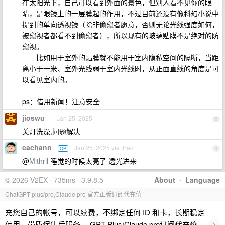
在太阳光下，自己可以看到外面的景色，但别人看不见你的眼
睛，是眼镜上的一层膜起的作用，不过目前还没有像科幻小说中
提到的单向透视镜（除非偷窥者愿意，否则无论光线强度如何，
被窥视者都看不到偷窥者），所以现有的玻璃贴膜不是绝对的防
窥视。
比如用于室外的贴膜就不能用于室内隐私空间的隔断，当距
离小于一米、室外光线弱于室内光线时，从正面直线的角度是可
以看见室内的。
ps：借用新闻！注意安全
jioswu
Jan 25, 2025
8
关灯洗澡,问题解决
eachann
Jan 25, 2025 via iPad
OP
9
@
Mithril
睡觉的时候太亮了 透光进来
© 2026 V2EX · 735ms · 3.9.8.5
About
·
Language
ChatGPT plus/pro,Claude pro 官方正版订阅代充值
充您自己的帐号，可以续费，不绑定任何 ID 和卡，长期稳定
›
使用，带质保售后服务。 GPT Plus/Claude pro订阅代充价