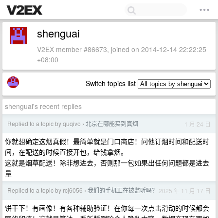
shenguai
V2EX member #86673, joined on 2014-12-14 22:22:25
+08:00
Switch topics list
shenguai's recent replies
Replied to a topic by quqivo
北京在哪能买到真烟
1 月 24 日
›
你就想确定这烟真假！最简单就是门口商店！问他订烟时间和配送时
间，在配送的时候直接开包，给钱拿烟。
这就是烟草配送！除非想进去，否则那一包如果出任何问题都是进去
量
Replied to a topic by rcj6056
我们的手机正在被监听吗？
2025 年 11 月 17 日
›
饼干下！有画像！有各种辅助验证！在你每一次点击滑动的时候都会