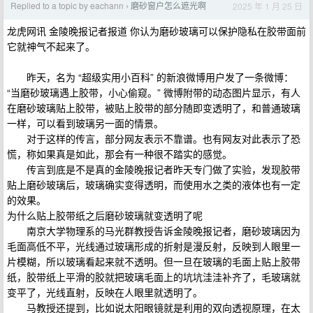
Replied to a topic by eachann
磨砂窗户怎么遮光啊
2025 年 1 月 25 日
›
龙虎网讯 金陵晚报记者报道 你认为磨砂玻璃可以保护隐私在胶带面前
它就神气不起来了。
昨天，名为 “超级实用小百科” 的新浪微博用户发了一条微博：
“当磨砂玻璃遇上胶带，小心偷窥。” 微博附带的动态图片显示，有人
在磨砂玻璃贴上胶带，被贴上胶带的部分随即变透明了，和普通玻璃
一样，可以看到玻璃另一面的情景。
对于这样的传言，部分网友表示不靠谱。也有网友对此表示了恐
慌，称如果真是如此，那会有一种很不踏实的感觉。
传言到底是不是真的金陵晚报记者昨天专门做了实验，发现胶带
贴上磨砂玻璃后，玻璃确实变得透明，而使用水之类的液体也有一定
的效果。
为什么贴上胶带纸之后磨砂玻璃就变透明了呢
南京大学物理系的马光群教授告诉金陵晚报记者，磨砂玻璃因为
毛面高低不平，光线通过玻璃形成的折射是漫反射，反映到人眼里一
片模糊，所以玻璃看起来就不透明。但一旦在玻璃的毛面上贴上胶带
纸，胶带纸上平滑的胶就把玻璃毛面上的坑坑洼洼补齐了，毛玻璃就
变平了，光线直射，反映在人眼里就透明了。
马教授还提到，比如说太阳眼镜就是利用的双向透视原理，在太