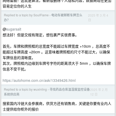
网络留痕！这就是算法，看新版删除个人隐私内容，数据商现在更加
容易定位你的人生
Replied to a topic by SoulFlame
电动车被掰断车牌怎么
2025 年 3 月 4
›
日
办？
@
sugarsalt
想法好！但是交规有限定，想包裹严实很费事。
首先，车牌和牌照框的总宽度不能超过车牌宽度 +10cm ，总高度不
能超过车牌高度 +20cm 。这意味着牌照框的尺寸不能过大，以确保
车牌信息的清晰度。
其次，牌照框内边缘到车牌号字符的距离须大于 5mm ，以确保车牌
信息不受干扰。
https://autohome.com.cn/ask/13349426.html
Replied to a topic by wuxinling
寻找药品仓库温湿度监控设备
2025 年 2 月
›
12 日
系统供应商
搜索国内冷链大会参展商，供货方还有销售商，关键是你要有业内人
士提供给你柜外的报价