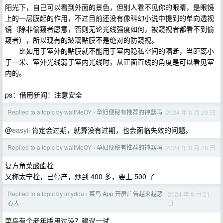
阳光下，自己可以看到外面的景色，但别人看不见你的眼睛，是眼镜
上的一层膜起的作用，不过目前还没有像科幻小说中提到的单向透视
镜（除非偷窥者愿意，否则无论光线强度如何，被窥视者都看不到偷
窥者），所以现有的玻璃贴膜不是绝对的防窥视。
比如用于室外的贴膜就不能用于室内隐私空间的隔断，当距离小
于一米、室外光线弱于室内光线时，从正面直线的角度是可以看见室
内的。
ps：借用新闻！注意安全
Replied to a topic by waitMeOY
孕妇便秘有推荐的神器吗
2024 年 8 月 29 日
›
@
easyii
肯定会过期，就算没有过期，也会面临失效的问题。
Replied to a topic by waitMeOY
孕妇便秘有推荐的神器吗
2024 年 8 月 28 日
›
复方角菜酸酯栓
又称太宁栓，已停产，炒到 400 多，要上 500 了
Replied to a topic by imydou
菜鸟 App 开屏广告越来越恶
2024 年 8 月 21
›
日
心人
菜鸟有个老年版用过没？建议一试